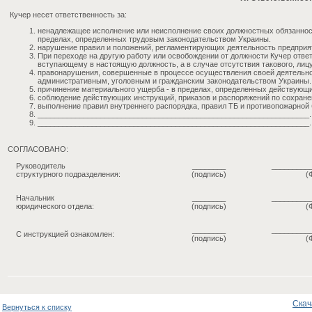
Кучер несет ответственность за:
ненадлежащее исполнение или неисполнение своих должностных обязаннос
пределах, определенных трудовым законодательством Украины.
нарушение правил и положений, регламентирующих деятельность предприя
При переходе на другую работу или освобождении от должности Кучер отве
вступающему в настоящую должность, а в случае отсутствия такового, ли
правонарушения, совершенные в процессе осуществления своей деятельно
административным, уголовным и гражданским законодательством Украины.
причинение материального ущерба - в пределах, определенных действующ
соблюдение действующих инструкций, приказов и распоряжений по сохран
выполнение правил внутреннего распорядка, правил ТБ и противопожарной 
_________________________________________________________________.
_________________________________________________________________.
СОГЛАСОВАНО:
Руководитель
________
_________
структурного подразделения:
(подпись)
(
Начальник
________
_________
юридического отдела:
(подпись)
(
________
_________
С инструкцией ознакомлен:
(подпись)
(
Скач
Вернуться к списку