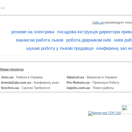
-->
Jobs.ua
рекомендует посм
резюме на электрика
посадова інструкція директора прив
вакансии работа львов
робота двірником київ
киев раб
шукаю роботу у львові продавця
конференц зал к
Наши проекты
:
Jobs.ua
- Работа в Украине
Vakansii.ua
- Вакансии в Украине
ArendaZala.com.ua
- Конференц залы
Pro-Robotu.ua
- Пропоную Роботу
Srochno.ua
- Срочно Требуются
Uajobs.com.ua
- Поиск работы