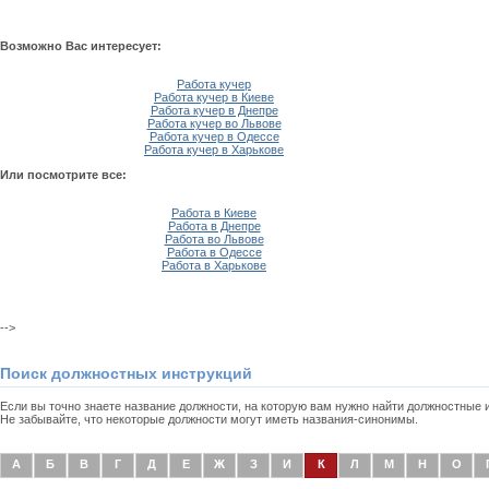
Возможно Вас интересует:
Работа кучер
Работа кучер в Киеве
Работа кучер в Днепре
Работа кучер во Львове
Работа кучер в Одессе
Работа кучер в Харькове
Или посмотрите все:
Работа в Киеве
Работа в Днепре
Работа во Львове
Работа в Одессе
Работа в Харькове
-->
Поиск должностных инструкций
Если вы точно знаете название должности, на которую вам нужно найти должностные
Не забывайте, что некоторые должности могут иметь названия-синонимы.
А
Б
В
Г
Д
Е
Ж
З
И
К
Л
М
Н
О