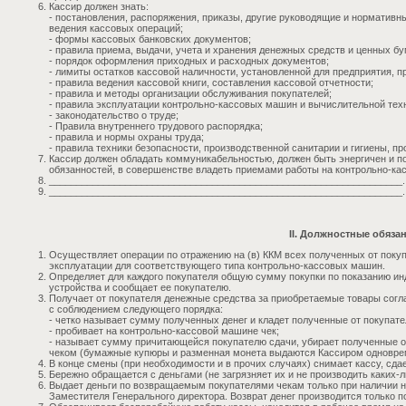
Кассир должен знать:
- постановления, распоряжения, приказы, другие руководящие и нормативн
ведения кассовых операций;
- формы кассовых банковских документов;
- правила приема, выдачи, учета и хранения денежных средств и ценных бу
- порядок оформления приходных и расходных документов;
- лимиты остатков кассовой наличности, установленной для предприятия, п
- правила ведения кассовой книги, составления кассовой отчетности;
- правила и методы организации обслуживания покупателей;
- правила эксплуатации контрольно-кассовых машин и вычислительной тех
- законодательство о труде;
- Правила внутреннего трудового распорядка;
- правила и нормы охраны труда;
- правила техники безопасности, производственной санитарии и гигиены, п
Кассир должен обладать коммуникабельностью, должен быть энергичен и п
обязанностей, в совершенстве владеть приемами работы на контрольно-ка
_________________________________________________________________.
_________________________________________________________________.
II. Должностные обяза
Осуществляет операции по отражению на (в) ККМ всех полученных от поку
эксплуатации для соответствующего типа контрольно-кассовых машин.
Определяет для каждого покупателя общую сумму покупки по показанию и
устройства и сообщает ее покупателю.
Получает от покупателя денежные средства за приобретаемые товары согл
с соблюдением следующего порядка:
- четко называет сумму полученных денег и кладет полученные от покупател
- пробивает на контрольно-кассовой машине чек;
- называет сумму причитающейся покупателю сдачи, убирает полученные от
чеком (бумажные купюры и разменная монета выдаются Кассиром одновре
В конце смены (при необходимости и в прочих случаях) снимает кассу, сда
Бережно обращается с деньгами (не загрязняет их и не производить каких-
Выдает деньги по возвращаемым покупателями чекам только при наличии н
Заместителя Генерального директора. Возврат денег производится только по