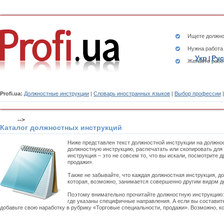
Ищете
должно
Нужна работа
Укр
Рус
|
Желаете рабо
Profi.ua:
Должностные инструкции
|
Словарь иностранных языков
|
Выбор профессии
-->
Каталог должностных инструкций
Ниже представлен текст должностной инструкции на должно
должностную инструкцию, распечатать или скопировать для
инструкция – это не совсем то, что вы искали, посмотрите
продажи».
Также не забывайте, что каждая должностная инструкция, д
которая, возможно, занимается совершенно другим видом д
Поэтому внимательно прочитайте должностную инструкцию
где указаны специфичные направления. А если вы составит
добавьте свою наработку в рубрику «Торговые специальности, продажи». Возможно, к