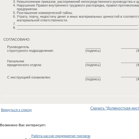
Невыполнение приказов, распоряжений непосредственного руководства и а
Нарушение Правил внутреннего трудового распорядка, правил противопожа
предприятии.
Разглашение коммерческой тайны.
Утрату, порчу, недостачу денег и иных материальных ценностей в соответ
материальной ответственности.
_________________________________________________________________.
_________________________________________________________________.
СОГЛАСОВАНО:
Руководитель
________
_________
структурного подразделения:
(подпись)
(
Начальник
________
_________
юридического отдела:
(подпись)
(
________
_________
С инструкцией ознакомлен:
(подпись)
(
Скачать "Должностная инстр
Вернуться к списку
Возможно Вас интересует:
Работа кассир предприятия торговли