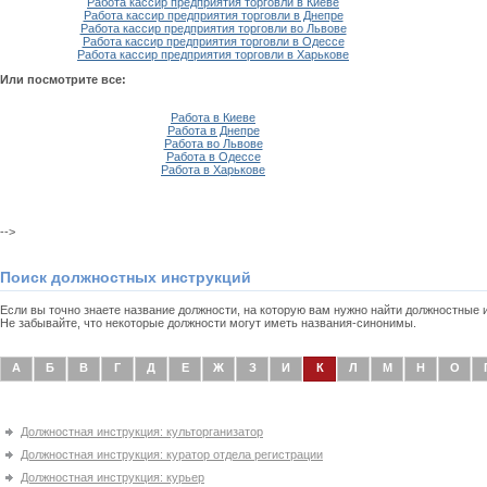
Работа кассир предприятия торговли в Киеве
Работа кассир предприятия торговли в Днепре
Работа кассир предприятия торговли во Львове
Работа кассир предприятия торговли в Одессе
Работа кассир предприятия торговли в Харькове
Или посмотрите все:
Работа в Киеве
Работа в Днепре
Работа во Львове
Работа в Одессе
Работа в Харькове
-->
Поиск должностных инструкций
Если вы точно знаете название должности, на которую вам нужно найти должностные
Не забывайте, что некоторые должности могут иметь названия-синонимы.
А
Б
В
Г
Д
Е
Ж
З
И
К
Л
М
Н
О
Должностная инструкция: культорганизатор
Должностная инструкция: куратор отдела регистрации
Должностная инструкция: курьер