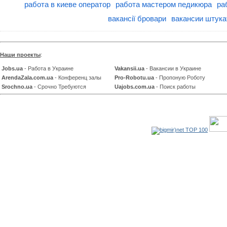
работа в киеве оператор
работа мастером педикюра
ра
вакансії бровари
вакансии штука
Наши проекты
:
Jobs.ua
- Работа в Украине
Vakansii.ua
- Вакансии в Украине
ArendaZala.com.ua
- Конференц залы
Pro-Robotu.ua
- Пропоную Роботу
Srochno.ua
- Срочно Требуются
Uajobs.com.ua
- Поиск работы