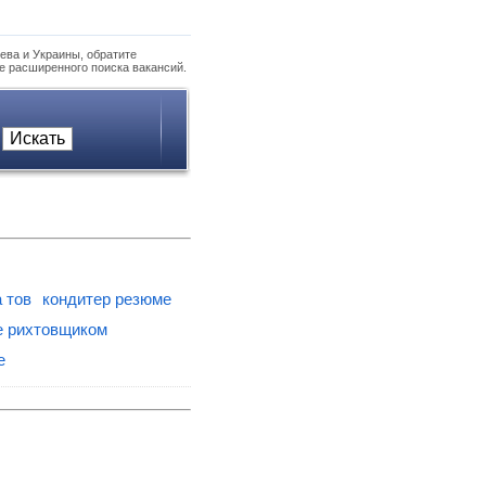
ева и Украины, обратите
е расширенного поиска вакансий.
 тов
кондитер резюме
ве рихтовщиком
е