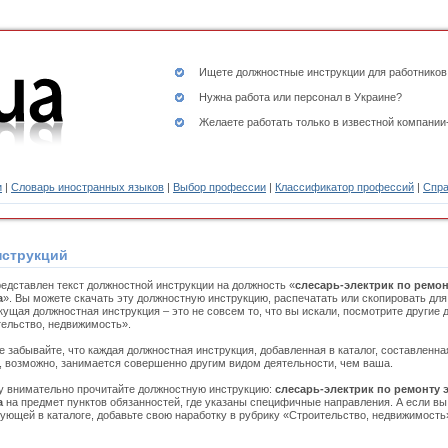
Ищете
должностные инструкции
для работников
Нужна работа или персонал в Украине?
Желаете работать только в известной компании
и
|
Словарь иностранных языков
|
Выбор профессии
|
Классификатор профессий
|
Спра
нструкций
едставлен текст должностной инструкции на должность «
слесарь-электрик по ремон
а
». Вы можете скачать эту должностную инструкцию, распечатать или скопировать дл
кущая должностная инструкция – это не совсем то, что вы искали, посмотрите другие
ельство, недвижимость».
е забывайте, что каждая должностная инструкция, добавленная в каталог, составленн
, возможно, занимается совершенно другим видом деятельности, чем ваша.
 внимательно прочитайте должностную инструкцию:
слесарь-электрик по ремонту 
а
на предмет пунктов обязанностей, где указаны специфичные направления. А если вы
ующей в каталоге, добавьте свою наработку в рубрику «Строительство, недвижимость