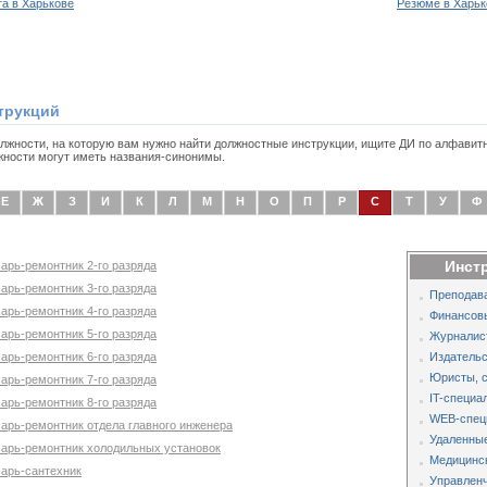
та в Харькове
Резюме в Харьк
трукций
олжности, на которую вам нужно найти должностные инструкции, ищите ДИ по алфавит
жности могут иметь названия-синонимы.
Е
Ж
З
И
К
Л
М
Н
О
П
Р
С
Т
У
Ф
Инст
арь-ремонтник 2-го разряда
арь-ремонтник 3-го разряда
Преподава
арь-ремонтник 4-го разряда
Финансов
арь-ремонтник 5-го разряда
Журналис
арь-ремонтник 6-го разряда
Издательс
Юристы, 
арь-ремонтник 7-го разряда
IT-специа
арь-ремонтник 8-го разряда
WEB-спец
сарь-ремонтник отдела главного инженера
Удаленные
сарь-ремонтник холодильных установок
Медицинс
сарь-сантехник
Управленч