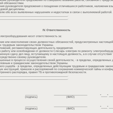
рение руководителя предложения по совершенствованию работы, связанной с преду
ей обязанностями.
ния руководителя предложения о поощрении отличившихся работников, наложении вз
удовой дисциплины.
елю обо всех выявленных нарушениях и недостатках в связи с выполняемой работой.
_____________________________________________.
_____________________________________________.
IV. Ответственность
лектрооборудования несет ответственность за:
ие или неисполнение своих должностных обязанностей, предусмотренных настоящей 
х трудовым законодательством Украины.
ложений, регламентирующих деятельность предприятия.
ю работу или освобождении от должности Слесарь-электрик по ремонту электрооборуд
енную сдачу дел лицу, вступающему в настоящую должность, а в случае отсутствия т
средственно своему руководителю.
шенные в процессе осуществления своей деятельности, - в пределах, определенных
ловным и гражданским законодательством Украины.
ого ущерба - в пределах, определенных действующим трудовым и гражданским закон
х инструкций, приказов и распоряжений по сохранению коммерческой тайны и конф
треннего распорядка, правил ТБ и противопожарной безопасности.
_____________________________________________.
_____________________________________________.
________
______________________
"____" __
(подпись)
(ФИО)
________
______________________
"____" __
(подпись)
(ФИО)