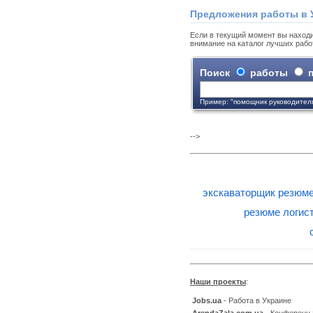
Предложения работы в 
Если в текущий момент вы находи
внимание на каталог лучших рабо
Поиск
работы
п
Пример: "помощник руководител
-->
экскаваторщик резюме
резюме логис
Наши проекты
:
Jobs.ua
- Работа в Украине
ArendaZala.com.ua
- Конференц