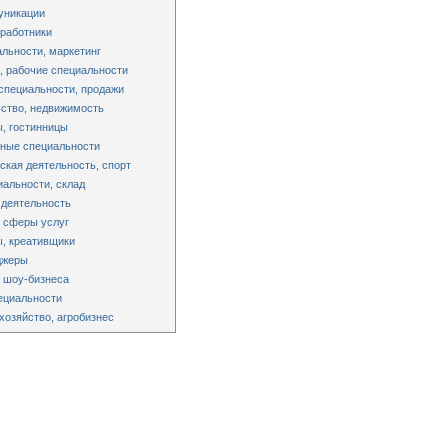
уникации
работники
льности, маркетинг
 рабочие специальности
специальности, продажи
ство, недвижимость
, гостинницы
ные специальности
ская деятельность, спорт
альности, склад
 деятельность
 сферы услуг
, креативщики
джеры
 шоу-бизнеса
ециальности
хозяйство, агробизнес