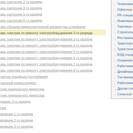
арь-сантехник 2-го разряда
Телекомм
арь-сантехник 4-го разряда
Офисные 
арь-сантехник 5-го разряда
PR-специа
арь-сантехник 6-го разряда
Инженеры,
Торговые 
сарь-сборщик радиоэлектронной аппаратуры и приборов
Строитель
арь-электрик по ремонту электрооборудования 2-го разряда
Рестораны
арь-электрик по ремонту электрооборудования 3-го разряда
Транспорт
арь-электрик по ремонту электрооборудования 4-го разряда
Туристиче
арь-электрик по ремонту электрооборудования 5-го разряда
ВЭД-специ
арь-электрик по ремонту электрооборудования 6-го разряда
Охранная
арь-электрик по ремонту электрооборудования 7-го разряда
Работники
арь-электрик по ремонту электрооборудования 8-го разряда
Дизайнеры
тритель кладбища (колумбария)
Топ-мене
ственный корреспондент
Работники
Другие сп
тник генерального директора
Сельское 
тник генерального директора
довник 3-го разряда
елье
ировщик 1-го разряда
ировщик 2-го разряда
ировщик 3-го разряда