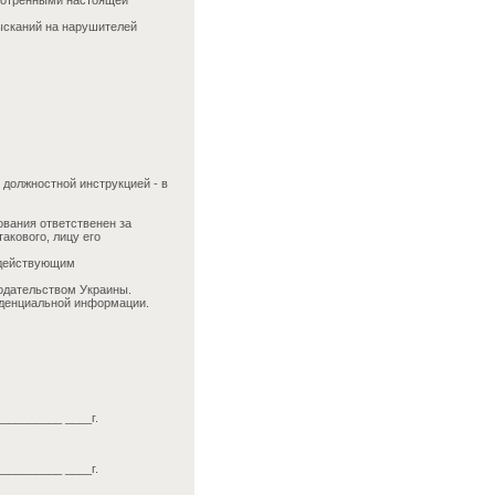
смотренными настоящей
ысканий на нарушителей
должностной инструкцией - в
ования ответственен за
акового, лицу его
 действующим
одательством Украины.
иденциальной информации.
__________ ____г.
__________ ____г.