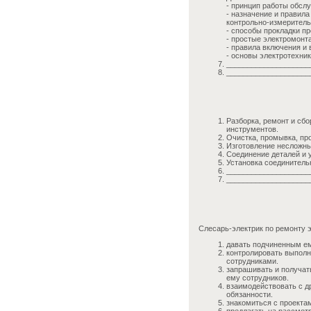
- принцип работы обсл
- назначение и правил
контрольно-измеритель
- способы прокладки пр
- простые электромонт
- правила включения и
- основы электротехни
____________________
____________________
Разборка, ремонт и сб
инструментов.
Очистка, промывка, пр
Изготовление несложны
Соединение деталей и 
Установка соединитель
____________________
____________________
Слесарь-электрик по ремонту 
давать подчиненным ем
контролировать выпол
сотрудниками.
запрашивать и получат
ему сотрудников.
взаимодействовать с д
обязанности.
знакомиться с проекта