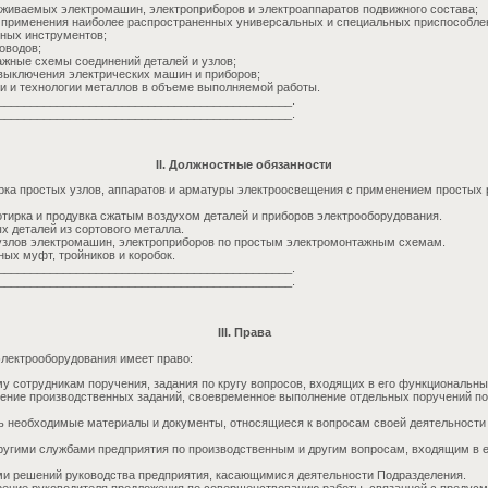
уживаемых электромашин, электроприборов и электроаппаратов подвижного состава;
а применения наиболее распространенных универсальных и специальных приспособле
ных инструментов;
оводов;
ажные схемы соединений деталей и узлов;
 выключения электрических машин и приборов;
ки и технологии металлов в объеме выполняемой работы.
_____________________________________________.
_____________________________________________.
II. Должностные обязанности
орка простых узлов, аппаратов и арматуры электроосвещения с применением простых
отирка и продувка сжатым воздухом деталей и приборов электрооборудования.
х деталей из сортового металла.
узлов электромашин, электроприборов по простым электромонтажным схемам.
ных муфт, тройников и коробок.
_____________________________________________.
_____________________________________________.
III. Права
электрооборудования имеет право:
у сотрудникам поручения, задания по кругу вопросов, входящих в его функциональны
нение производственных заданий, своевременное выполнение отдельных поручений п
ь необходимые материалы и документы, относящиеся к вопросам своей деятельности
ругими службами предприятия по производственным и другим вопросам, входящим в 
ми решений руководства предприятия, касающимися деятельности Подразделения.