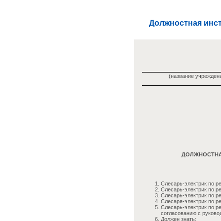
Должностная инст
(название учреждени
ДОЛЖНОСТНАЯ
Слесарь-электрик по р
Слесарь-электрик по р
Слесарь-электрик по р
Слесаря-электрик по р
Слесарь-электрик по р
согласованию с руково
Должен знать: