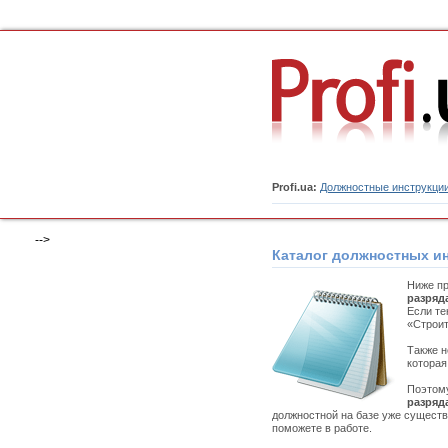
Profi.ua:
Должностные инструкци
-->
Каталог должностных и
Ниже пр
разряд
Если те
«Строит
Также н
которая
Поэтому
разряд
должностной на базе уже существ
поможете в работе.