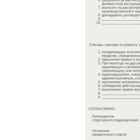
предлагать на рассмот
Должностной инструкци
выносить на рассмотре
производственной и тр
докладывать руководит
____________________
____________________
Слесарь-электрик по ремонту э
ненадлежащее исполнен
пределах, определенны
нарушение правил и по
При переходе на другу
надлежащую и своеврем
заменяющему или непо
правонарушения, совер
административным, уго
причинение материальн
соблюдение действующи
выполнение правил вну
____________________
____________________
СОГЛАСОВАНО:
Руководитель
структурного подразделения:
Начальник
юридического отдела: