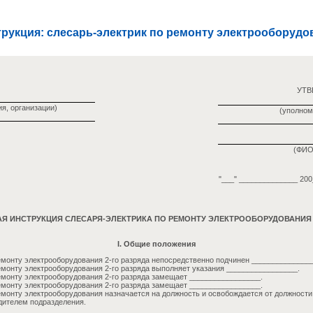
рукция: слесарь-электрик по ремонту электрооборудов
УТ
я, организации)
(уполном
(ФИО
"___" ______________ 200_
 ИНСТРУКЦИЯ СЛЕСАРЯ-ЭЛЕКТРИКА ПО РЕМОНТУ ЭЛЕКТРООБОРУДОВАНИЯ 
I. Общие положения
емонту электрооборудования 2-го разряда непосредственно подчинен ______________
емонту электрооборудования 2-го разряда выполняет указания _________________.
емонту электрооборудования 2-го разряда замещает _________________.
емонту электрооборудования 2-го разряда замещает _________________.
емонту электрооборудования назначается на должность и освобождается от должности
дителем подразделения.