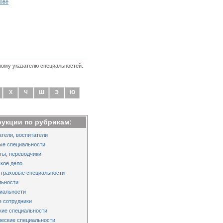
ове
ному указателю специальностей.
Х
Ч
Ш
Э
Ю
рукции по рубрикам:
тели, воспитатели
ые специальности
ты, переводчики
кое дело
страховые специальности
льности
иальности
 сотрудники
кие специальности
еские специальности