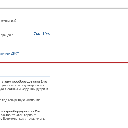
 компании?
Укр
Рус
|
-бренде?
вочник ДКХП
ту электрооборудования 2-го
я дальнейшего редактирования.
 должностные инструкции рубрики
ая под конкретную компанию,
электрооборудования 2-го
 составите свой вариант
». Возможно, кому-то вы очень