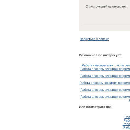
С инструкцией ознакомлен:
Вернуться к списку
Возможно Вас интересует:
Работа слесарь-электрик по ре
Работа слесарь-электрик по рем
Работа слесарь-электрик по рем
Работа слесарь-электрик по ремо
Работа слесарь-электрик по рем
Работа слесарь-электрик по рем
Или посмотрите все:
Раб
Раб
Рабо
Рабо