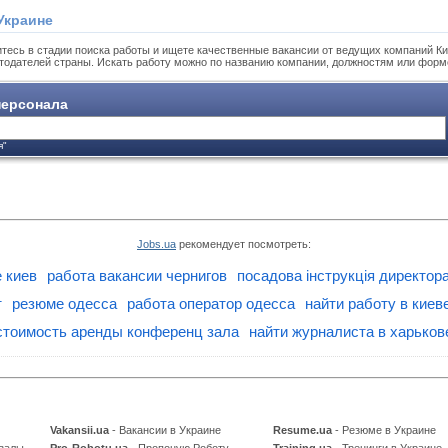
Украине
тесь в стадии поиска работы и ищете качественные вакансии от ведущих компаний Ки
тодателей страны. Искать работу можно по названию компании, должностям или форм
ерсонала
я"
Jobs.ua
рекомендует посмотреть:
 киев
работа вакансии чернигов
посадова інструкція директора
т
резюме одесса
работа оператор одесса
найти работу в кие
стоимость аренды конференц зала
найти журналиста в харьков
Vakansii.ua
- Вакансии в Украине
Resume.ua
- Резюме в Украине
 залы
Pro-Robotu.ua
- Пропоную Роботу
Training.ua
- Тренинги в Украине