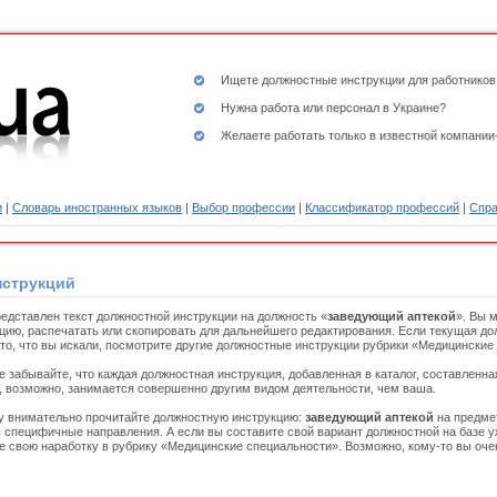
Ищете
должностные инструкции
для работников
Нужна работа или персонал в Украине?
Желаете работать только в известной компании
и
|
Словарь иностранных языков
|
Выбор профессии
|
Классификатор профессий
|
Спра
нструкций
едставлен текст должностной инструкции на должность «
заведующий аптекой
». Вы 
цию, распечатать или скопировать для дальнейшего редактирования. Если текущая до
то, что вы искали, посмотрите другие должностные инструкции рубрики «Медицинские
е забывайте, что каждая должностная инструкция, добавленная в каталог, составленн
, возможно, занимается совершенно другим видом деятельности, чем ваша.
 внимательно прочитайте должностную инструкцию:
заведующий аптекой
на предмет
 специфичные направления. А если вы составите свой вариант должностной на базе 
е свою наработку в рубрику «Медицинские специальности». Возможно, кому-то вы оче