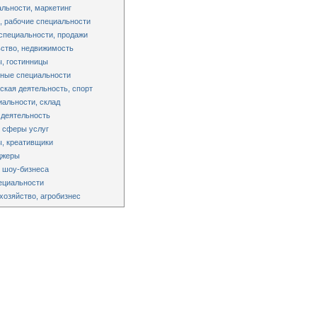
льности, маркетинг
 рабочие специальности
специальности, продажи
ство, недвижимость
, гостинницы
ные специальности
ская деятельность, спорт
альности, склад
 деятельность
 сферы услуг
, креативщики
джеры
 шоу-бизнеса
ециальности
хозяйство, агробизнес