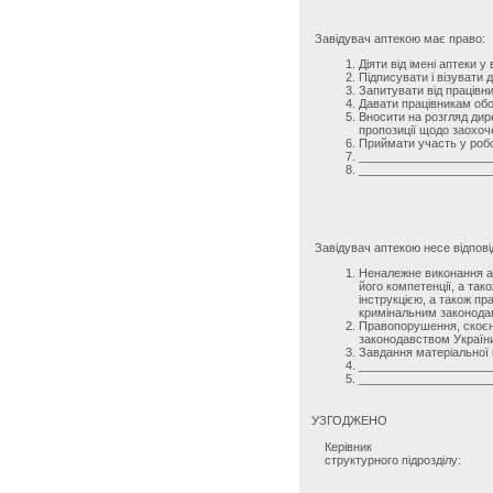
Завідувач аптекою має право:
Діяти від імені аптеки 
Підписувати і візувати 
Запитувати від працівни
Давати працівникам обов
Вносити на розгляд дир
пропозиції щодо заохоч
Приймати участь у робо
____________________
____________________
Завідувач аптекою несе відпові
Неналежне виконання аб
його компетенції, а та
інструкцією, а також п
кримінальним законода
Правопорушення, скоєні
законодавством Україн
Завдання матеріальної
____________________
____________________
УЗГОДЖЕНО
Керівник
структурного підрозділу: