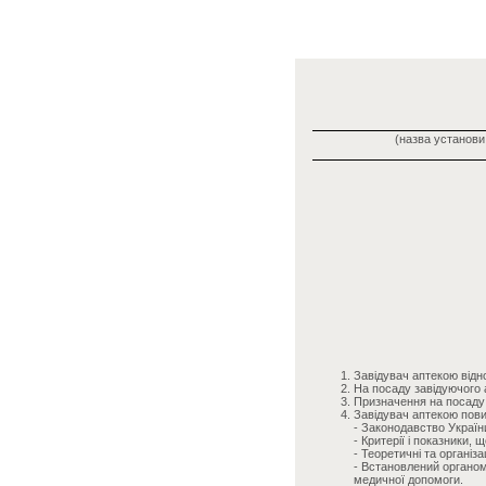
(назва установи,
Завідувач аптекою відно
На посаду завідуючого 
Призначення на посаду з
Завідувач аптекою пови
- Законодавство Україн
- Критерії і показники
- Теоретичні та організ
- Встановлений органом
медичної допомоги.