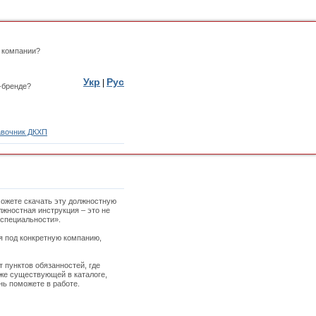
 компании?
Укр
Рус
|
-бренде?
вочник ДКХП
можете скачать эту должностную
лжностная инструкция – это не
 специальности».
ая под конкретную компанию,
 пунктов обязанностей, где
уже существующей в каталоге,
нь поможете в работе.