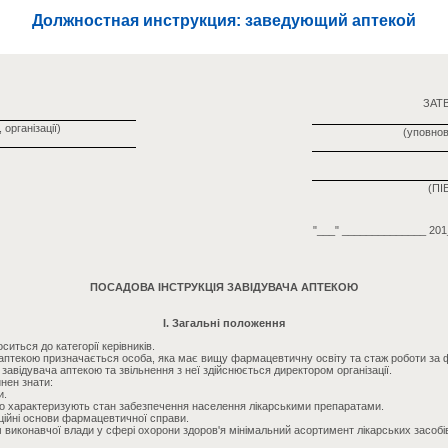
Должностная инструкция: заведующий аптекой
ЗАТ
 організації)
(уповно
(ПІБ
"___" ______________ 201
ПОСАДОВА ІНСТРУКЦІЯ ЗАВІДУВАЧА АПТЕКОЮ
I. Загальні положення
ситься до категорії керівників.
аптекою призначається особа, яка має вищу фармацевтичну освіту та стаж роботи за 
авідувача аптекою та звільнення з неї здійснюється директором організації.
нен знати:
и.
, що характеризують стан забезпечення населення лікарськими препаратами.
аційні основи фармацевтичної справи.
 виконавчої влади у сфері охорони здоров'я мінімальний асортимент лікарських засобі