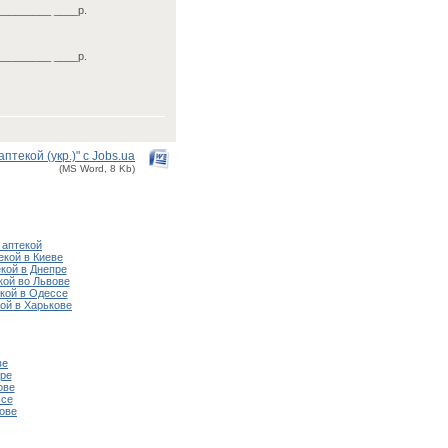
_________ ____р.
_________ ____р.
текой (укр.)" с Jobs.ua
(MS Word, 8 Kb)
аптекой
кой в Киеве
кой в Днепре
ой во Львове
кой в Одессе
ой в Харькове
ве
ре
ове
ссе
ове