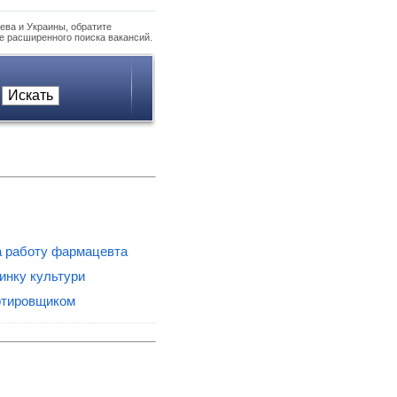
ева и Украины, обратите
е расширенного поиска вакансий.
а работу фармацевта
инку культури
ртировщиком