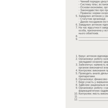
- Чинний порядок ціноу
- Систему пільг, встан
- Основи економіки, орга
- Законодавство про пр
- Правила і норми охоро
Завідувач аптекою у сво
- Статутом організації.
- Даною посадовою інст
Завідувач аптекою під
На час відсутності заві
особа, призначена у вс
нього обов'язків.
____________________
____________________
Керує аптекою відповід
Організовує роботу кол
закладами охорони здор
Забезпечує наявність м
органом виконавчої вла
Контролює виконання пр
Проводить аналіз діяльн
препаратами.
Організовує фінансово-
Бере участь у вирішенні
Здійснює раціональне в
Організовує роботу з ка
фармацевтичних кадрів
Контролює якість викон
____________________
____________________