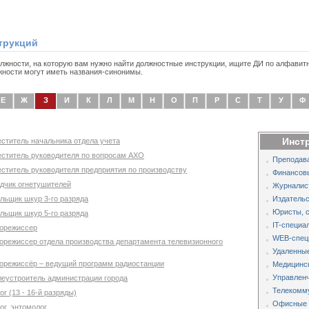
трукций
олжности, на которую вам нужно найти должностные инструкции, ищите ДИ по алфавит
жности могут иметь названия-синонимы.
Е
Ж
З
И
К
Л
М
Н
О
П
Р
С
Т
У
Ф
Инст
еститель начальника отдела учета
еститель руководителя по вопросам АХО
Преподава
еститель руководителя предприятия по производству
Финансов
ядчик огнетушителей
Журналис
льщик шкур 3-го разряда
Издательс
Юристы, 
льщик шкур 5-го разряда
IT-специа
корежиссер
WEB-спец
корежиссер отдела производства департамента телевизионного
Удаленные
корежиссёр – ведущий программ радиостанции
Медицинс
Управленч
леустроитель администрации города
Телекомм
г (13 - 16-й разряды)
Офисные 
ог, энтомолог