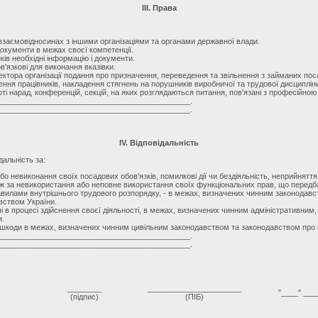
III. Права
у взаємовідносинах з іншими організаціями та органами державної влади.
документи в межах своєї компетенції.
ків необхідні інформацію і документи.
'язкові для виконання вказівки.
ектора організації подання про призначення, переведення та звільнення з займаних поса
ення працівників, накладення стягнень на порушників виробничої та трудової дисциплін
ті нарад, конференцій, секцій, на яких розглядаються питання, пов'язані з професійною
_____________________________________________.
_____________________________________________.
IV. Відповідальність
дальність за:
о невиконання своїх посадових обов'язків, помилкові дії чи бездіяльність, неприйнятт
кож за невикористання або неповне використання своїх функціональних прав, що передб
равилами внутрішнього трудового розпорядку, - в межах, визначених чинним законодавс
вством України.
 в процесі здійснення своєї діяльності, в межах, визначених чинним адміністративним
и.
 шкоди в межах, визначених чинним цивільним законодавством та законодавством про 
_____________________________________________.
_____________________________________________.
________
______________________
"____" ___
(підпис)
(ПІБ)