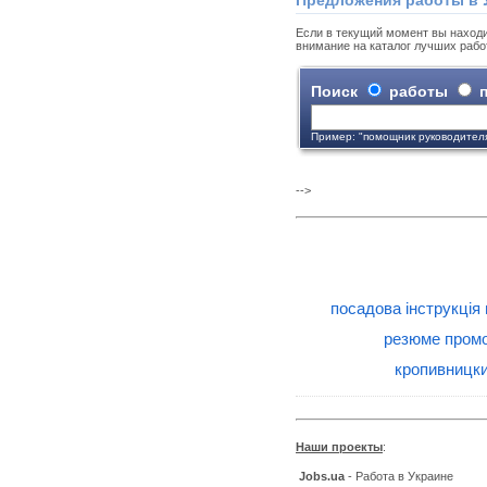
Предложения работы в 
Если в текущий момент вы находи
внимание на каталог лучших рабо
Поиск
работы
п
Пример: "помощник руководител
-->
посадова інструкція
резюме промо
кропивницк
Наши проекты
:
Jobs.ua
- Работа в Украине