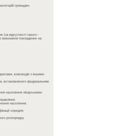
категорій громадян.
 (за відсутності такого -
не виконання покладених на
аратами, взаємодія з іншими
оги, встановленого федеральним
чення населення лікарськими
правління.
печення населення.
ікації середніх
ого розпорядку.