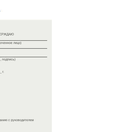
а
ВЕРЖДАЮ
оченное лицо)
, подпись)
 г.
ванию с руководителем