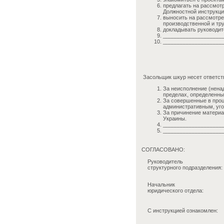
предлагать на рассмот
Должностной инструкци
выносить на рассмотре
производственной и тр
докладывать руководит
____________________
____________________
Засольщик шкур несет ответст
За неисполнение (нена
пределах, определенн
За совершенные в проц
административным, уго
За причинение материа
Украины.
____________________
____________________
СОГЛАСОВАНО:
Руководитель
структурного подразделения:
Начальник
юридического отдела:
С инструкцией ознакомлен: