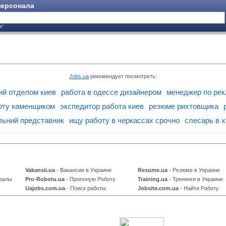
ерсонала
я"
Jobs.ua
рекомендует посмотреть:
ий отделом киев
работа в одессе дизайнером
менеджер по рек
оту каменщиком
экспедитор работа киев
резюме рихтовщика
льний представник
ищу работу в черкассах срочно
слесарь в 
Vakansii.ua
- Вакансии в Украине
Resume.ua
- Резюме в Украине
 залы
Pro-Robotu.ua
- Пропоную Роботу
Training.ua
- Тренинги в Украине
Uajobs.com.ua
- Поиск работы
Jobsite.com.ua
- Найти Работу