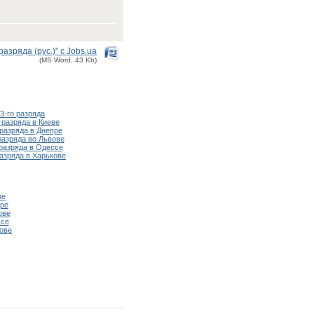
зряда (рус.)" с Jobs.ua
(MS Word, 43 Kb)
3-го разряда
 разряда в Киеве
разряда в Днепре
разряда во Львове
разряда в Одессе
азряда в Харькове
ве
ре
ове
ссе
ове