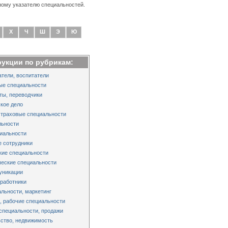
ному указателю специальностей.
Х
Ч
Ш
Э
Ю
рукции по рубрикам:
тели, воспитатели
ые специальности
ты, переводчики
кое дело
страховые специальности
льности
иальности
 сотрудники
кие специальности
еские специальности
уникации
работники
льности, маркетинг
 рабочие специальности
специальности, продажи
ство, недвижимость