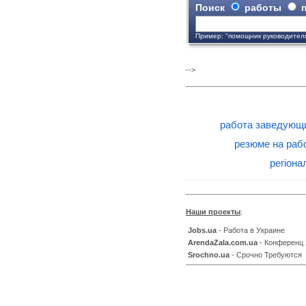
Поиск
работы
п
Пример: "помощник руководител
-->
работа заведующ
резюме на раб
регіона
Наши проекты
:
Jobs.ua
- Работа в Украине
ArendaZala.com.ua
- Конференц
Srochno.ua
- Срочно Требуются