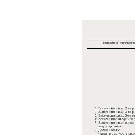
(название учреждени
Засольщик шкур 3-го р
Засольщик шкур 3-го р
Засольщик шкур 3-го р
Засольщика шкур 3-го 
Засольщик шкур назнач
подразделения.
Должен знать:
- виды и сортность шку