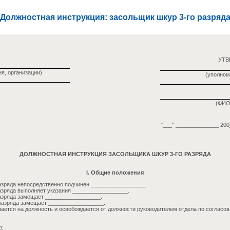
Должностная инструкция: засольщик шкур 3-го разряд
УТ
я, организации)
(уполном
(ФИО
"___" ______________ 200_
ДОЛЖНОСТНАЯ ИНСТРУКЦИЯ ЗАСОЛЬЩИКА ШКУР 3-ГО РАЗРЯДА
I. Общие положения
азряда непосредственно подчинен __________________.
азряда выполняет указания __________________.
азряда замещает __________________.
разряда замещает __________________.
ается на должность и освобождается от должности руководителем отдела по согласо
р;