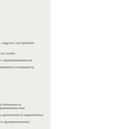
, подсчет, составление
сле сушки.
) с перевязыванием их
ринарного специалиста.
е обязанности.
одчиненными ему
 и деятельности подчиненных
его функциональные