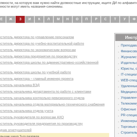
олжности, на которую вам нужно найти должностные инструкции, ищите ДИ по алфавит
жности могут иметь названия-синонимы.
Е
Ж
З
И
К
Л
М
Н
О
П
Р
С
Т
У
Ф
Инст
еститель директора по управлению персоналом
еститель директора по учебно-воспитательной работе
Преподава
еститель директора по экономическим вопросам
Финансов
еститель директора предприятия по производству
Журналис
еститель директора школы по административно-хозяйственной
Издательс
Юристы, 
еститель директора школы по учебной работе
IT-специа
ститель директора – главный инженер проекта
WEB-спец
еститель начальника ВЭД
Удаленные
еститель начальника департамента по работе с клиентами
Медицинс
Управленч
еститель начальника контрольно-ревизионного отдела
Телекомм
еститель начальника отдела материально-технического снабжения
Офисные 
еститель начальника отдела учета
PR-специа
еститель руководителя по вопросам АХО
Инженеры,
еститель руководителя предприятия по производству
Торговые 
ядчик огнетушителей
Строитель
льщик шкур 3-го разряда