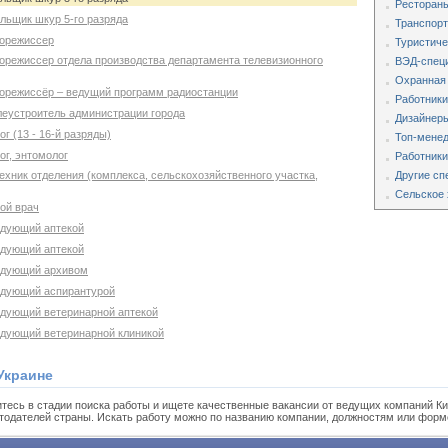
Рестораны
льщик шкур 5-го разряда
Транспорт
корежиссер
Туристиче
корежиссер отдела производства департамента телевизионного
ВЭД-специ
Охранная
корежиссёр – ведущий программ радиостанции
Работники
леустроитель администрации города
Дизайнеры
г (13 - 16-й разряды)
Топ-мене
ог, энтомолог
Работники
ехник отделения (комплекса, сельскохозяйственного участка,
Другие сп
Сельское 
ой врач
едующий аптекой
едующий аптекой
ведующий архивом
едующий аспирантурой
едующий ветеринарной аптекой
едующий ветеринарной клиникой
Украине
тесь в стадии поиска работы и ищете качественные вакансии от ведущих компаний Ки
тодателей страны. Искать работу можно по названию компании, должностям или форм