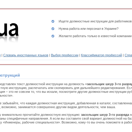
Ищете
должностные инструкции
для работников
Нужна работа или персонал в Украине?
Желаете работать только в известной компании
и
|
Словарь иностранных языков
|
Выбор профессии
|
Классификатор профессий
|
Спра
нструкций
едставлен текст должностной инструкции на должность «
засольщик шкур 3-го разря
тную инструкцию, распечатать или скопировать для дальнейшего редактирования. Ес
ция – это не совсем то, что вы искали, посмотрите другие должностные инструкции р
ьности».
е забывайте, что каждая должностная инструкция, добавленная в каталог, составленн
, возможно, занимается совершенно другим видом деятельности, чем ваша.
 внимательно прочитайте должностную инструкцию:
засольщик шкур 3-го разряда
н
заны специфичные направления. А если вы составите свой вариант должностной на ба
ку «Инженеры, рабочие специальности». Возможно, кому-то вы очень поможете в работ