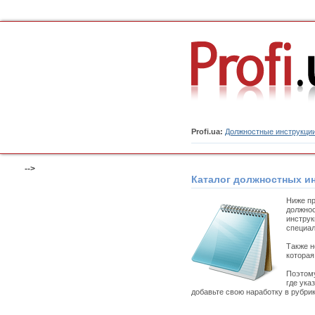
Profi.ua:
Должностные инструкци
-->
Каталог должностных и
Ниже пр
должнос
инструк
специал
Также н
которая
Поэтому
где ука
добавьте свою наработку в рубри