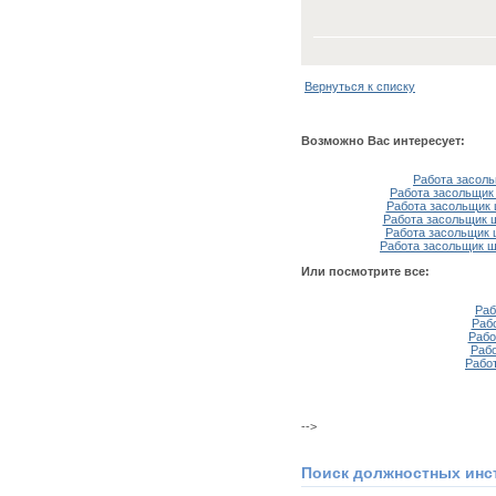
Вернуться к списку
Возможно Вас интересует:
Работа засоль
Работа засольщик 
Работа засольщик 
Работа засольщик ш
Работа засольщик 
Работа засольщик ш
Или посмотрите все:
Раб
Раб
Рабо
Рабо
Рабо
-->
Поиск должностных инс