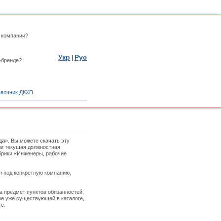
 компании?
Укр
Рус
|
-бренде?
вочник ДКХП
да
». Вы можете скачать эту
ли текущая должностная
убрики «Инженеры, рабочие
ая под конкретную компанию,
а предмет пунктов обязанностей,
зе уже существующей в каталоге,
е.