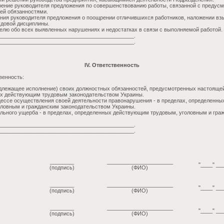
рение руководителя предложения по совершенствованию работы, связанной с преду
ей обязанностями.
ния руководителя предложения о поощрении отличившихся работников, наложении вз
удовой дисциплины.
елю обо всех выявленных нарушениях и недостатках в связи с выполняемой работой.
_____________________________________________.
_____________________________________________.
IV. Ответственность
венность:
длежащее исполнение) своих должностных обязанностей, предусмотренных настоящей
ых действующим трудовым законодательством Украины.
ессе осуществления своей деятельности правонарушения - в пределах, определенн
ловным и гражданским законодательством Украины.
льного ущерба - в пределах, определенных действующим трудовым, уголовным и гра
_____________________________________________.
_____________________________________________.
________
______________________
"____" __
(подпись)
(ФИО)
________
______________________
"____" __
(подпись)
(ФИО)
________
______________________
"____" __
(подпись)
(ФИО)