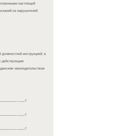
смотренными настоящей
ысканий на нарушителей
 должностной инструкцией, в
ых действующим
жданским законодательством
__________ ____г.
__________ ____г.
__________ ____г.