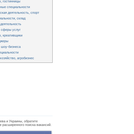
, гостинницы
ные специальности
ская деятельность, спорт
альности, склад
 деятельность
 сферы услуг
, креативщики
джеры
 шоу-бизнеса
ециальности
хозяйство, агробизнес
ева и Украины, обратите
е расширенного поиска вакансий.