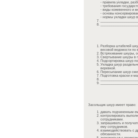
- правила укладки, раз
- требования государст
- виды кожевенного и м
- основы консервирова
- нормы укладки шкур в
____________________
____________________
Разборка штабелей шку
весовой ведомости по 
Встряхивание шкуры, ос
Свертывание шкуры в па
Подсортировка шкур по
Укладка шкур раздельн
веревкой.
Пересыпание шкур смес
Подготовка краски и ма
____________________
____________________
Засольщик шкур имеет право:
давать подчиненным ем
контролировать выпол
сотрудниками.
запрашивать и получат
ему сотрудников.
взаимодействовать с д
обязанности.
знакомиться с проекта