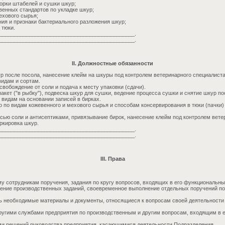
борки штабелей и сушки шкур;
венных стандартов по укладке шкур;
ехового сырья;
ния и признаки бактериального разложения шкур;
 тюки.
_____________________________________________.
_____________________________________________.
II. Должностные обязанности
р после посола, нанесение клейм на шкуры под контролем ветеринарного специалиста
видам и сортам.
вобождение от соли и подача к месту упаковки (сдачи).
кет ("в рыбку"), подвеска шкур для сушки, ведение процесса сушки и снятие шкур по
 видам на основании записей в бирках.
о по видам кожевенного и мехового сырья и способам консервирования в тюки (пачки
ью соли и антисептиками, привязывание бирок, нанесение клейм под контролем вете
ркировка шкур.
_____________________________________________.
_____________________________________________.
III. Права
у сотрудникам поручения, задания по кругу вопросов, входящих в его функциональны
нение производственных заданий, своевременное выполнение отдельных поручений п
ь необходимые материалы и документы, относящиеся к вопросам своей деятельности
ругими службами предприятия по производственным и другим вопросам, входящим в 
ми решений руководства предприятия, касающимися деятельности Подразделения.