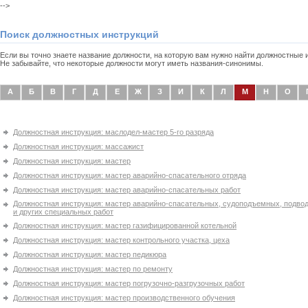
-->
Поиск должностных инструкций
Если вы точно знаете название должности, на которую вам нужно найти должностные
Не забывайте, что некоторые должности могут иметь названия-синонимы.
А
Б
В
Г
Д
Е
Ж
З
И
К
Л
М
Н
О
Должностная инструкция: маслодел-мастер 5-го разряда
Должностная инструкция: массажист
Должностная инструкция: мастер
Должностная инструкция: мастер аварийно-спасательного отряда
Должностная инструкция: мастер аварийно-спасательных работ
Должностная инструкция: мастер аварийно-спасательных, судоподъемных, подво
и других специальных работ
Должностная инструкция: мастер газифицированной котельной
Должностная инструкция: мастер контрольного участка, цеха
Должностная инструкция: мастер педикюра
Должностная инструкция: мастер по ремонту
Должностная инструкция: мастер погрузочно-разгрузочных работ
Должностная инструкция: мастер производственного обучения