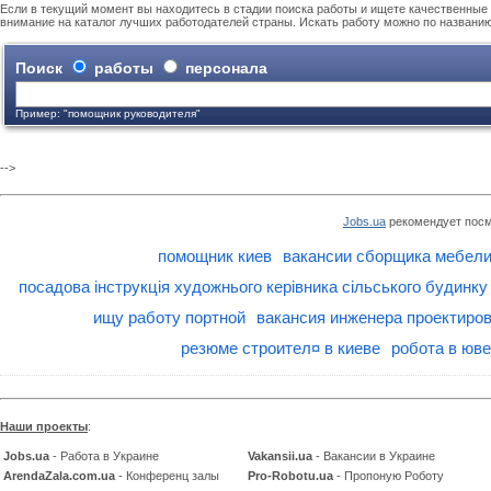
Если в текущий момент вы находитесь в стадии поиска работы и ищете качественные 
внимание на каталог лучших работодателей страны. Искать работу можно по названи
Поиск
работы
персонала
Пример: "помощник руководителя"
-->
Jobs.ua
рекомендует посм
помощник киев
вакансии сборщика мебел
посадова інструкція художнього керівника сільського будинку
ищу работу портной
вакансия инженера проектиро
резюме строител¤ в киеве
робота в юве
Наши проекты
:
Jobs.ua
- Работа в Украине
Vakansii.ua
- Вакансии в Украине
ArendaZala.com.ua
- Конференц залы
Pro-Robotu.ua
- Пропоную Роботу