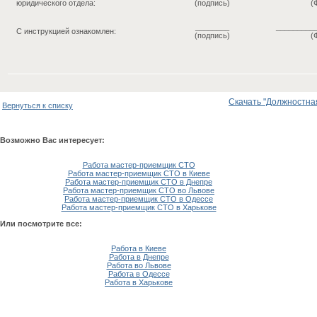
юридического отдела:
(подпись)
(
________
_________
С инструкцией ознакомлен:
(подпись)
(
Скачать "Должностная
Вернуться к списку
Возможно Вас интересует:
Работа мастер-приемщик СТО
Работа мастер-приемщик СТО в Киеве
Работа мастер-приемщик СТО в Днепре
Работа мастер-приемщик СТО во Львове
Работа мастер-приемщик СТО в Одессе
Работа мастер-приемщик СТО в Харькове
Или посмотрите все:
Работа в Киеве
Работа в Днепре
Работа во Львове
Работа в Одессе
Работа в Харькове