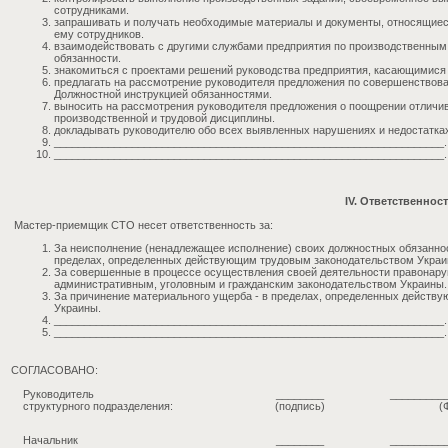
сотрудниками.
запрашивать и получать необходимые материалы и документы, относящиес
ему сотрудников.
взаимодействовать с другими службами предприятия по производственным
обязанности.
знакомиться с проектами решений руководства предприятия, касающимися
предлагать на рассмотрение руководителя предложения по совершенствов
Должностной инструкцией обязанностями.
выносить на рассмотрения руководителя предложения о поощрении отличи
производственной и трудовой дисциплины.
докладывать руководителю обо всех выявленных нарушениях и недостатках
_________________________________________________________________.
_________________________________________________________________.
IV. Ответственнос
Мастер-приемщик СТО несет ответственность за:
За неисполнение (ненадлежащее исполнение) своих должностных обязанно
пределах, определенных действующим трудовым законодательством Украи
За совершенные в процессе осуществления своей деятельности правонару
административным, уголовным и гражданским законодательством Украины.
За причинение материального ущерба - в пределах, определенных действ
Украины.
_________________________________________________________________.
_________________________________________________________________.
СОГЛАСОВАНО:
Руководитель
________
_________
структурного подразделения:
(подпись)
(
Начальник
________
_________