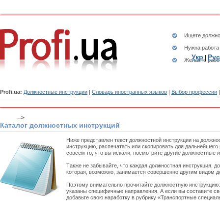
Ищете
должно
Нужна работа
Укр
Рус
|
Желаете рабо
Profi.ua:
Должностные инструкции
|
Словарь иностранных языков
|
Выбор профессии
-->
Каталог должностных инструкций
Ниже представлен текст должностной инструкции на должно
инструкцию, распечатать или скопировать для дальнейшего 
совсем то, что вы искали, посмотрите другие должностные 
Также не забывайте, что каждая должностная инструкция, д
которая, возможно, занимается совершенно другим видом д
Поэтому внимательно прочитайте должностную инструкцию
указаны специфичные направления. А если вы составите св
добавьте свою наработку в рубрику «Транспортные специаль