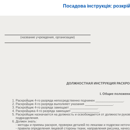
Посадова інструкція: розкрі
(название учреждения, организации)
ДОЛЖНОСТНАЯ ИНСТРУКЦИЯ РАСКРОЙ
I. Общие положен
Раскройщик 4-го разряда непосредственно подчинен ________________.
Раскройщик 4-го разряда выполняет указания ________________.
Раскройщик 4-го разряда замещает ________________.
Раскройщика 4-го разряда замещает ________________.
Раскройщик назначается на должность и освобождается от должности руко
подразделения.
Должен знать:
- методы и приемы раскроя, проверки деталей по лекалам и подрезки неточ
- правила определения лицевой стороны ткани, направления рисунка, начеса