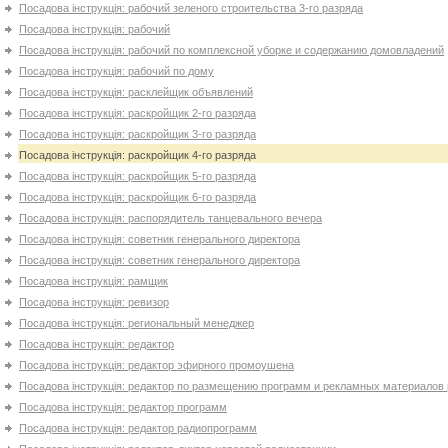
Посадова інструкція: рабочий зеленого строительства 3-го разряда
Посадова інструкція: рабочий
Посадова інструкція: рабочий по комплексной уборке и содержанию домовладений
Посадова інструкція: рабочий по дому
Посадова інструкція: расклейщик объявлений
Посадова інструкція: раскройщик 2-го разряда
Посадова інструкція: раскройщик 3-го разряда
Посадова інструкція: раскройщик 4-го разряда
Посадова інструкція: раскройщик 5-го разряда
Посадова інструкція: раскройщик 6-го разряда
Посадова інструкція: распорядитель танцевального вечера
Посадова інструкція: советник генерального директора
Посадова інструкція: советник генерального директора
Посадова інструкція: рамщик
Посадова інструкція: ревизор
Посадова інструкція: региональный менеджер
Посадова інструкція: редактор
Посадова інструкція: редактор эфирного промоушена
Посадова інструкція: редактор по размещению программ и рекламных материалов
Посадова інструкція: редактор программ
Посадова інструкція: редактор радиопрограмм