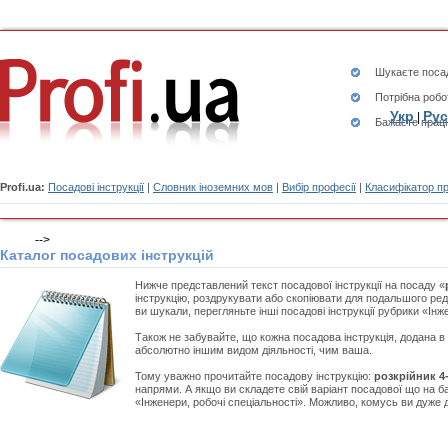
Шукаєте
посад
Потрібна робо
Укр
Рус
|
Бажаєте працю
Profi.ua:
Посадові інструкції
|
Словник іноземних мов
|
Вибір професії
|
Класифікатор п
-->
Каталог посадових інструкцій
Нижче представлений текст посадової інструкції на посаду «
інструкцію, роздрукувати або скопіювати для подальшого ред
ви шукали, перегляньте інші посадові інструкції рубрики «Інж
Також не забувайте, що кожна посадова інструкція, додана в
абсолютно іншим видом діяльності, чим ваша.
Тому уважно прочитайте посадову інструкцію:
розкрійник 4
напрями. А якщо ви складете свій варіант посадової що на ба
«Інженери, робочі спеціальності». Можливо, комусь ви дуже 