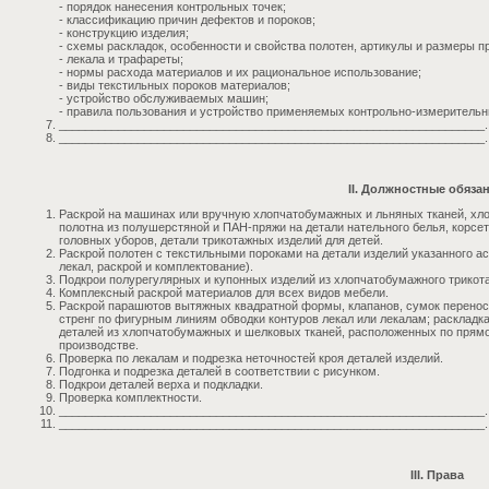
- порядок нанесения контрольных точек;
- классификацию причин дефектов и пороков;
- конструкцию изделия;
- схемы раскладок, особенности и свойства полотен, артикулы и размеры 
- лекала и трафареты;
- нормы расхода материалов и их рациональное использование;
- виды текстильных пороков материалов;
- устройство обслуживаемых машин;
- правила пользования и устройство применяемых контрольно-измерительн
_________________________________________________________________.
_________________________________________________________________.
II. Должностные обяза
Раскрой на машинах или вручную хлопчатобумажных и льняных тканей, хло
полотна из полушерстяной и ПАН-пряжи на детали нательного белья, корсет
головных уборов, детали трикотажных изделий для детей.
Раскрой полотен с текстильными пороками на детали изделий указанного ас
лекал, раскрой и комплектование).
Подкрои полурегулярных и купонных изделий из хлопчатобумажного трикота
Комплексный раскрой материалов для всех видов мебели.
Раскрой парашютов вытяжных квадратной формы, клапанов, сумок переносн
стренг по фигурным линиям обводки контуров лекал или лекалам; раскладка
деталей из хлопчатобумажных и шелковых тканей, расположенных по прямо
производстве.
Проверка по лекалам и подрезка неточностей кроя деталей изделий.
Подгонка и подрезка деталей в соответствии с рисунком.
Подкрои деталей верха и подкладки.
Проверка комплектности.
_________________________________________________________________.
_________________________________________________________________.
III. Права