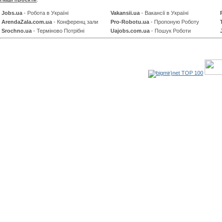
Jobs.ua
- Робота в Україні
Vakansii.ua
- Вакансії в Україні
ArendaZala.com.ua
- Конференц зали
Pro-Robotu.ua
- Пропоную Роботу
Srochno.ua
- Терміново Потрібні
Uajobs.com.ua
- Пошук Роботи