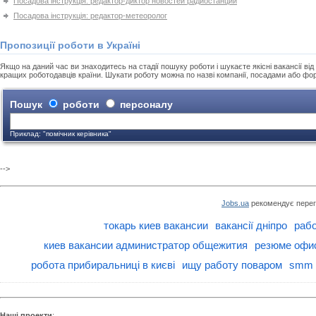
Посадова інструкція: редактор-диктор новостей радиостанции
Посадова інструкція: редактор-метеоролог
Пропозиції роботи в Україні
Якщо на даний час ви знаходитесь на стадії пошуку роботи і шукаєте якісні вакансії від 
кращих роботодавців країни. Шукати роботу можна по назві компанії, посадами або фо
Пошук
роботи
персоналу
Приклад: "помічник керівника"
-->
Jobs.ua
рекомендує перег
токарь киев вакансии
вакансії дніпро
рабо
киев вакансии администратор общежития
резюме офис
робота прибиральниці в києві
ищу работу поваром
smm 
Наші проекти
: