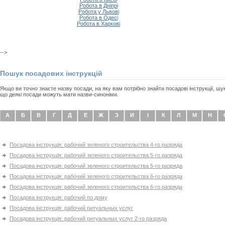
Робота в Дніпрі
Робота у Львові
Робота в Одесі
Робота в Харкові
-->
Пошук посадових інструкцій
Якщо ви точно знаєте назву посади, на яку вам потрібно знайти посадові інструкції, ш
що деякі посади можуть мати назви-синоніми.
А
Б
В
Г
Д
Е
Ж
З
И
І
К
Л
М
Н
Посадова інструкція: рабочий зеленого строительства 4-го разряда
Посадова інструкція: рабочий зеленого строительства 5-го разряда
Посадова інструкція: рабочий зеленого строительства 5-го разряда
Посадова інструкція: рабочий зеленого строительства 6-го разряда
Посадова інструкція: рабочий зеленого строительства 6-го разряда
Посадова інструкція: рабочий по дому
Посадова інструкція: рабочий ритуальных услуг
Посадова інструкція: рабочий ритуальных услуг 2-го разряда