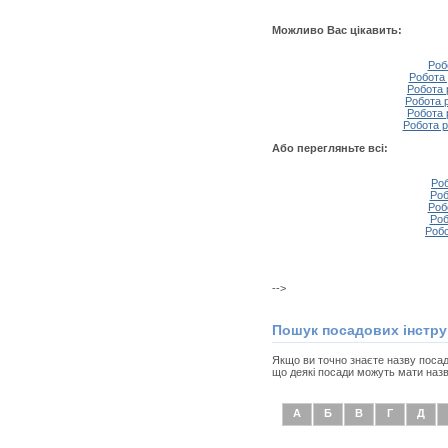
Можливо Вас цікавить:
Роб
Робота 
Робота 
Робота 
Робота 
Робота р
Або перегляньте всі:
Роб
Роб
Роб
Роб
Робо
-->
Пошук посадових інстру
Якщо ви точно знаєте назву посади
що деякі посади можуть мати назв
А
Б
В
Г
Д