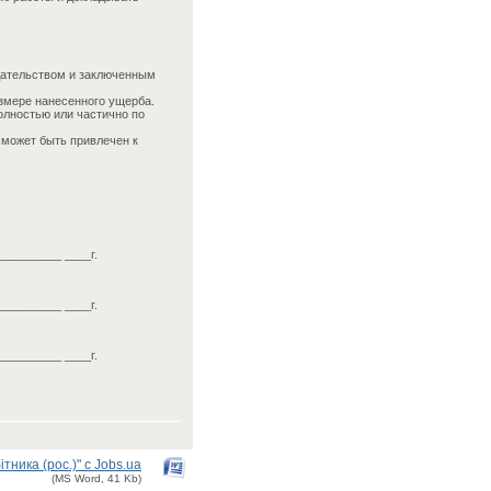
дательством и заключенным
змере нанесенного ущерба.
олностью или частично по
может быть привлечен к
__________ ____г.
__________ ____г.
__________ ____г.
тника (рос.)" с Jobs.ua
(MS Word, 41 Kb)