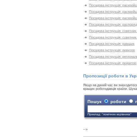
Посадова інструкція: раскройщ
Посадова інструкція: раскройщ
Посадова інструкція: раскройщ
Посадова інструкція: распоря
Посадова інструкція: советник
Посадова інструкція: советник
Посадова інструкція: рамщик
Посадова інструкція: ревизор
Посадова інструкція: региона
Посадова інструкція: редактор
Пропозиції роботи в Укр
Якщо на даний час ви знаходитесь н
кращих роботодавців країни. Шука
Пошук
роботи
п
Приклад: "помічник керівника"
-->