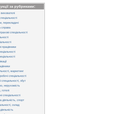
рукції за рубриками:
 вихователі
спеціальності
и, перекладачі
 справа
трахові спеціальності
льності
альності
і працівники
пеціальності
пеціальності
кації
ацівники
льності, маркетинг
робочі спеціальності
і спецальності, збут
во, нерухомість
 готелі
ні спеціальності
 діяльність, спорт
альності, склад
діяльність