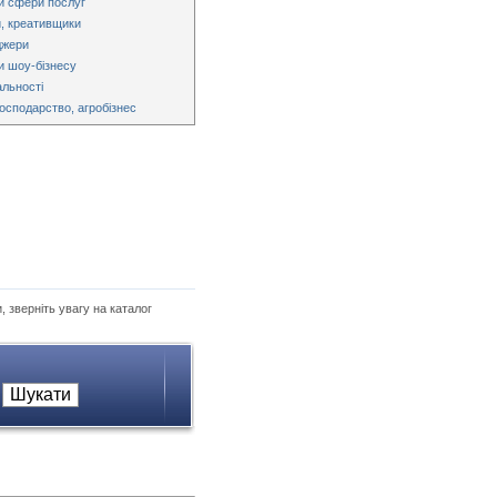
и сфери послуг
, креативщики
джери
и шоу-бізнесу
альності
господарство, агробізнес
, зверніть увагу на каталог