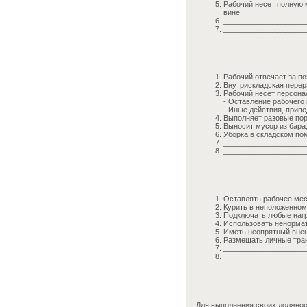
Рабочий несет полную 
вине.
____________________
____________________
Рабочий отвечает за по
Внутрискладская перера
Рабочий несет персона
- Оставление рабочего
- Иные действия, приве
Выполняет разовые пор
Выносит мусор из бара,
Уборка в складском по
____________________
____________________
Оставлять рабочее мес
Курить в неположенном 
Подключать любые нагр
Использовать ненормат
Иметь неопрятный внеш
Размещать личные тран
____________________
____________________
Для выполнения своих должнос