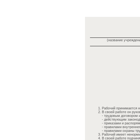
(название учреждени
Рабочий принимается н
В своей работе он руко
- трудовым договором 
- действующим законод
- приказами и распоря
- правилами внутреннег
- правилами охраны тр
Рабочий имеет ненорми
В своей работе подчин