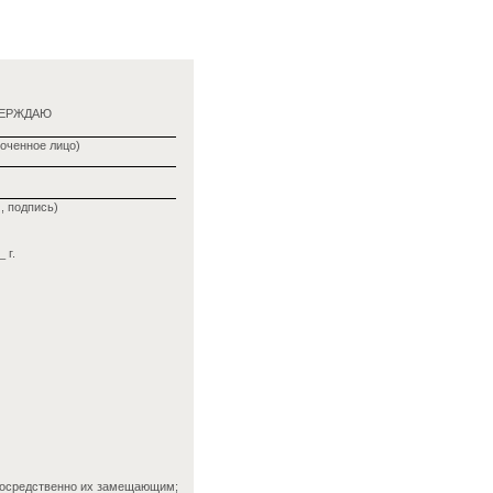
ВЕРЖДАЮ
оченное лицо)
, подпись)
 г.
епосредственно их замещающим;