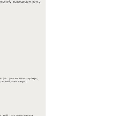
нностей, произошедших по его
ерритории торгового центра;
рацией кинотеатра;
ию работы и докладывать