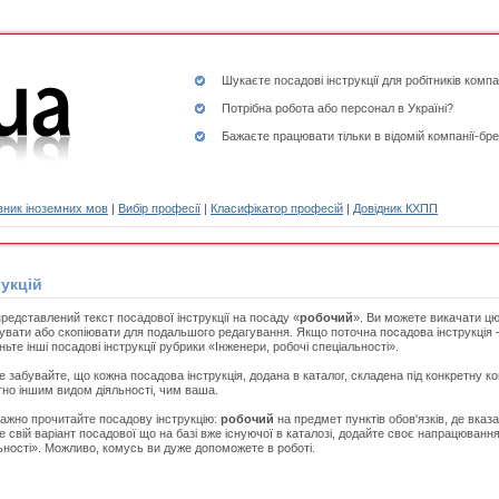
Шукаєте
посадові інструкції
для робітників компа
Потрібна робота або персонал в Україні?
Бажаєте працювати тільки в відомій компанії-бре
ник іноземних мов
|
Вибір професії
|
Класифікатор професій
|
Довідник КХПП
укцій
редставлений текст посадової інструкції на посаду «
робочий
». Ви можете викачати цю
увати або скопіювати для подальшого редагування. Якщо поточна посадова інструкція –
ьте інші посадові інструкції рубрики «Інженери, робочі спеціальності».
е забувайте, що кожна посадова інструкція, додана в каталог, складена під конкретну к
но іншим видом діяльності, чим ваша.
ажно прочитайте посадову інструкцію:
робочий
на предмет пунктів обов'язків, де вказ
е свій варіант посадової що на базі вже існуючої в каталозі, додайте своє напрацювання
ьності». Можливо, комусь ви дуже допоможете в роботі.