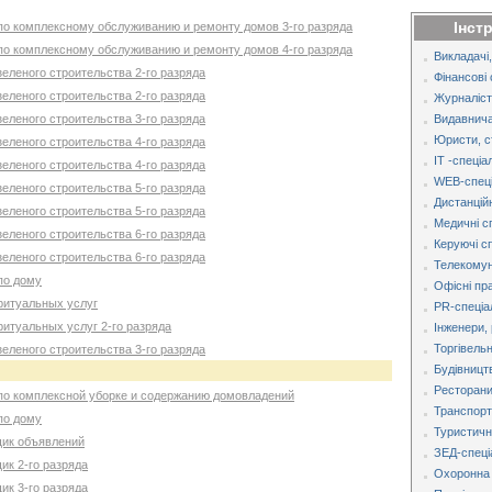
Інст
 по комплексному обслуживанию и ремонту домов 3-го разряда
 по комплексному обслуживанию и ремонту домов 4-го разряда
Викладачі,
зеленого строительства 2-го разряда
Фінансові 
зеленого строительства 2-го разряда
Журналіст
зеленого строительства 3-го разряда
Видавнича
Юристи, с
зеленого строительства 4-го разряда
IT -спеціа
зеленого строительства 4-го разряда
WEB-спеці
зеленого строительства 5-го разряда
Дистанційн
зеленого строительства 5-го разряда
Медичні с
зеленого строительства 6-го разряда
Керуючі с
зеленого строительства 6-го разряда
Телекомуні
 по дому
Офісні пр
 ритуальных услуг
PR-спеціа
ритуальных услуг 2-го разряда
Інженери, 
Торгівельн
зеленого строительства 3-го разряда
Будівницт
Ресторани,
 по комплексной уборке и содержанию домовладений
Транспорт
 по дому
Туристична
щик объявлений
ЗЕД-спеці
ик 2-го разряда
Охоронна 
ик 3-го разряда