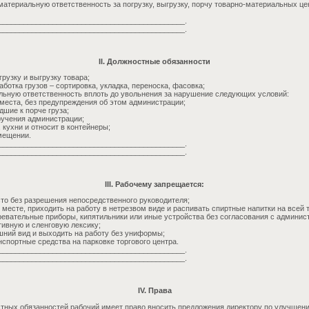
материальную ответственность за погрузку, выгрузку, порчу товарно-материальных це
_____________________________________________.
_____________________________________________.
II. Должностные обязанности
грузку и выгрузку товара;
ботка грузов – сортировка, укладка, переноска, фасовка;
льную ответственность вплоть до увольнения за нарушение следующих условий:
 места, без предупреждения об этом администрации;
дшие к порче груза;
учения администрации;
 кухни и относит в контейнеры;
мещении.
_____________________________________________.
_____________________________________________.
III. Рабочему запрещается:
то без разрешения непосредственного руководителя;
месте, приходить на работу в нетрезвом виде и распивать спиртные напитки на всей т
евательные приборы, кипятильники или иные устройства без согласования с админист
ивную и сленговую лексику;
ний вид и выходить на работу без униформы;
спортные средства на парковке торгового центра.
_____________________________________________.
_____________________________________________.
IV. Права
тных обязанностей рабочий имеет право вносить предложения директору по улучшен