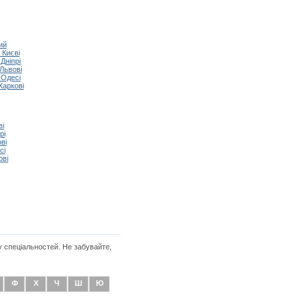
ий
 Києві
Дніпрі
Львові
 Одесі
Харкові
ві
рі
ві
сі
ові
у спеціальностей. Не забувайте,
Ф
Х
Ч
Ш
Ю