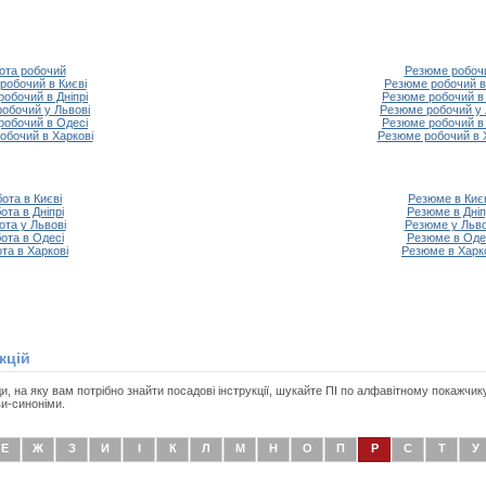
ота робочий
Резюме робоч
робочий в Києві
Резюме робочий в
робочий в Дніпрі
Резюме робочий в 
робочий у Львові
Резюме робочий у 
робочий в Одесі
Резюме робочий в
обочий в Харкові
Резюме робочий в 
ота в Києві
Резюме в Киє
ота в Дніпрі
Резюме в Дніп
ота у Львові
Резюме у Льво
ота в Одесі
Резюме в Оде
та в Харкові
Резюме в Харк
кцій
, на яку вам потрібно знайти посадові інструкції, шукайте ПІ по алфавітному покажчик
и-синоніми.
Е
Ж
З
И
І
К
Л
М
Н
О
П
Р
С
Т
У