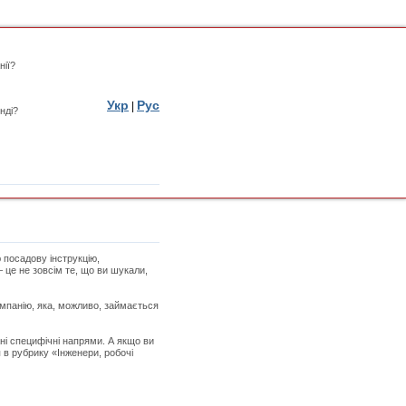
нії?
Укр
Рус
|
нді?
 посадову інструкцію,
 це не зовсім те, що ви шукали,
омпанію, яка, можливо, займається
ані специфічні напрями. А якщо ви
 в рубрику «Інженери, робочі