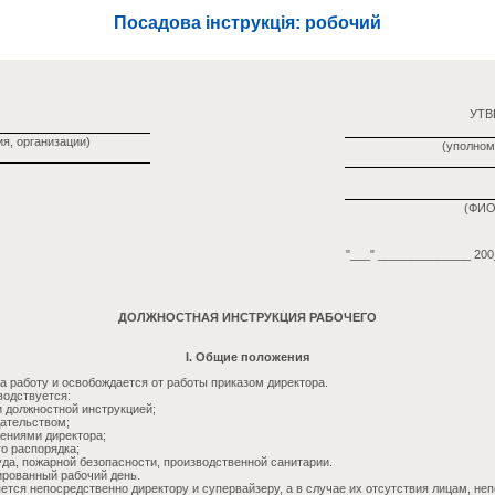
Посадова інструкція: робочий
УТ
я, организации)
(уполном
(ФИО
"___" ______________ 200_
ДОЛЖНОСТНАЯ ИНСТРУКЦИЯ РАБОЧЕГО
I. Общие положения
а работу и освобождается от работы приказом директора.
водствуется:
и должностной инструкцией;
ательством;
жениями директора;
о распорядка;
уда, пожарной безопасности, производственной санитарии.
рованный рабочий день.
яется непосредственно директору и супервайзеру, а в случае их отсутствия лицам, н