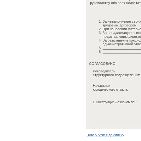
руководству обо всех недостат
За невыполнение своих
трудовым договором.
При нанесении материа
За ненадлежащее выпол
представлению директо
За разглашение конфид
административной отве
____________________
____________________
СОГЛАСОВАНО:
Руководитель
структурного подразделения:
Начальник
юридического отдела:
С инструкцией ознакомлен:
Повернутися до списку