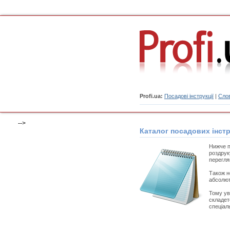
Profi.ua:
Посадові інструкції
|
Слов
-->
Каталог посадових інстр
Нижче п
роздрук
переглян
Також н
абсолют
Тому ув
складет
спеціал