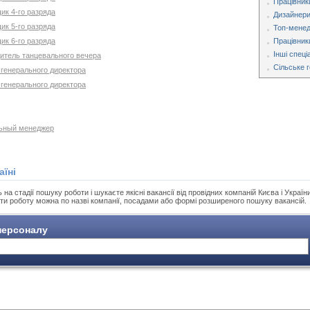
Працівник
ик 4-го разряда
Дизайнери
ик 5-го разряда
Топ-мене
ик 6-го разряда
Працівник
Інші спеці
дитель танцевального вечера
Сільське 
 генерального директора
 генерального директора
льный менеджер
аїні
а стадії пошуку роботи і шукаєте якісні вакансії від провідних компаній Києва і України
ти роботу можна по назві компанії, посадами або формі розширеного пошуку вакансій.
ерсоналу