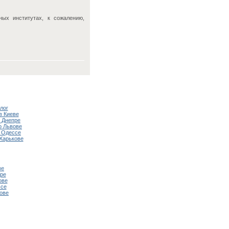
ных институтах, к сожалению,
лог
в Киеве
 Днепре
о Львове
 Одессе
Харькове
ве
ре
ове
ссе
ове