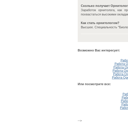
Сколько получает Орнитоло
Заработок орнитолога, как п
похвастаться высокими окладам
Как стать орнитологом?
Высшее. Специальность "Биоло
Возможно Вас интересует:
Рабо
Работа О
Работа О
Работа Ор
Работа Ор
Работа Ор
Или посмотрите все:
Раб
Раб
Рабо
Рабо
Рабо
-->