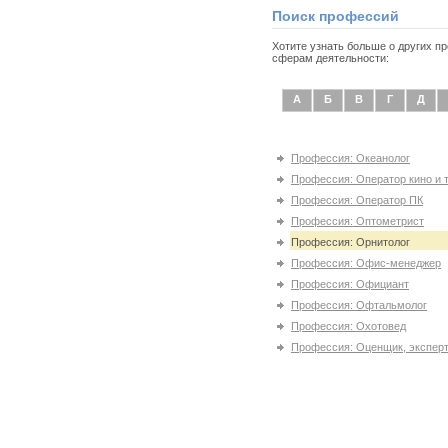
Поиск профессий
Хотите узнать больше о других 
сферам деятельности:
А
Б
В
Г
Д
Профессия: Океанолог
Профессия: Оператор кино и 
Профессия: Оператор ПК
Профессия: Оптометрист
Профессия: Орнитолог
Профессия: Офис-менеджер
Профессия: Официант
Профессия: Офтальмолог
Профессия: Охотовед
Профессия: Оценщик, эксперт