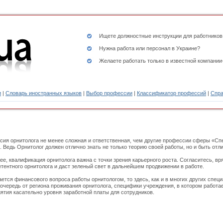
Ищете
должностные инструкции
для работников
Нужна работа или персонал в Украине?
Желаете работать только в известной компании
и
|
Словарь иностранных языков
|
Выбор профессии
|
Классификатор профессий
|
Спра
ия орнитолога не менее сложная и ответственная, чем другие профессии сферы «Сп
. Ведь Орнитолог должен отлично знать не только теорию своей работы, но и быть от
ее, квалификация орнитолога важна с точки зрения карьерного роста. Согласитесь, вр
тентного орнитолога и даст зеленый свет в дальнейшем продвижении в работе.
ается финансового вопроса работы орнитологом, то здесь, как и в многих других специ
очередь от региона проживания орнитолога, специфики учреждения, в котором работае
ятия касательно уровня заработной платы для сотрудников.