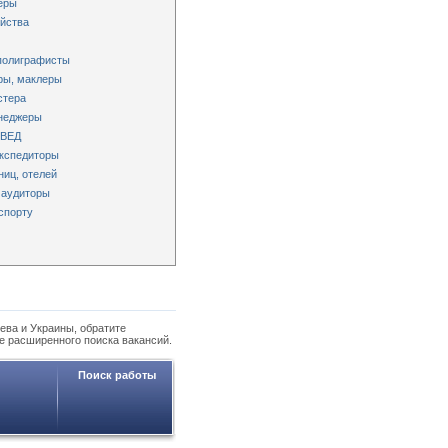
еры
яйства
 полиграфисты
ры, маклеры
стера
енеджеры
 ВЕД
экспедиторы
ниц, отелей
 аудиторы
спорту
ева и Украины, обратите
е расширенного поиска вакансий.
Поиск работы