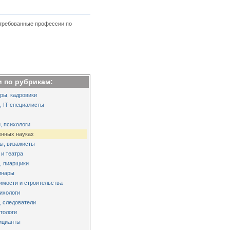
стребованные профессии по
 по рубрикам:
ры, кадровики
 IT-специалисты
, психологи
енных науках
ы, визажисты
 и театра
, пиарщики
инары
имости и строительства
сихологи
, следователи
тологи
ицианты