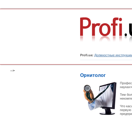
Profi.ua:
Должностные инструкци
-->
Орнитолог
Професс
науках»
Тем бол
некомпе
Что кас
первую 
предпри