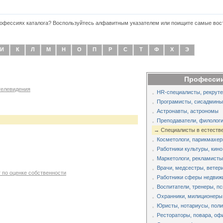
профессиях каталога? Воспользуйтесь алфавитным указателем или поищите самые во
И
К
Л
М
Н
О
П
Р
С
Т
Ф
Х
Э
Профессии
телевидения
HR-специалисты, рекруте
Програмисты, сисадмины,
Астронавты, астрономы
Преподаватели, филологи
→ Специалисты в естеств
Косметологи, парикмахер
Работники культуры, кино
Маркетологи, рекламисты
Врачи, медсестры, ветер
 по оценке собственности
Работники сферы недвиж
Воспитатели, тренеры, п
Охранники, милиционеры
Юристы, нотариусы, поли
Рестораторы, повара, оф