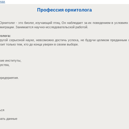
уках
Профессия орнитолога
рнитолог - это биолог, изучающий птиц. Он наблюдает за их поведением в условиях
миграции. Занимается научно-исследовательской работой.
олога:
 другой серьезной науке, невозможно достичь успеха, не будучи целиком преданным
оит только тем, кто до конца уверен в своем выборе.
кие институты,
ества,
предприятия.
ься
вать данные