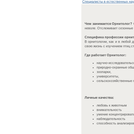
Специалисты в естественных на
Чем занимается Орнитолог?
О
неволе. Отслеживает сезонные 
Специфика профессии орнит
В орнитологии, как и в любой
свою жизнь с изучением птиц ст
Где работает Орнитолог:
научно-исследовательс
природно-охранные общ
зоопарки,
университеты,
сельскохозяйственные 
Личные качества:
любовь к животным
внимательность
умение концентрироват
наблюдательность
способность анализиро