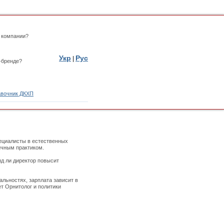
 компании?
Укр
Рус
|
-бренде?
вочник ДКХП
ециалисты в естественных
личным практиком.
яд ли директор повысит
альностях, зарплата зависит в
т Орнитолог и политики