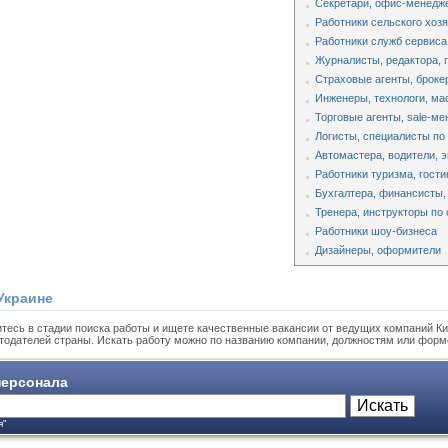
Секретари, офис-менедж
Работники сельского хоз
Работники служб сервиса
Журналисты, редактора,
Страховые агенты, броке
Инженеры, технологи, ма
Торговые агенты, sale-м
Логисты, специалисты по
Автомастера, водители, 
Работники туризма, гости
Бухгалтера, финансисты,
Тренера, инструкторы по 
Работники шоу-бизнеса
Дизайнеры, оформители
Украине
тесь в стадии поиска работы и ищете качественные вакансии от ведущих компаний Ки
тодателей страны. Искать работу можно по названию компании, должностям или форм
ерсонала
я"