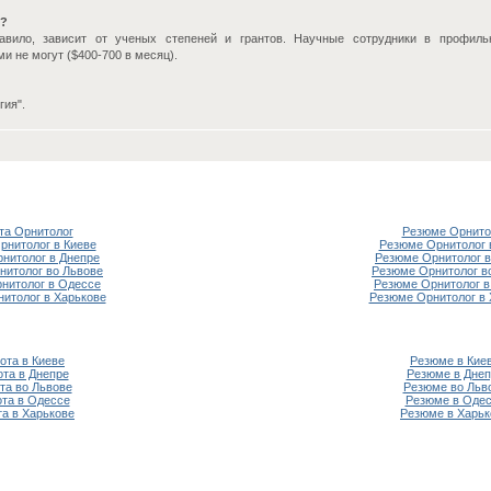
г?
равило, зависит от ученых степеней и грантов. Научные сотрудники в профиль
и не могут ($400-700 в месяц).
гия".
та Орнитолог
Резюме Орнито
рнитолог в Киеве
Резюме Орнитолог 
рнитолог в Днепре
Резюме Орнитолог в
нитолог во Львове
Резюме Орнитолог в
нитолог в Одессе
Резюме Орнитолог в
нитолог в Харькове
Резюме Орнитолог в 
ота в Киеве
Резюме в Кие
ота в Днепре
Резюме в Днеп
та во Львове
Резюме во Льв
та в Одессе
Резюме в Оде
та в Харькове
Резюме в Харьк