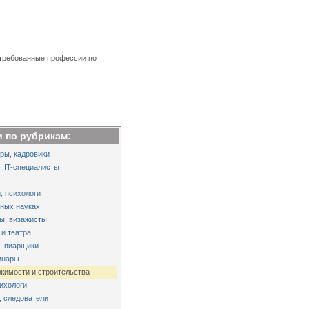
стребованные профессии по
 по рубрикам:
ры, кадровики
 IT-специалисты
, психологи
нных науках
ы, визажисты
 и театра
, пиарщики
инары
жимости и строительства
сихологи
, следователи