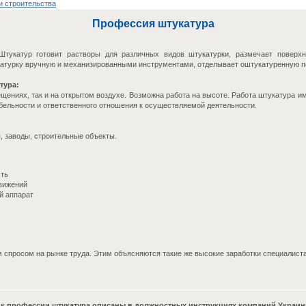
и строительства
Профессия штукатура
тукатур готовит растворы для различных видов штукатурки, размечает поверхн
катурку вручную и механизированными инструментами, отделывает оштукатуренную п
тура:
щениях, так и на открытом воздухе. Возможна работа на высоте. Работа штукатура им
бельности и ответственного отношения к осуществляемой деятельности.
, заводы, строительные объекты.
сть
вижений
й аппарат
спросом на рынке труда. Этим объясняются такие же высокие заработки специалиста
к профессии штукатура описаны в должностных инструкциях компаний Украин