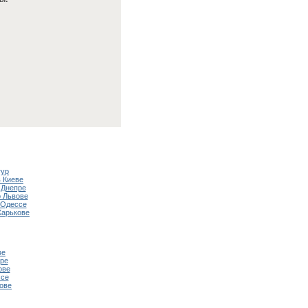
тур
 Киеве
 Днепре
 Львове
 Одессе
Харькове
ве
ре
ове
ссе
ове