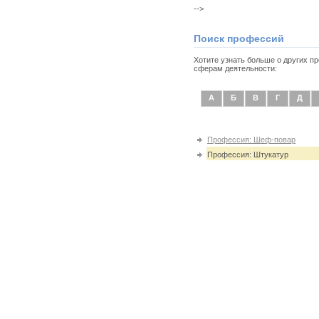
-->
Поиск профессий
Хотите узнать больше о других 
сферам деятельности:
А
Б
В
Г
Д
Профессия: Шеф-повар
Профессия: Штукатур