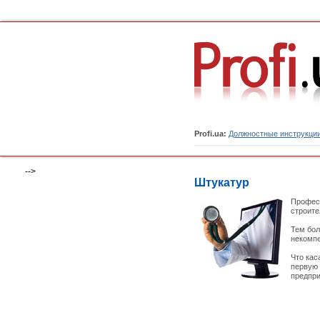
Profi.ua:
Должностные инструкци
-->
Штукатур
Професс
строите
Тем бол
некомпе
Что кас
первую 
предпри