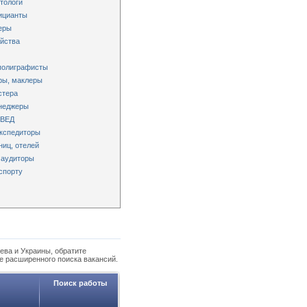
тологи
ицианты
еры
яйства
 полиграфисты
ры, маклеры
стера
енеджеры
 ВЕД
экспедиторы
ниц, отелей
 аудиторы
спорту
ева и Украины, обратите
е расширенного поиска вакансий.
Поиск работы