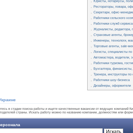
Юристы, нотариусы, поли
Рестораторы, повара, оф
Секретари, офис-менедж
Работники сельского хоз
Работники служб сервиса
Журналисты, редактора,
Страховые агенты, броке
Инженеры, технологи, ма
Торговые агенты, sale-м
Логисты, специалисты по
Автомастера, водители, 
Работники туризма, гости
Бухгалтера, финансисты,
Тренера, инструкторы по 
Работники шоу-бизнеса
Дизайнеры, оформители
Украине
тесь в стадии поиска работы и ищете качественные вакансии от ведущих компаний Ки
тодателей страны. Искать работу можно по названию компании, должностям или форм
ерсонала