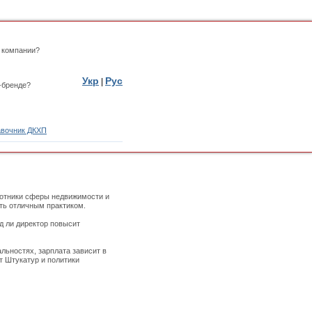
 компании?
Укр
Рус
|
-бренде?
вочник ДКХП
ботники сферы недвижимости и
ыть отличным практиком.
д ли директор повысит
альностях, зарплата зависит в
т Штукатур и политики