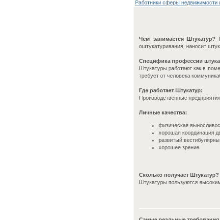
Работники сферы недвижимости 
Чем занимается Штукатур?
Ш
оштукатуривания, наносит шту
Специфика профессии штука
Штукатуры работают как в поме
требует от человека коммуника
Где работает Штукатур:
Производственные предприятия
Личные качества:
физическая выносливо
хорошая координация д
развитый вестибулярны
хорошее зрение
Сколько получает Штукатур?
Штукатуры пользуются высоким 
Самые реальные требования 