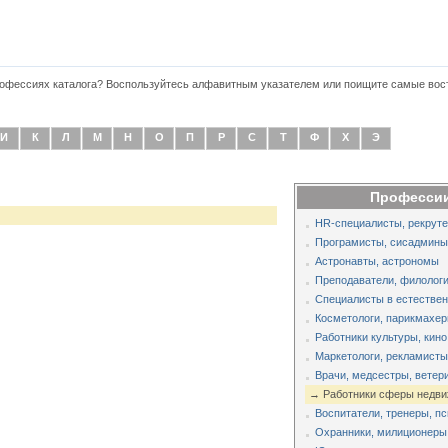
профессиях каталога? Воспользуйтесь алфавитным указателем или поищите самые во
И
К
Л
М
Н
О
П
Р
С
Т
Ф
Х
Э
Профессии
HR-специалисты, рекруте
Програмисты, сисадмины,
Астронавты, астрономы
Преподаватели, филологи
Специалисты в естестве
Косметологи, парикмахер
Работники культуры, кино
Маркетологи, рекламисты
Врачи, медсестры, ветер
→ Работники сферы недви
Воспитатели, тренеры, п
Охранники, милиционеры