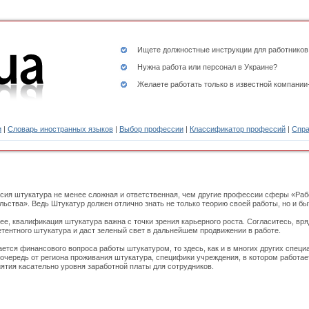
Ищете
должностные инструкции
для работников
Нужна работа или персонал в Украине?
Желаете работать только в известной компании
и
|
Словарь иностранных языков
|
Выбор профессии
|
Классификатор профессий
|
Спра
ия штукатура не менее сложная и ответственная, чем другие профессии сферы «Ра
льства». Ведь Штукатур должен отлично знать не только теорию своей работы, но и б
ее, квалификация штукатура важна с точки зрения карьерного роста. Согласитесь, вря
тентного штукатура и даст зеленый свет в дальнейшем продвижении в работе.
ается финансового вопроса работы штукатуром, то здесь, как и в многих других специ
очередь от региона проживания штукатура, специфики учреждения, в котором работае
ятия касательно уровня заработной платы для сотрудников.