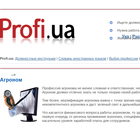
Ищете
должно
Нужна работа
Укр
Рус
|
Желаете рабо
Profi.ua:
Должностные инструкции
|
Словарь иностранных языков
|
Выбор профессии
-->
Агроном
Профессия агронома не менее сложная и ответственная, че
Агроном должен отлично знать не только теорию своей рабо
Тем более, квалификация агронома важна с точки зрения кар
некомпетентного агронома и даст зеленый свет в дальнейш
Что касается финансового вопроса работы агрономом, то зде
первую очередь от региона проживания агронома, специфики
касательно уровня заработной платы для сотрудников.