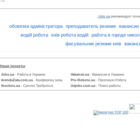
-->
Jobs.ua
рекомендует посм
обовязки адміністратора
преподаватель резюме
вакансии
водій робота
київ робота водій
работа в городе нико
фасувальник резюме київ
ваканс
Наши проекты
:
Jobs.ua
- Работа в Украине
Vakansii.ua
- Вакансии в Украине
ArendaZala.com.ua
- Конференц залы
Pro-Robotu.ua
- Пропоную Роботу
Srochno.ua
- Срочно Требуются
Uajobs.com.ua
- Поиск работы