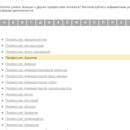
Хотите узнать больше о других профессиях каталога? Воспользуйтесь алфавитным 
сферам деятельности:
А
Б
В
Г
Д
И
К
Л
М
Н
О
П
Р
С
Профессия: Авиадиспетчер
Профессия: Автомеханик
Профессия: Агент рекламный
Профессия: Агроном
Профессия: Адвокат
Профессия: Административный директор
Профессия: Администратор базы данных
Профессия: Администратор сайта
Профессия: Администратор салона красоты
Профессия: Актер
Профессия: Актуарий
Профессия: Акушер
Профессия: Аналитик
Профессия: Андеррайтер
Профессия: Аниматор