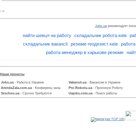
-->
Jobs.ua
рекомендует посм
найти шевц¤ на работу
складальник робота київ
ра
складальник вакансії
резюме геодезист київ
работа
работа менеджер в харькове резюме
найт
Наши проекты
:
Jobs.ua
- Работа в Украине
Vakansii.ua
- Вакансии в Украине
ArendaZala.com.ua
- Конференц залы
Pro-Robotu.ua
- Пропоную Роботу
Srochno.ua
- Срочно Требуются
Uajobs.com.ua
- Поиск работы