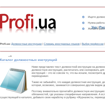
Ищете
должно
Нужна работа
Укр
Рус
|
Желаете рабо
Profi.ua:
Должностные инструкции
|
Словарь иностранных языков
|
Выбор профессии
-->
Каталог должностных инструкций
Ниже представлен текст должностной инструкции на должно
должностную инструкцию, распечатать или скопировать для
инструкция – это не совсем то, что вы искали, посмотрите
переводчики».
Также не забывайте, что каждая должностная инструкция, д
которая, возможно, занимается совершенно другим видом д
Поэтому внимательно прочитайте должностную инструкцию
обязанностей, где указаны специфичные направления. А есл
существующей в каталоге, добавьте свою наработку в рубрику «Журналисты, переводч