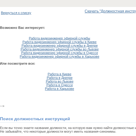
Скачать "Должностная инстру
Вернуться к списку
Возможно Вас интересует:
Работа видеоинженер эфирной службы
Работа видеоинженер эфирной службы в Киеве
Работа видеоинженер эфирной службы в Днепре
Работа видеоинженер эфирной службы во Львове
Работа видеоинженер эфирной службы в Одессе
Работа видеоинженер эфирной службы в Харькове
Или посмотрите все:
Работа в Киеве
Работа в Днепре
Работа во Львове
Работа в Одессе
Работа в Харькове
-->
Поиск должностных инструкций
Если вы точно знаете название должности, на которую вам нужно найти должностные
Не забывайте, что некоторые должности могут иметь названия-синонимы.