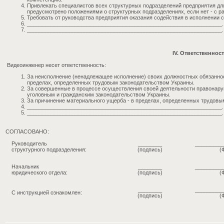
Привлекать специалистов всех структурных подразделений предприятия для
предусмотрено положениями о структурных подразделениях, если нет - с р
Требовать от руководства предприятия оказания содействия в исполнении 
_________________________________________________________________.
_________________________________________________________________.
IV. Ответственнос
Видеоинженер несет ответственность:
За неисполнение (ненадлежащее исполнение) своих должностных обязанно
пределах, определенных трудовым законодательством Украины.
За совершенные в процессе осуществления своей деятельности правонару
уголовным и гражданским законодательством Украины.
За причинение материального ущерба - в пределах, определенных трудовы
_________________________________________________________________.
_________________________________________________________________.
СОГЛАСОВАНО:
Руководитель
________
_________
структурного подразделения:
(подпись)
(
Начальник
________
_________
юридического отдела:
(подпись)
(
________
_________
С инструкцией ознакомлен:
(подпись)
(