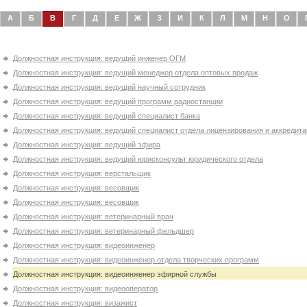
А
Б
В
Г
Д
Е
Ж
З
И
К
Л
М
Н
О
Должностная инструкция: ведущий инженер ОГМ
Должностная инструкция: ведущий менеджер отдела оптовых продаж
Должностная инструкция: ведущий научный сотрудник
Должностная инструкция: ведущий программ радиостанции
Должностная инструкция: ведущий специалист банка
Должностная инструкция: ведущий специалист отдела лицензирования и аккредит
Должностная инструкция: ведущий эфира
Должностная инструкция: ведущий юрисконсульт юридического отдела
Должностная инструкция: верстальщик
Должностная инструкция: весовщик
Должностная инструкция: весовщик
Должностная инструкция: ветеринарный врач
Должностная инструкция: ветеринарный фельдшер
Должностная инструкция: видеоинженер
Должностная инструкция: видеоинженер отдела творческих программ
Должностная инструкция: видеоинженер эфирной службы
Должностная инструкция: видеооператор
Должностная инструкция: визажист