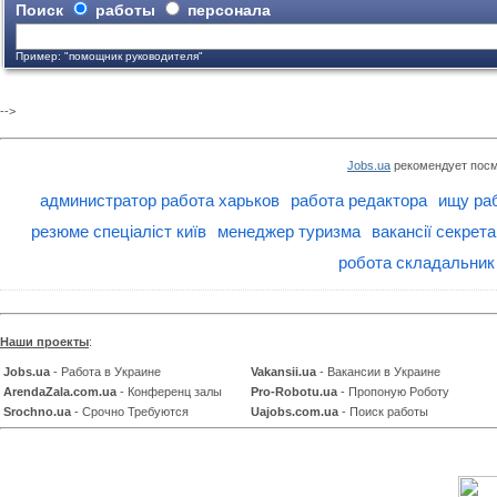
Поиск
работы
персонала
Пример: "помощник руководителя"
-->
Jobs.ua
рекомендует посм
администратор работа харьков
работа редактора
ищу ра
резюме спеціаліст київ
менеджер туризма
вакансії секрета
робота складальник 
Наши проекты
:
Jobs.ua
- Работа в Украине
Vakansii.ua
- Вакансии в Украине
ArendaZala.com.ua
- Конференц залы
Pro-Robotu.ua
- Пропоную Роботу
Srochno.ua
- Срочно Требуются
Uajobs.com.ua
- Поиск работы