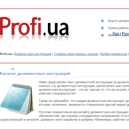
Ищете
должно
Нужна работа
Укр
Рус
|
Желаете рабо
Profi.ua:
Должностные инструкции
|
Словарь иностранных языков
|
Выбор профессии
-->
Каталог должностных инструкций
Ниже представлен текст должностной инструкции на должно
скачать эту должностную инструкцию, распечатать или ско
должностная инструкция – это не совсем то, что вы искали
рабочие специальности».
Также не забывайте, что каждая должностная инструкция, д
которая, возможно, занимается совершенно другим видом д
Поэтому внимательно прочитайте должностную инструкцию
обязанностей, где указаны специфичные направления. А есл
существующей в каталоге, добавьте свою наработку в рубрику «Инженеры, рабочие сп