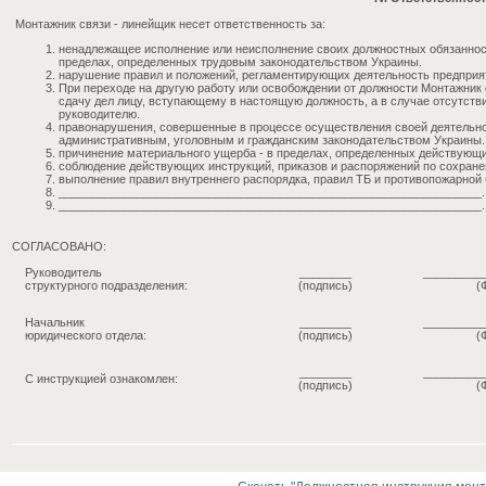
Монтажник связи - линейщик несет ответственность за:
ненадлежащее исполнение или неисполнение своих должностных обязаннос
пределах, определенных трудовым законодательством Украины.
нарушение правил и положений, регламентирующих деятельность предприя
При переходе на другую работу или освобождении от должности Монтажник
сдачу дел лицу, вступающему в настоящую должность, а в случае отсутств
руководителю.
правонарушения, совершенные в процессе осуществления своей деятельно
административным, уголовным и гражданским законодательством Украины.
причинение материального ущерба - в пределах, определенных действующ
соблюдение действующих инструкций, приказов и распоряжений по сохран
выполнение правил внутреннего распорядка, правил ТБ и противопожарной 
_________________________________________________________________.
_________________________________________________________________.
СОГЛАСОВАНО:
Руководитель
________
_________
структурного подразделения:
(подпись)
(
Начальник
________
_________
юридического отдела:
(подпись)
(
________
_________
С инструкцией ознакомлен:
(подпись)
(