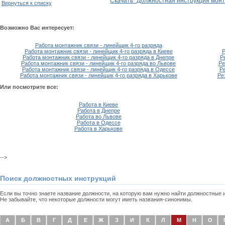
Скачать "Должностная инструкция монтаж
Вернуться к списку
Возможно Вас интересует:
Работа монтажник связи - линейщик 4-го разряда
Работа монтажник связи - линейщик 4-го разряда в Киеве
Р
Работа монтажник связи - линейщик 4-го разряда в Днепре
Р
Работа монтажник связи - линейщик 4-го разряда во Львове
Ре
Работа монтажник связи - линейщик 4-го разряда в Одессе
Р
Работа монтажник связи - линейщик 4-го разряда в Харькове
Ре
Или посмотрите все:
Работа в Киеве
Работа в Днепре
Работа во Львове
Работа в Одессе
Работа в Харькове
-->
Поиск должностных инструкций
Если вы точно знаете название должности, на которую вам нужно найти должностные
Не забывайте, что некоторые должности могут иметь названия-синонимы.
А
Б
В
Г
Д
Е
Ж
З
И
К
Л
М
Н
О