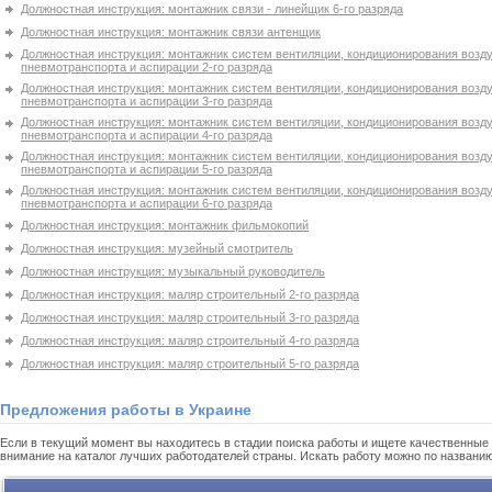
Должностная инструкция: монтажник связи - линейщик 6-го разряда
Должностная инструкция: монтажник связи антенщик
Должностная инструкция: монтажник систем вентиляции, кондиционирования возду
пневмотранспорта и аспирации 2-го разряда
Должностная инструкция: монтажник систем вентиляции, кондиционирования возду
пневмотранспорта и аспирации 3-го разряда
Должностная инструкция: монтажник систем вентиляции, кондиционирования возду
пневмотранспорта и аспирации 4-го разряда
Должностная инструкция: монтажник систем вентиляции, кондиционирования возду
пневмотранспорта и аспирации 5-го разряда
Должностная инструкция: монтажник систем вентиляции, кондиционирования возду
пневмотранспорта и аспирации 6-го разряда
Должностная инструкция: монтажник фильмокопий
Должностная инструкция: музейный смотритель
Должностная инструкция: музыкальный руководитель
Должностная инструкция: маляр строительный 2-го разряда
Должностная инструкция: маляр строительный 3-го разряда
Должностная инструкция: маляр строительный 4-го разряда
Должностная инструкция: маляр строительный 5-го разряда
Предложения работы в Украине
Если в текущий момент вы находитесь в стадии поиска работы и ищете качественные 
внимание на каталог лучших работодателей страны. Искать работу можно по названи