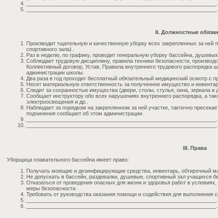
_________________________________________________________________.
_________________________________________________________________.
II. Должностные обяза
Производит тщательную и качественную уборку всех закрепленных за ней п
спортивного зала)..
Раз в неделю, по графику, проводит генеральную уборку бассейна, душевых,
Cоблюдает трудовую дисциплину, правила техники безопасности, производс
Коллективный договор, Устав, Правила внутреннего трудового распорядка 
администрации школы.
Два раза в год проходит бесплатный обязательный медицинский осмотр с п
Несет материальную ответственность за полученное имущество и инвентар
Следит за сохранностью имущества (двери, столы, стулья, окна, зеркала и д
Сообщает инструктору обо всех нарушениях внутреннего распорядка, а так
электроосвещения и др..
Наблюдает за порядком на закрепленном за ней участке, тактично пресека
подчинения сообщает об этом администрации.
_________________________________________________________________.
_________________________________________________________________.
III. Права
Уборщица плавательного бассейна имеет право:
Получать моющие и дезинфицирующие средства, инвентарь, обтирочный ма
Не допускать в бассейн, раздевалки, душевые, спортивный зал учащихся б
Отказаться от проведения опасных для жизни и здоровья работ в условиях,
меры безопасности.
Требовать от руководства оказания помощи и содействия для выполнения 
_________________________________________________________________.
_________________________________________________________________.