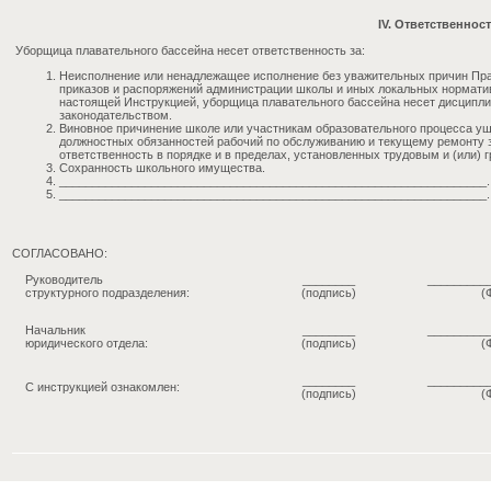
IV. Ответственнос
Уборщица плавательного бассейна нeceт ответственность за:
Неисполнение или ненадлежащее исполнение без уважительных причин Пра
приказов и распоряжений администрации школы и иных локальных нормати
настоящей Инструкцией, уборщица плавательного бассейна несет дисципли
законодательством.
Виновное причинение школе или участникам образовательного процесса ущ
должностных обязанностей рабочий по обслуживанию и текущему ремонту 
ответственность в порядке и в пределах, установленных трудовым и (или) 
Сохранность школьного имущества.
_________________________________________________________________.
_________________________________________________________________.
СОГЛАСОВАНО:
Руководитель
________
_________
структурного подразделения:
(подпись)
(
Начальник
________
_________
юридического отдела:
(подпись)
(
________
_________
С инструкцией ознакомлен:
(подпись)
(