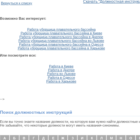
Скачать "Должностная инструкц
Вернуться к списку
Возможно Вас интересует:
Работа уборщица плавательного бассейна
Работа уборщица плавательного бассейна в Киеве
Работа уборщица плавательного бассейна в Днепре
Работа уборщица плавательного бассейна во Львове
Работа уборщица плавательного бассейна в Одессе
Работа уборщица плавательного бассейна в Харькове
Или посмотрите все:
Работа в Киеве
Работа в Днепре
Работа во Львове
Работа в Одессе
Работа в Харькове
-->
Поиск должностных инструкций
Если вы точно знаете название должности, на которую вам нужно найти должностные
Не забывайте, что некоторые должности могут иметь названия-синонимы.
А
Б
В
Г
Д
Е
Ж
З
И
К
Л
М
Н
О