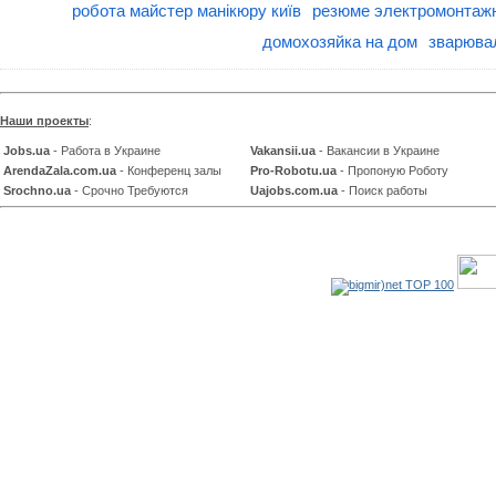
робота майстер манікюру київ
резюме электромонтаж
домохозяйка на дом
зварюва
Наши проекты
:
Jobs.ua
- Работа в Украине
Vakansii.ua
- Вакансии в Украине
ArendaZala.com.ua
- Конференц залы
Pro-Robotu.ua
- Пропоную Роботу
Srochno.ua
- Срочно Требуются
Uajobs.com.ua
- Поиск работы