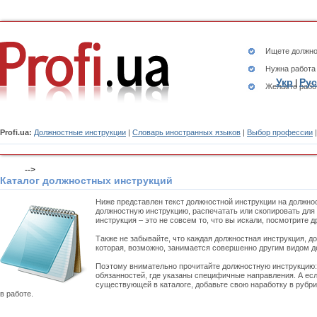
Ищете
должно
Нужна работа
Укр
Рус
|
Желаете рабо
Profi.ua:
Должностные инструкции
|
Словарь иностранных языков
|
Выбор профессии
-->
Каталог должностных инструкций
Ниже представлен текст должностной инструкции на должно
должностную инструкцию, распечатать или скопировать для
инструкция – это не совсем то, что вы искали, посмотрите 
Также не забывайте, что каждая должностная инструкция, д
которая, возможно, занимается совершенно другим видом д
Поэтому внимательно прочитайте должностную инструкцию
обязанностей, где указаны специфичные направления. А есл
существующей в каталоге, добавьте свою наработку в рубр
в работе.