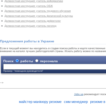
Должностная инструкция: учитель информатики
Должностная инструкция: учитель ОБЖ
Должностная инструкция: учитель трудового обучения
Должностная инструкция: учитель физической культуры
Должностная инструкция: учитель-дефектолог
Должностная инструкция: учитель-логопед
Предложения работы в Украине
Если в текущий момент вы находитесь в стадии поиска работы и ищете качественные 
внимание на каталог лучших работодателей страны. Искать работу можно по названи
Поиск
работы
персонала
Пример: "помощник руководителя"
-->
Jobs.ua
рекомендует посм
майстер манікюру резюме
смм менеджер
резюме в