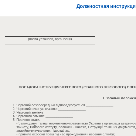
Должностная инструкци
(назва установи, організації)
ПОСАДОВА ІНСТРУКЦІЯ ЧЕРГОВОГО (СТАРШОГО ЧЕРГОВОГО) ОПЕ
I. Загальні положе
Черговий безпосередньо підпорядковується _______________.
Черговий виконує вказівки _______________.
Черговий заміняє _______________.
Чергового заміняє _______________.
Повинен знати:
- Законодавчі та інші нормативно-правові акти України з організації аварійн
захисту, Бойового статуту, положень, наказів, інструкцій та інших документ
аварійно-рятувальних підрозділах;
- правила охорони праці під час проходження і несення служби;