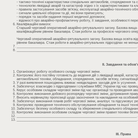
- тактико-технічні характеристики спеціальних автомобілів, спорядження та 
- технологію ліквідації аварій та катастроф згідно з їх характеристиками та к
- правила застосування засобів зв’язку, експлуатації аварійно-технічного об
- сигнали цивільної оборони та дії, які вони приписують;
- порядок та засоби надання першої медичної допомоги;
- відомості про аварійно-профілактичну роботу, її завдання, особливості пере
Кваліфікаційні вимоги:
Старший черговий оперативний аварійно-рятувального загону. Базова вища о
кваліфікаційним рівнем бакалавра. Стаж роботи за професією чергового опер
Черговий оперативний аварійно-рятувального загону. Базова вища освіта ві
рівнем бакалавра. Стаж роботи в аварійно-рятувальних підрозділах не менше
_________________________________________________________________.
_________________________________________________________________.
II. Завдання та обов'
Організовує роботу особового складу чергової зміни.
Контролює його постійну готовність до ведення дій з ліквідації аварій, катаст
автомобільної техніки, обладнання, спорядження, засобів зв’язку, сигналізації
У разі виявлення пошкоджень вживає невідкладних заходів для їх усунення.
Забезпечує взаємодію з підрозділами і службами МВС України під час прове
Керує особовим складом чергової зміни під час організації та проведення ав
Контролює виконання добового розпорядку чергової зміни, дотримання прав
Вносить керівництву пропозиції щодо заохочення та накладання на особовий
Забезпечує виконання планів робіт чергової зміни, аналізує та підсумовує ре
Контролює проведення технічного обслуговування обладнання та іншої технік
Забезпечує безпеку особового складу та збереження спеціального обладнанн
Контролює виконання особовим складом чергової зміни правил техніки безпеки
_________________________________________________________________.
_________________________________________________________________.
III. Права