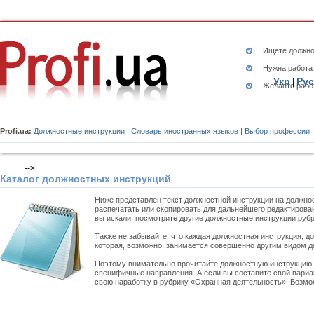
Ищете
должно
Нужна работа
Укр
Рус
|
Желаете рабо
Profi.ua:
Должностные инструкции
|
Словарь иностранных языков
|
Выбор профессии
-->
Каталог должностных инструкций
Ниже представлен текст должностной инструкции на должно
распечатать или скопировать для дальнейшего редактирован
вы искали, посмотрите другие должностные инструкции руб
Также не забывайте, что каждая должностная инструкция, д
которая, возможно, занимается совершенно другим видом д
Поэтому внимательно прочитайте должностную инструкцию
специфичные направления. А если вы составите свой вариа
свою наработку в рубрику «Охранная деятельность». Возмож