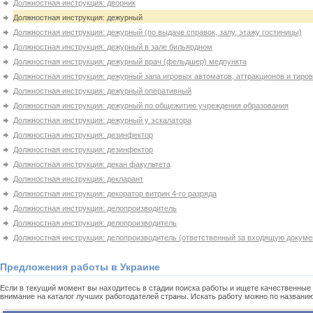
Должностная инструкция: дворник
Должностная инструкция: дежурный
Должностная инструкция: дежурный (по выдаче справок, залу, этажу гостиницы)
Должностная инструкция: дежурный в зале бильярдном
Должностная инструкция: дежурный врач (фельдшер) медпункта
Должностная инструкция: дежурный зала игровых автоматов, аттракционов и тиров
Должностная инструкция: дежурный оперативный
Должностная инструкция: дежурный по общежитию учреждения образования
Должностная инструкция: дежурный у эскалатора
Должностная инструкция: дезинфектор
Должностная инструкция: дезинфектор
Должностная инструкция: декан факультета
Должностная инструкция: декларант
Должностная инструкция: декоратор витрин 4-го разряда
Должностная инструкция: делопроизводитель
Должностная инструкция: делопроизводитель
Должностная инструкция: делопроизводитель (ответственный за входящую докуме
Предложения работы в Украине
Если в текущий момент вы находитесь в стадии поиска работы и ищете качественные 
внимание на каталог лучших работодателей страны. Искать работу можно по названи