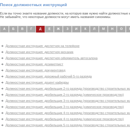
Поиск должностных инструкций
Если вы точно знаете название должности, на которую вам нужно найти должностные
Не забывайте, что некоторые должности могут иметь названия-синонимы.
А
Б
В
Г
Д
Е
Ж
З
И
К
Л
М
Н
О
Должностная инструкция: диспетчер на телефоне
Должностная инструкция: диспетчер-механик
Должностная инструкция: диспетчер-оформитель автосалона
Должностная инструкция: дозиметрист
Должностная инструкция: документовед
Должностная инструкция: дорожный рабочий 5-го разряда
Должностная инструкция: доцент кафедры
Должностная инструкция: дробильщик 2-го разряда (производство строительных м
Должностная инструкция: дробильщик 2-го разряда (химическое производство)
Должностная инструкция: дробильщик 3-го разряда (производство строительных м
Должностная инструкция: дробильщик 3-го разряда (химическое производство)
Должностная инструкция: дробильщик 4-го разряда (производство строительных м
Должностная инструкция: дробильщик 4-го разряда (химическое производство)
Должностная инструкция: дробильщик 5-го разряда (производство строительных м