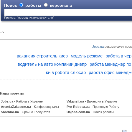
Поиск
работы
персонала
Пример: "помощник руководителя"
-->
Jobs.ua
рекомендует посм
вакансия строитель киев
модель резюме
работа в чер
водитель на авто компании днепр
работа менеджер по
київ робота слюсар
работа офис менедж
Наши проекты
:
Jobs.ua
- Работа в Украине
Vakansii.ua
- Вакансии в Украине
ArendaZala.com.ua
- Конференц залы
Pro-Robotu.ua
- Пропоную Роботу
Srochno.ua
- Срочно Требуются
Uajobs.com.ua
- Поиск работы