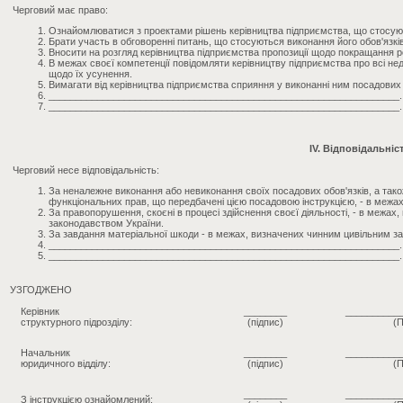
Черговий має право:
Ознайомлюватися з проектами рішень керівництва підприємства, що стосуют
Брати участь в обговоренні питань, що стосуються виконання його обов'язків
Вносити на розгляд керівництва підприємства пропозиції щодо покращання роб
В межах своєї компетенції повідомляти керівництву підприємства про всі недол
щодо їх усунення.
Вимагати від керівництва підприємства сприяння у виконанні ним посадових 
_________________________________________________________________.
_________________________________________________________________.
IV. Відповідальніс
Черговий несе відповідальність:
За неналежне виконання або невиконання своїх посадових обов'язків, а так
функціональних прав, що передбачені цією посадовою інструкцією, - в межа
За правопорушення, скоєні в процесі здійснення своєї діяльності, - в межа
законодавством України.
За завдання матеріальної шкоди - в межах, визначених чинним цивільним з
_________________________________________________________________.
_________________________________________________________________.
УЗГОДЖЕНО
Керівник
________
__________
структурного підрозділу:
(підпис)
(П
Начальник
________
__________
юридичного відділу:
(підпис)
(П
________
__________
З інструкцією ознайомлений: