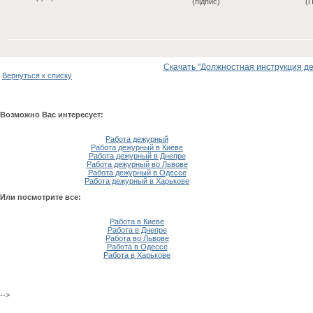
(підпис)
(П
Скачать "Должностная инструкция де
Вернуться к списку
Возможно Вас интересует:
Работа дежурный
Работа дежурный в Киеве
Работа дежурный в Днепре
Работа дежурный во Львове
Работа дежурный в Одессе
Работа дежурный в Харькове
Или посмотрите все:
Работа в Киеве
Работа в Днепре
Работа во Львове
Работа в Одессе
Работа в Харькове
-->