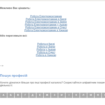
Можливо Вас цікавить:
Робота Електромонтажник
Робота Електромонтажник в Києві
Робота Електромонтажник в Дніпрі
Робота Електромонтажник у Львові
Робота Електромонтажник в Одесі
Робота Електромонтажник в Харкові
Або перегляньте всі:
Робота в Києві
Робота в Дніпрі
Робота у Львові
Робота в Одесі
Робота в Харкові
-->
Пошук професій
Хочете дізнатися більше про інші професії каталога? Скористайтеся алфавітним покаж
діяльності:
А
Б
В
Г
Д
Е
Ж
З
И
І
К
Л
М
Н