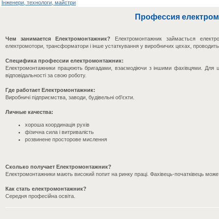
Інженери, технологи, майстри
Профессия електром
Чем занимается Електромонтажник?
Електромонтажник займається електро
електромотори, трансформатори і інше устаткування у виробничих цехах, проводить по
Специфика профессии електромонтажник:
Електромонтажники працюють бригадами, взаємодіючи з іншими фахівцями. Для ць
відповідальності за свою роботу.
Где работает Електромонтажник:
Виробничі підприємства, заводи, будівельні об'єкти.
Личные качества:
хороша координація рухів
фізична сила і витривалість
розвинене просторове мислення
Сколько получает Електромонтажник?
Електромонтажники мають високий попит на ринку праці. Фахівець-початківець може 
Как стать електромонтажник?
Середня професійна освіта.