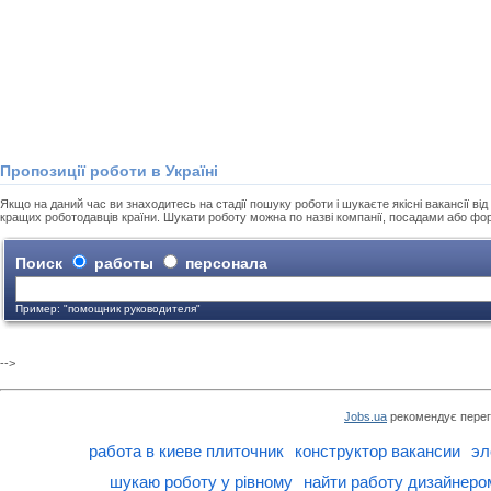
Пропозиції роботи в Україні
Якщо на даний час ви знаходитесь на стадії пошуку роботи і шукаєте якісні вакансії від 
кращих роботодавців країни. Шукати роботу можна по назві компанії, посадами або фо
Поиск
работы
персонала
Пример: "помощник руководителя"
-->
Jobs.ua
рекомендує перег
работа в киеве плиточник
конструктор вакансии
эл
шукаю роботу у рівному
найти работу дизайнеро