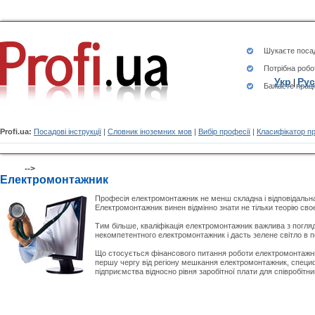
Шукаєте
посад
Потрібна робо
Укр
Рус
|
Бажаєте працю
Profi.ua:
Посадові інструкції
|
Словник іноземних мов
|
Вибір професії
|
Класифікатор п
-->
Електромонтажник
Професія електромонтажник не менш складна і відповідальна,
Електромонтажник винен відмінно знати не тільки теорію своє
Тим більше, кваліфікація електромонтажник важлива з погляд
некомпетентного електромонтажник і дасть зелене світло в 
Що стосується фінансового питання роботи електромонтажник,
першу чергу від регіону мешкання електромонтажник, специф
підприємства відносно рівня заробітної плати для співробітник