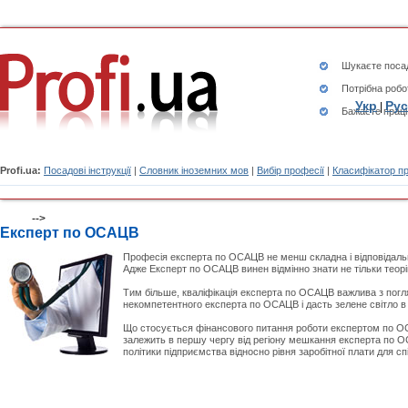
Шукаєте
посад
Потрібна робо
Укр
Рус
|
Бажаєте працю
Profi.ua:
Посадові інструкції
|
Словник іноземних мов
|
Вибір професії
|
Класифікатор п
-->
Експерт по ОСАЦВ
Професія експерта по ОСАЦВ не менш складна і відповідальна
Адже Експерт по ОСАЦВ винен відмінно знати не тільки теорі
Тим більше, кваліфікація експерта по ОСАЦВ важлива з погл
некомпетентного експерта по ОСАЦВ і дасть зелене світло в
Що стосується фінансового питання роботи експертом по ОСАЦ
залежить в першу чергу від регіону мешкання експерта по О
політики підприємства відносно рівня заробітної плати для спі