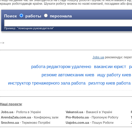
Якщо на даний час ви знаходитесь на стадії пошуку роботи і шукаєте якісні вакансії від 
кращих роботодавців країни. Шукати роботу можна по назві компанії, посадами або фо
Поиск
работы
персонала
Пример: "помощник руководителя"
-->
Jobs.ua
рекомендує перег
работа редактором удаленно
вакансии юрист
р
резюме автомеханик киев
ищу работу киев
инструктор тренажерного зала работа
риэлтор киев работа
Наші проекти
:
Jobs.ua
- Робота в Україні
Vakansii.ua
- Вакансії в Україні
ArendaZala.com.ua
- Конференц зали
Pro-Robotu.ua
- Пропоную Роботу
Srochno.ua
- Терміново Потрібні
Uajobs.com.ua
- Пошук Роботи