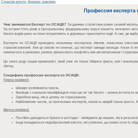
Страхові агенти, брокери, маклери
Профессия експерта
Чем занимается Експерт по ОСАЦВ?
За даними статистики кожен сьомий житель к
За останні п'ять років в Центральному федеральному окрузі кількість легкового ав
багато водіїв рано чи пізно потрапляють в дорожньо-транспортні події. А там, де ві
Експерти по ОСАЦВ проводять незалежну експертизу збитків, понесених клієнтам
страхові компанії. Але це зовсім не означає, що експерт завжди захищає тільки їх 
неминучого в ринкових умовах фінансового конфлікту між автовласником і страхово
Це свого роду сищик-криміналіст, який уміє не тільки збирати факти, але і аналізув
збитку.
Специфика профессии експерта по ОСАЦВ:
Плюси професії:
Швидко розвиваюча галузь,
Фахівців з хорошою кваліфікацією поки що не так багато – можна встигнути з
Заробітки вищі, ніж в цілому по страхуванню,
Найближчим часом, за прогнозами експертів, кількість аварій тільки зросте.
Мінуси професії:
Постійно доводиться бувати в роз'їздах – виїжджати до машин, які в результат
Іноді попадаються недоброзичливі клієнти, які упевнені, що кожен хоче їх об