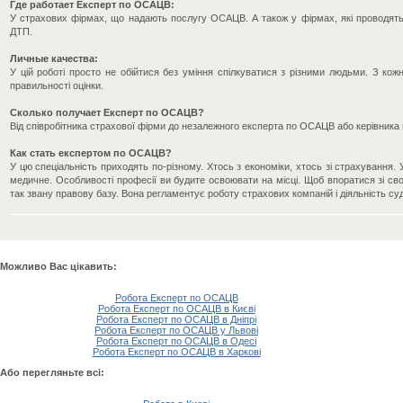
Где работает Експерт по ОСАЦВ:
У страхових фірмах, що надають послугу ОСАЦВ. А також у фірмах, які проводять 
ДТП.
Личные качества:
У цій роботі просто не обійтися без уміння спілкуватися з різними людьми. З кож
правильності оцінки.
Сколько получает Експерт по ОСАЦВ?
Від співробітника страхової фірми до незалежного експерта по ОСАЦВ або керівника
Как стать експертом по ОСАЦВ?
У цю спеціальність приходять по-різному. Хтось з економіки, хтось зі страхування
медичне. Особливості професії ви будите освоювати на місці. Щоб впоратися зі с
так звану правову базу. Вона регламентує роботу страхових компаній і діяльність су
Можливо Вас цікавить:
Робота Експерт по ОСАЦВ
Робота Експерт по ОСАЦВ в Києві
Робота Експерт по ОСАЦВ в Дніпрі
Робота Експерт по ОСАЦВ у Львові
Робота Експерт по ОСАЦВ в Одесі
Робота Експерт по ОСАЦВ в Харкові
Або перегляньте всі: