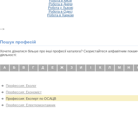
Робота в Києві
Робота в Дніпрі
Робота у Львові
Робота в Одесі
Робота в Харкові
-->
Пошук професій
Хочете дізнатися більше про інші професії каталога? Скористайтеся алфавітним покаж
діяльності:
А
Б
В
Г
Д
Е
Ж
З
И
І
К
Л
М
Н
Профессия: Еколог
Профессия: Економіст
Профессия: Експерт по ОСАЦВ
Профессия: Електромонтажник