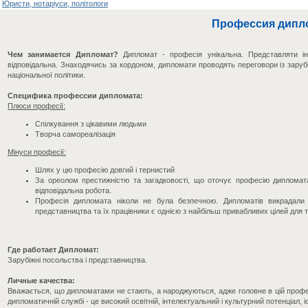
Юристи, нотаріуси, політологи
Профессия дипл
Чем занимается Дипломат?
Дипломат - професія унікальна. Представляти інт
відповідальна. Знаходячись за кордоном, дипломати проводять переговори із заруб
національної політики.
Специфика профессии дипломата:
Плюси професії:
Спілкування з цікавими людьми
Творча самореалізація
Мінуси професії:
Шлях у цю професію довгий і тернистий
За ореолом престижністю та загадковості, що оточує професію дипломата,
відповідальна робота.
Професія дипломата ніколи не була безпечною. Дипломатів викрадали 
представництва та їх працівники є однією з найбільш привабливих цілей для т
Где работает Дипломат:
Зарубіжні посольства і представництва.
Личные качества:
Вважається, що дипломатами не стають, а народжуються, адже головне в цій професі
дипломатичній службі - це високий освітній, інтелектуальний і культурний потенціал,