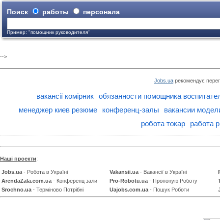
Поиск
работы
персонала
Пример: "помощник руководителя"
-->
Jobs.ua
рекомендує перег
вакансії комірник
обязанности помощника воспитател
менеджер киев резюме
конференц-залы
вакансии модел
робота токар
работа 
Наші проекти
:
Jobs.ua
- Робота в Україні
Vakansii.ua
- Вакансії в Україні
ArendaZala.com.ua
- Конференц зали
Pro-Robotu.ua
- Пропоную Роботу
Srochno.ua
- Терміново Потрібні
Uajobs.com.ua
- Пошук Роботи