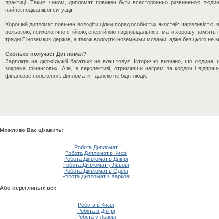
практиці. Таким чином, дипломат повинен бути всесторонньо розвиненою людино
найнесподіванішої ситуації.
Хороший дипломат повинен володіти цілим поряд особистих якостей: чарівливістю, 
вольовою, психологічно стійкою, енергійною і відповідальною; мати хорошу пам'ять і 
традиції іноземних держав, а також володіти іноземними мовами, адже без цього не 
Сколько получает Дипломат?
Зарплата на держслужбі багатьох не влаштовує. Історично визнано, що людина, 
зокрема фінансових. Але, в перспективі, отримавши напрям за кордон і відпрац
фінансове положення. Дипломати - далеко не бідні люди.
Можливо Вас цікавить:
Робота Дипломат
Робота Дипломат в Києві
Робота Дипломат в Дніпрі
Робота Дипломат у Львові
Робота Дипломат в Одесі
Робота Дипломат в Харкові
Або перегляньте всі:
Робота в Києві
Робота в Дніпрі
Робота у Львові