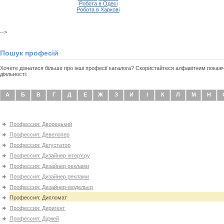
Робота в Одесі
Робота в Харкові
-->
Пошук професій
Хочете дізнатися більше про інші професії каталога? Скористайтеся алфавітним покаж
діяльності:
А
Б
В
Г
Д
Е
Ж
З
И
І
К
Л
М
Н
Профессия: Дворецький
Профессия: Девелопер
Профессия: Дегустатор
Профессия: Дизайнер інтер'єру
Профессия: Дизайнер реклами
Профессия: Дизайнер реклами
Профессия: Дизайнер-модельєр
Профессия: Дипломат
Профессия: Диригент
Профессия: Діджей