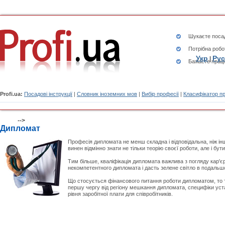
Шукаєте
посад
Потрібна робо
Укр
Рус
|
Бажаєте працю
Profi.ua:
Посадові інструкції
|
Словник іноземних мов
|
Вибір професії
|
Класифікатор п
-->
Дипломат
Професія дипломата не менш складна і відповідальна, ніж ін
винен відмінно знати не тільки теорію своєї роботи, але і бу
Тим більше, кваліфікація дипломата важлива з погляду кар'є
некомпетентного дипломата і дасть зелене світло в подальшо
Що стосується фінансового питання роботи дипломатом, то ту
першу чергу від регіону мешкання дипломата, специфіки уста
рівня заробітної плати для співробітників.