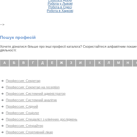
Робота у Львові
Робота в Одесі
Робота в Харкові
-->
Пошук професій
Хочете дізнатися більше про інші професії каталога? Скористайтеся алфавітним покаж
діяльності:
А
Б
В
Г
Д
Е
Ж
З
И
І
К
Л
М
Н
Профессия: Секретар
Профессия: Секретар на reception
Профессия: Системний адміністратор
Профессия: Системний аналітик
Профессия: Слідчий
Профессия: Соціолог
Профессия: Спеціаліст з клінічних досліджень
Профессия: Спічрайтер
Профессия: Спортивний лікар