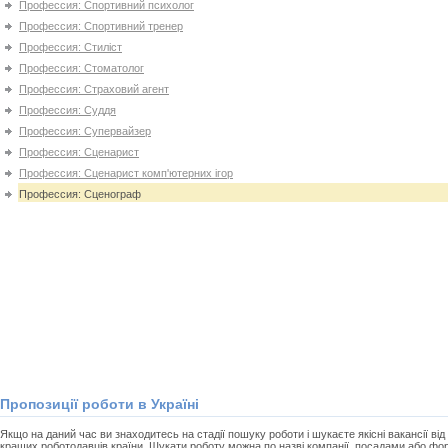
Профессия: Спортивний психолог
Профессия: Спортивний тренер
Профессия: Стиліст
Профессия: Стоматолог
Профессия: Страховий агент
Профессия: Суддя
Профессия: Супервайзер
Профессия: Сценарист
Профессия: Сценарист комп'ютерних ігор
Профессия: Сценограф
Пропозиції роботи в Україні
Якщо на даний час ви знаходитесь на стадії пошуку роботи і шукаєте якісні вакансії від 
кращих роботодавців країни. Шукати роботу можна по назві компанії, посадами або фо