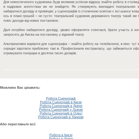
Для новоспеченого художника буде великим успіхом відразу знайти роботу в столиці 
в кадрових агентствах ви не знайдете. Як ствержують викладачі театральних в
набиратися досвіду в провінцію: у сценографів із столичною освітою є всі шанси влаш
ось в плані грошей – не густо: театральний художник державного театру такий же б
плюс доходи від нових постановок.
Далі потрібно набиратися досвіду, цікаво оформляти спектаклі, брати участь в к
запросять до Києва на постановку у відомий театр
Альтернативні варіанти для сценографа – знайти роботу на телебаченні, в кіно: тут 
середні зарплати приблизно такі ж. Професіонали екстракласу, що займаються офор
отримувати гонорари в десятки тисяч доларів.
Можливо Вас цікавить:
Робота Сценограф
Робота Сценограф в Києві
Робота Сценограф в Дніпрі
Робота Сценограф у Львові
Робота Сценограф в Одесі
Робота Сценограф в Харкові
Або перегляньте всі:
Робота в Києві
Робота в Дніпрі