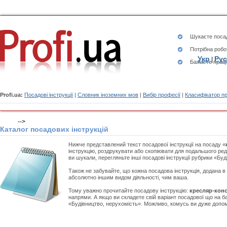
Шукаєте
посад
Потрібна робо
Укр
Рус
|
Бажаєте працю
Profi.ua:
Посадові інструкції
|
Словник іноземних мов
|
Вибір професії
|
Класифікатор п
-->
Каталог посадових інструкцій
Нижче представлений текст посадової інструкції на посаду «
інструкцію, роздрукувати або скопіювати для подальшого ред
ви шукали, перегляньте інші посадові інструкції рубрики «Бу
Також не забувайте, що кожна посадова інструкція, додана в
абсолютно іншим видом діяльності, чим ваша.
Тому уважно прочитайте посадову інструкцію:
кресляр-кон
напрями. А якщо ви складете свій варіант посадової що на ба
«Будівництво, нерухомість». Можливо, комусь ви дуже допом