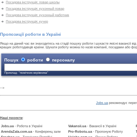
Посадова інструкція: повар школы
Посадова інструкція: кухонный повар
Посадова інструкція: кухонный работник
Посадова інструкція: кучер
Пропозиції роботи в Україні
Якщо на даний час ви знаходитесь на стадії пошуку роботи і шукаєте якісні вакансії від 
кращих роботодавців країни. Шукати роботу можна по назві компанії, посадами або фо
Пошук
роботи
персоналу
Приклад: "помічник керівника"
-->
Jobs.ua
рекомендує перег
Наші проекти
:
Jobs.ua
- Робота в Україні
Vakansii.ua
- Вакансії в Україні
ArendaZala.com.ua
- Конференц зали
Pro-Robotu.ua
- Пропоную Роботу