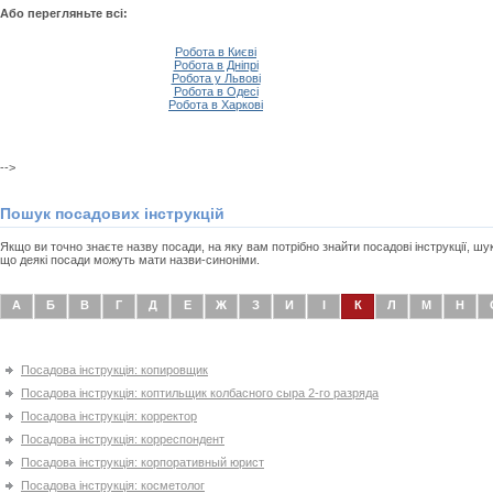
Або перегляньте всі:
Робота в Києві
Робота в Дніпрі
Робота у Львові
Робота в Одесі
Робота в Харкові
-->
Пошук посадових інструкцій
Якщо ви точно знаєте назву посади, на яку вам потрібно знайти посадові інструкції, ш
що деякі посади можуть мати назви-синоніми.
А
Б
В
Г
Д
Е
Ж
З
И
І
К
Л
М
Н
Посадова інструкція: копировщик
Посадова інструкція: коптильщик колбасного сыра 2-го разряда
Посадова інструкція: корректор
Посадова інструкція: корреспондент
Посадова інструкція: корпоративный юрист
Посадова інструкція: косметолог