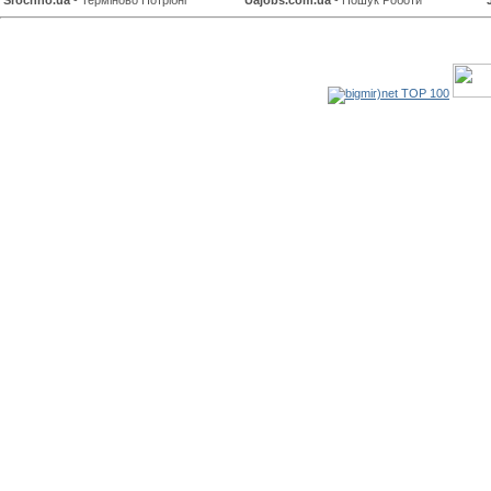
Srochno.ua
- Терміново Потрібні
Uajobs.com.ua
- Пошук Роботи