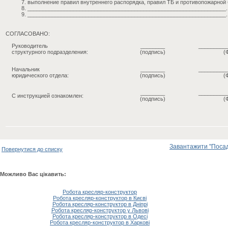
выполнение правил внутреннего распорядка, правил ТБ и противопожарной 
_________________________________________________________________.
_________________________________________________________________.
СОГЛАСОВАНО:
Руководитель
________
_________
структурного подразделения:
(подпись)
(
Начальник
________
_________
юридического отдела:
(подпись)
(
________
_________
С инструкцией ознакомлен:
(подпись)
(
Завантажити "Посадо
Повернутися до списку
Можливо Вас цікавить:
Робота кресляр-конструктор
Робота кресляр-конструктор в Києві
Робота кресляр-конструктор в Дніпрі
Робота кресляр-конструктор у Львові
Робота кресляр-конструктор в Одесі
Робота кресляр-конструктор в Харкові