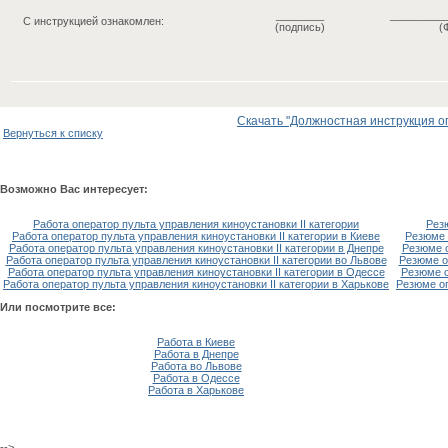
________
_________
С инструкцией ознакомлен:
(подпись)
(
Скачать "Должностная инструкция оп
Вернуться к списку
Возможно Вас интересует:
Работа оператор пульта управления киноустановки IІ категории
Резю
Работа оператор пульта управления киноустановки IІ категории в Киеве
Резюме 
Работа оператор пульта управления киноустановки IІ категории в Днепре
Резюме о
Работа оператор пульта управления киноустановки IІ категории во Львове
Резюме оп
Работа оператор пульта управления киноустановки IІ категории в Одессе
Резюме о
Работа оператор пульта управления киноустановки IІ категории в Харькове
Резюме оп
Или посмотрите все:
Работа в Киеве
Работа в Днепре
Работа во Львове
Работа в Одессе
Работа в Харькове
-->