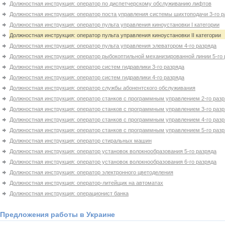
Должностная инструкция: оператор по диспетчерскому обслуживанию лифтов
Должностная инструкция: оператор поста управления системы шихтоподачи 3-го р
Должностная инструкция: оператор пульта управления киноустановки I категории
Должностная инструкция: оператор пульта управления киноустановки IІ категории
Должностная инструкция: оператор пульта управления элеватором 4-го разряда
Должностная инструкция: оператор рыбокоптильной механизированной линии 5-го 
Должностная инструкция: оператор систем гидравлики 3-го разряда
Должностная инструкция: оператор систем гидравлики 4-го разряда
Должностная инструкция: оператор службы абонентского обслуживания
Должностная инструкция: оператор станков с программным управлением 2-го раз
Должностная инструкция: оператор станков с программным управлением 3-го раз
Должностная инструкция: оператор станков с программным управлением 4-го раз
Должностная инструкция: оператор станков с программным управлением 5-го раз
Должностная инструкция: оператор стиральных машин
Должностная инструкция: оператор установок волокнообразования 5-го разряда
Должностная инструкция: оператор установок волокнообразования 6-го разряда
Должностная инструкция: оператор электронного цветоделения
Должностная инструкция: оператор-литейщик на автоматах
Должностная инструкция: операционист банка
Предложения работы в Украине