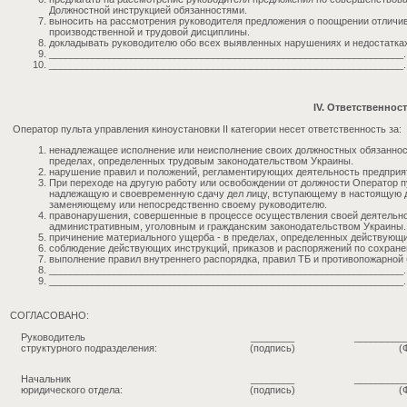
Должностной инструкцией обязанностями.
выносить на рассмотрения руководителя предложения о поощрении отличи
производственной и трудовой дисциплины.
докладывать руководителю обо всех выявленных нарушениях и недостатках
_________________________________________________________________.
_________________________________________________________________.
IV. Ответственнос
Оператор пульта управления киноустановки II категории несет ответственность за:
ненадлежащее исполнение или неисполнение своих должностных обязаннос
пределах, определенных трудовым законодательством Украины.
нарушение правил и положений, регламентирующих деятельность предприя
При переходе на другую работу или освобождении от должности Оператор пу
надлежащую и своевременную сдачу дел лицу, вступающему в настоящую дол
заменяющему или непосредственно своему руководителю.
правонарушения, совершенные в процессе осуществления своей деятельно
административным, уголовным и гражданским законодательством Украины.
причинение материального ущерба - в пределах, определенных действующ
соблюдение действующих инструкций, приказов и распоряжений по сохран
выполнение правил внутреннего распорядка, правил ТБ и противопожарной 
_________________________________________________________________.
_________________________________________________________________.
СОГЛАСОВАНО:
Руководитель
________
_________
структурного подразделения:
(подпись)
(
Начальник
________
_________
юридического отдела:
(подпись)
(