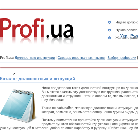
Ищете
должно
Нужна работа
Укр
Рус
|
Желаете рабо
Profi.ua:
Должностные инструкции
|
Словарь иностранных языков
|
Выбор профессии
-->
Каталог должностных инструкций
Ниже представлен текст должностной инструкции на должно
Вы можете скачать эту должностную инструкцию, распечата
должностная инструкция – это не совсем то, что вы искали
шоу-бизнеса».
Также не забывайте, что каждая должностная инструкция, д
которая, возможно, занимается совершенно другим видом д
Поэтому внимательно прочитайте должностную инструкцию
предмет пунктов обязанностей, где указаны специфичные на
уже существующей в каталоге, добавьте свою наработку в рубрику «Работники шоу-би