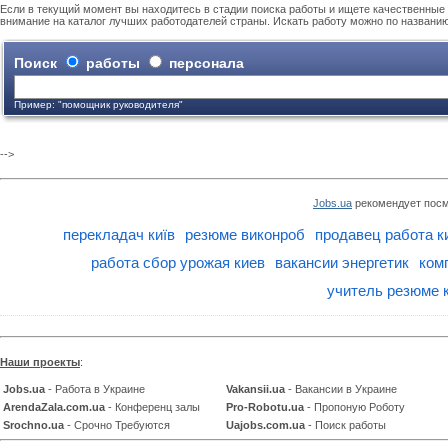
Если в текущий момент вы находитесь в стадии поиска работы и ищете качественные 
внимание на каталог лучших работодателей страны. Искать работу можно по названи
Поиск
работы
персонала
Пример: "помощник руководителя"
-->
Jobs.ua
рекомендует посм
перекладач київ
резюме виконроб
продавец работа к
работа сбор урожая киев
вакансии энергетик
ком
учитель резюме 
Наши проекты
:
Jobs.ua
- Работа в Украине
Vakansii.ua
- Вакансии в Украине
ArendaZala.com.ua
- Конференц залы
Pro-Robotu.ua
- Пропоную Роботу
Srochno.ua
- Срочно Требуются
Uajobs.com.ua
- Поиск работы