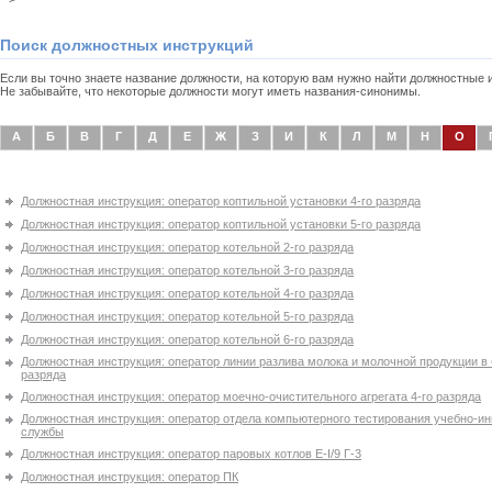
Поиск должностных инструкций
Если вы точно знаете название должности, на которую вам нужно найти должностные
Не забывайте, что некоторые должности могут иметь названия-синонимы.
А
Б
В
Г
Д
Е
Ж
З
И
К
Л
М
Н
О
Должностная инструкция: оператор коптильной установки 4-го разряда
Должностная инструкция: оператор коптильной установки 5-го разряда
Должностная инструкция: оператор котельной 2-го разряда
Должностная инструкция: оператор котельной 3-го разряда
Должностная инструкция: оператор котельной 4-го разряда
Должностная инструкция: оператор котельной 5-го разряда
Должностная инструкция: оператор котельной 6-го разряда
Должностная инструкция: оператор линии разлива молока и молочной продукции в 
разряда
Должностная инструкция: оператор моечно-очистительного агрегата 4-го разряда
Должностная инструкция: оператор отдела компьютерного тестирования учебно-и
службы
Должностная инструкция: оператор паровых котлов E-I/9 Г-3
Должностная инструкция: оператор ПК