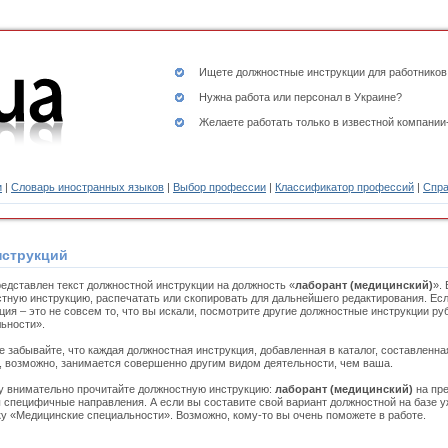
Ищете
должностные инструкции
для работников
Нужна работа или персонал в Украине?
Желаете работать только в известной компании
и
|
Словарь иностранных языков
|
Выбор профессии
|
Классификатор профессий
|
Спра
нструкций
едставлен текст должностной инструкции на должность «
лаборант (медицинский)
».
тную инструкцию, распечатать или скопировать для дальнейшего редактирования. Ес
ция – это не совсем то, что вы искали, посмотрите другие должностные инструкции р
ьности».
е забывайте, что каждая должностная инструкция, добавленная в каталог, составленн
, возможно, занимается совершенно другим видом деятельности, чем ваша.
 внимательно прочитайте должностную инструкцию:
лаборант (медицинский)
на пре
 специфичные направления. А если вы составите свой вариант должностной на базе 
ку «Медицинские специальности». Возможно, кому-то вы очень поможете в работе.