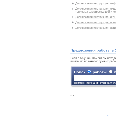
Должностная инструкция: лифт
Должностная инструкция: лицо
тепловых электростанций и к
Должностная инструкция: лич
Должностная инструкция: логи
Должностная инструкция: логи
Предложения работы в 
Если в текущий момент вы находи
внимание на каталог лучших рабо
Поиск
работы
п
Пример: "помощник руководител
-->