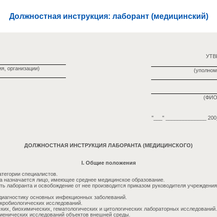
Должностная инструкция: лаборант (медицинский)
УТ
я, организации)
(уполном
(ФИО
"___" ______________ 200_
ДОЛЖНОСТНАЯ ИНСТРУКЦИЯ ЛАБОРАНТА (МЕДИЦИНСКОГО)
I. Общие положения
атегории специалистов.
а назначается лицо, имеющее среднее медицинское образование.
ть лаборанта и освобождение от нее производится приказом руководителя учреждения
диагностику основных инфекционных заболеваний.
кробиологических исследований.
ких, биохимических, гематологических и цитологических лабораторных исследований.
гиенических исследований объектов внешней среды.