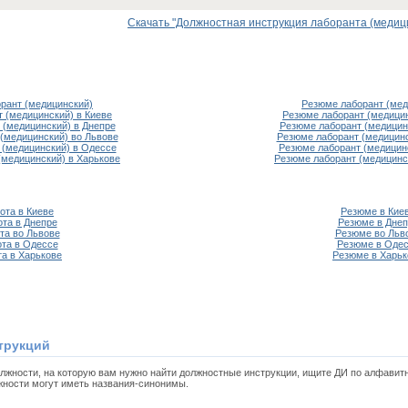
Скачать "Должностная инструкция лаборанта (медицинс
орант (медицинский)
Резюме лаборант (мед
т (медицинский) в Киеве
Резюме лаборант (медицин
 (медицинский) в Днепре
Резюме лаборант (медицин
 (медицинский) во Львове
Резюме лаборант (медицинс
 (медицинский) в Одессе
Резюме лаборант (медицин
(медицинский) в Харькове
Резюме лаборант (медицинс
ота в Киеве
Резюме в Кие
ота в Днепре
Резюме в Днеп
та во Львове
Резюме во Льв
та в Одессе
Резюме в Оде
та в Харькове
Резюме в Харьк
трукций
олжности, на которую вам нужно найти должностные инструкции, ищите ДИ по алфавит
жности могут иметь названия-синонимы.