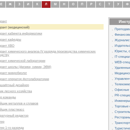
Е
Ж
З
И
К
Л
М
Н
О
П
Р
С
Т
У
Ф
Инст
орант
орант (медицинский)
Преподава
орант кабинета информатики
Финансов
орант кафедры
Журналис
орант ХВО
Издательс
Юристы, 
рант химического анализа IV разряда производства химических
одству
IT-специа
орант химической лаборатории
WEB-спец
орант школы (физики, химии, ЭВМ)
Удаленные
орант-микробиолог
Медицинс
Управленч
орант-оператор фотолаборатории
Телекомм
ндшафтный дизайнер
Офисные 
ик лесного хозяйства
PR-специа
ер команды
Инженеры,
ейщик металлов и сплавов
Торговые 
ейщик пластмасс
Строитель
ературный редактор
Рестораны
тер
Транспорт
ер 1-го разряда
Туристиче