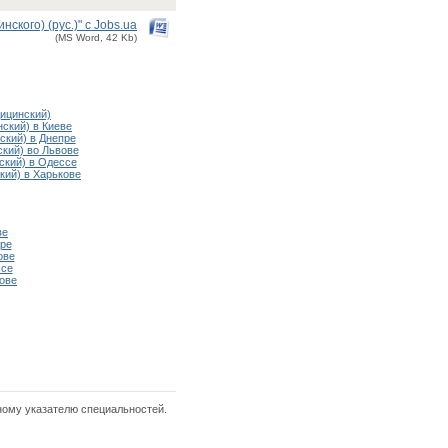
кого) (рус.)" с Jobs.ua
(MS Word, 42 Kb)
ицинский)
ский) в Киеве
ский) в Днепре
кий) во Львове
ский) в Одессе
кий) в Харькове
ве
ре
ове
ссе
ове
ному указателю специальностей.