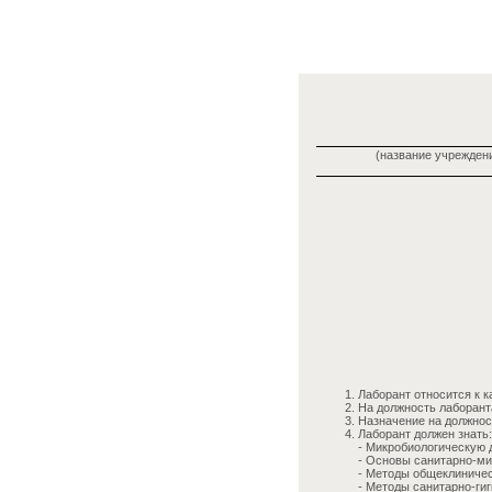
(название учреждени
Лаборант относится к к
На должность лаборант
Назначение на должнос
Лаборант должен знать:
- Микробиологическую 
- Основы санитарно-ми
- Методы общеклиничес
- Методы санитарно-ги