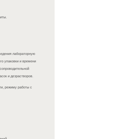
иты.
ведения лабораторную
го упаковки и времени
 сопроводительной
асок и дезрастворов.
ти, режиму работы с
аний.