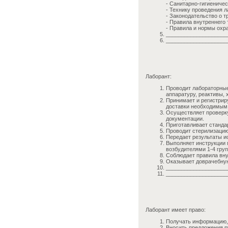
- Санитарно-гигиениче
- Технику проведения 
- Законодательство о т
- Правила внутреннего 
- Правила и нормы охр
____________________
____________________
Лаборант:
Проводит лабораторные
аппаратуру, реактивы,
Принимает и регистрир
доставки необходимым
Осуществляет проверку
документации.
Приготавливает стандар
Проводит стерилизацию 
Передает результаты и
Выполняет инструкции 
возбудителями 1-4 гру
Соблюдает правила вну
Оказывает доврачебну
____________________
____________________
Лаборант имеет право:
Получать информацию, 
Вносить предложения р