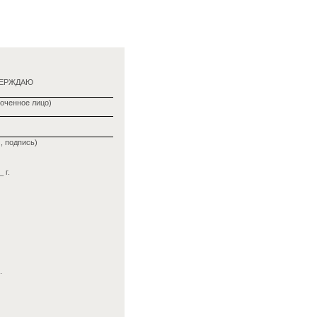
ВЕРЖДАЮ
оченное лицо)
, подпись)
 г.
.