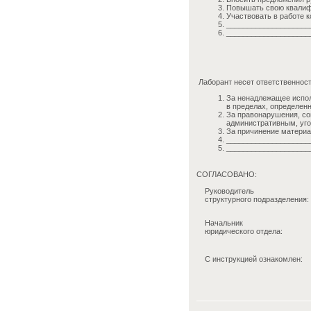
Повышать свою квалифи
Участвовать в работе 
____________________
____________________
Лаборант несет ответственност
За ненадлежащее испол
в пределах, определе
За правонарушения, со
административным, уго
За причинение материа
____________________
____________________
СОГЛАСОВАНО:
Руководитель
структурного подразделения:
Начальник
юридического отдела:
С инструкцией ознакомлен: