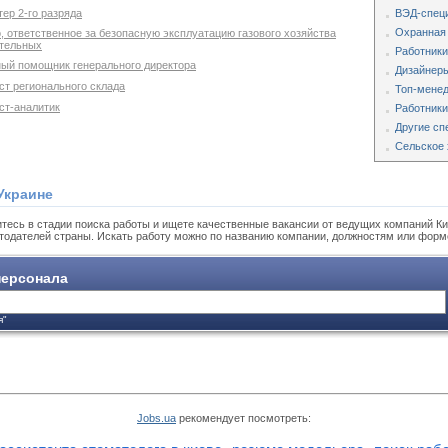
ер 2-го разряда
ВЭД-специ
Охранная
, ответственное за безопасную эксплуатацию газового хозяйства
отельных
Работники
ный помощник генерального директора
Дизайнеры
ст регионального склада
Топ-мене
ст-аналитик
Работники
Другие сп
Сельское 
Украине
тесь в стадии поиска работы и ищете качественные вакансии от ведущих компаний Ки
тодателей страны. Искать работу можно по названию компании, должностям или форм
ерсонала
я"
Jobs.ua
рекомендует посмотреть: