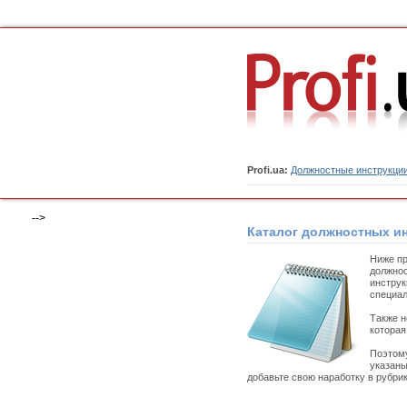
Profi.ua:
Должностные инструкци
-->
Каталог должностных и
Ниже пр
должнос
инструк
специал
Также н
которая
Поэтому
указаны
добавьте свою наработку в рубри