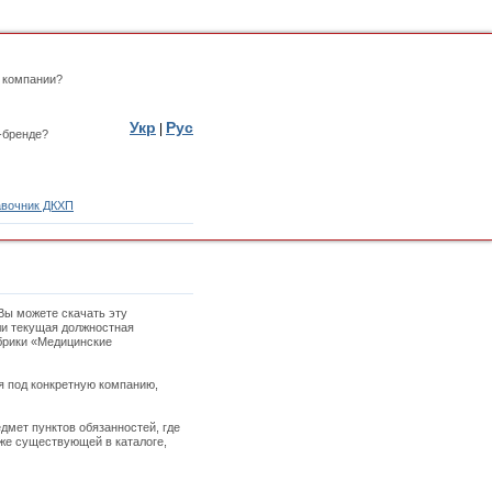
 компании?
Укр
Рус
|
-бренде?
вочник ДКХП
 Вы можете скачать эту
ли текущая должностная
убрики «Медицинские
ая под конкретную компанию,
дмет пунктов обязанностей, где
уже существующей в каталоге,