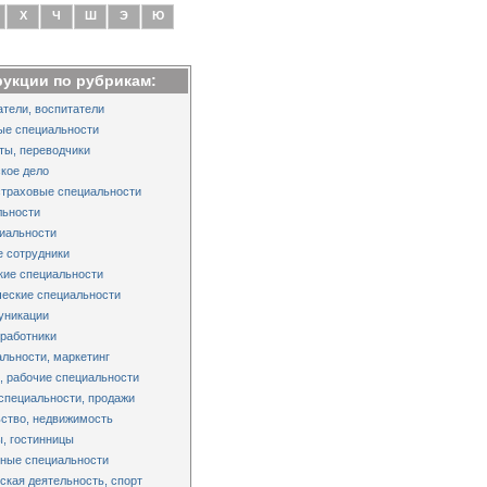
Х
Ч
Ш
Э
Ю
рукции по рубрикам:
тели, воспитатели
ые специальности
ты, переводчики
кое дело
страховые специальности
льности
иальности
 сотрудники
кие специальности
еские специальности
уникации
работники
льности, маркетинг
 рабочие специальности
специальности, продажи
ство, недвижимость
, гостинницы
ные специальности
ская деятельность, спорт