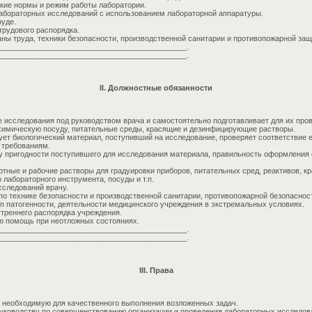
ские нормы и режим работы лаборатории.
лабораторных исследований с использованием лабораторной аппаратуры.
руде.
трудового распорядка.
аны труда, техники безопасности, производственной санитарии и противопожарной защ
_____________________________________________.
_____________________________________________.
II. Должностные обязанности
 исследования под руководством врача и самостоятельно подготавливает для их про
 химическую посуду, питательные среды, красящие и дезинфицирующие растворы.
ует биологический материал, поступивший на исследование, проверяет соответствие е
 требованиям.
 пригодности поступившего для исследования материала, правильность оформления
тные и рабочие растворы для градуировки приборов, питательных сред, реактивов, кр
лабораторного инструмента, посуды и т.п.
сследований врачу.
по технике безопасности и производственной санитарии, противопожарной безопаснос
пп патогенности, деятельности медицинского учреждения в экстремальных условиях.
треннего распорядка учреждения.
ю помощь при неотложных состояниях.
_____________________________________________.
_____________________________________________.
III. Права
необходимую для качественного выполнения возложенных задач.
уководству по совершенствованию организации и проведения лабораторных исследов