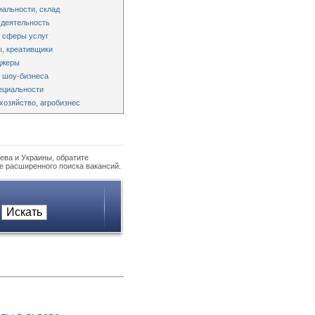
альности, склад
 деятельность
 сферы услуг
, креативщики
джеры
 шоу-бизнеса
ециальности
хозяйство, агробизнес
ева и Украины, обратите
е расширенного поиска вакансий.