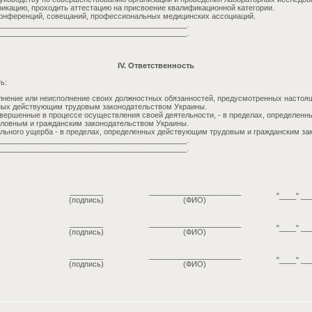
кацию, проходить аттестацию на присвоение квалификационной категории.
конференций, совещаний, профессиональных медицинских ассоциаций.
_____________________________________________.
_____________________________________________.
IV. Ответственность
ь:
нение или неисполнение своих должностных обязанностей, предусмотренных настоящ
нных действующим трудовым законодательством Украины.
вершенные в процессе осуществления своей деятельности, - в пределах, определен
ловным и гражданским законодательством Украины.
льного ущерба - в пределах, определенных действующим трудовым и гражданским за
_____________________________________________.
_____________________________________________.
________
______________________
"____" __
(подпись)
(ФИО)
________
______________________
"____" __
(подпись)
(ФИО)
________
______________________
"____" __
(подпись)
(ФИО)