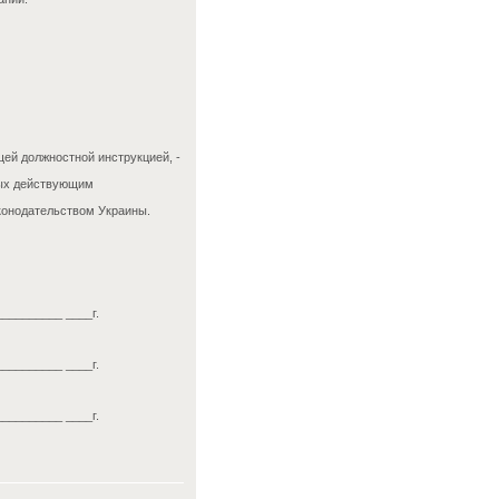
ей должностной инструкцией, -
ных действующим
конодательством Украины.
__________ ____г.
__________ ____г.
__________ ____г.