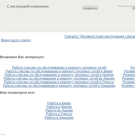
________
_________
С инструкцией ознакомлен:
(подпись)
(
Скачать "Должностная инструкция слесар
Вернуться к списку
Возможно Вас интересует:
Работа слесарь по обслуживанию и ремонту тепловых сетей
Ре
Работа слесарь по обслуживанию и ремонту тепловых сетей в Киеве
Резюме
Работа слесарь по обслуживанию и ремонту тепловых сетей в Днепре
Резюме
Работа слесарь по обслуживанию и ремонту тепловых сетей во Львове
Резюме 
Работа слесарь по обслуживанию и ремонту тепловых сетей в Одессе
Резюме 
Работа слесарь по обслуживанию и ремонту тепловых сетей в Харькове
Резюме 
Или посмотрите все:
Работа в Киеве
Работа в Днепре
Работа во Львове
Работа в Одессе
Работа в Харькове
-->