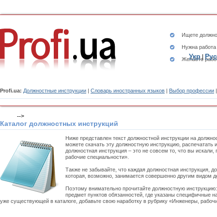
Ищете
должно
Нужна работа
Укр
Рус
|
Желаете рабо
Profi.ua:
Должностные инструкции
|
Словарь иностранных языков
|
Выбор профессии
-->
Каталог должностных инструкций
Ниже представлен текст должностной инструкции на должно
можете скачать эту должностную инструкцию, распечатать 
должностная инструкция – это не совсем то, что вы искали
рабочие специальности».
Также не забывайте, что каждая должностная инструкция, д
которая, возможно, занимается совершенно другим видом д
Поэтому внимательно прочитайте должностную инструкцию
предмет пунктов обязанностей, где указаны специфичные на
уже существующей в каталоге, добавьте свою наработку в рубрику «Инженеры, рабочи