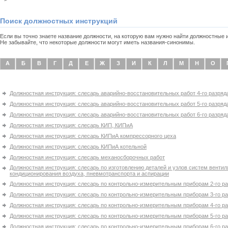
Поиск должностных инструкций
Если вы точно знаете название должности, на которую вам нужно найти должностные
Не забывайте, что некоторые должности могут иметь названия-синонимы.
А
Б
В
Г
Д
Е
Ж
З
И
К
Л
М
Н
О
Должностная инструкция: слесарь аварийно-восстановительных работ 4-го разряд
Должностная инструкция: слесарь аварийно-восстановительных работ 5-го разряд
Должностная инструкция: слесарь аварийно-восстановительных работ 6-го разряд
Должностная инструкция: слесарь КИП, КИПиА
Должностная инструкция: слесарь КИПиА компрессорного цеха
Должностная инструкция: слесарь КИПиА котельной
Должностная инструкция: слесарь механосборочных работ
Должностная инструкция: слесарь по изготовлению деталей и узлов систем вентил
кондиционирования воздуха, пневмотранспорта и аспирации
Должностная инструкция: слесарь по контрольно-измерительным приборам 2-го р
Должностная инструкция: слесарь по контрольно-измерительным приборам 3-го р
Должностная инструкция: слесарь по контрольно-измерительным приборам 4-го р
Должностная инструкция: слесарь по контрольно-измерительным приборам 5-го р
Должностная инструкция: слесарь по контрольно-измерительным приборам 6-го р