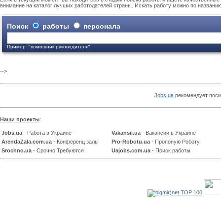
внимание на каталог лучших работодателей страны. Искать работу можно по названи
Поиск
работы
персонала
Пример: "помощник руководителя"
-->
Jobs.ua
рекомендует посм
Наши проекты
:
Jobs.ua
- Работа в Украине
Vakansii.ua
- Вакансии в Украине
ArendaZala.com.ua
- Конференц залы
Pro-Robotu.ua
- Пропоную Роботу
Srochno.ua
- Срочно Требуются
Uajobs.com.ua
- Поиск работы