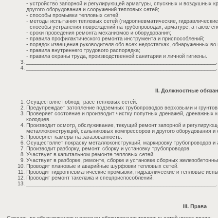
- устройство запорной и регулирующей арматуры, спускных и воздушных кр
другого оборудования и сооружений тепловых сетей;
- способы промывки тепловых сетей;
- методы испытания тепловых сетей (гидропневматические, гидравлические
- способы устранения повреждений на трубопроводах, арматуре, а также с
- сроки проведения ремонта механизмов и оборудования;
- правила профилактического ремонта инструмента и приспособлений;
- порядок извещения руководителя обо всех недостатках, обнаруженных во
- правила внутреннего трудового распорядка;
- правила охраны труда, производственной санитарии и личной гигиены.
_________________________________________________________________.
_________________________________________________________________.
II. Должностные обяза
Осуществляет обход трасс тепловых сетей.
Предупреждает затопление подземных трубопроводов верховыми и грунто
Проверяет состояние и производит чистку попутных дренажей, дренажных ко
колодцев.
Производит осмотр, обслуживание, текущий ремонт запорной и регулирующ
металлоконструкций, сальниковых компрессоров и другого оборудования и 
Проверяет камеры на загазованность.
Осуществляет покраску металлоконструкций, маркировку трубопроводов и
Производит разборку, ремонт, сборку и установку трубопроводов.
Участвует в капитальном ремонте тепловых сетей.
Участвует в разборке, ремонте, сборке и установке сборных железобетонных
Проводит плановые и аварийные шурфовки тепловых сетей.
Проводит гидропневматические промывки, гидравлические и тепловые испы
Проводит ремонт такелажа и спецприспособлений.
_________________________________________________________________.
III. Права