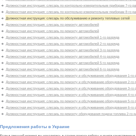
Должностная инструкция: слесарь по контрольно-измерительным приборам 7-го р
Должностная инструкция: слесарь по контрольно-измерительным приборам 8-го р
Должностная инструкция: слесарь по обслуживанию и ремонту тепловых сетей
Должностная инструкция: слесарь по ремонту автомобилей
Должностная инструкция: слесарь по ремонту автомобилей
Должностная инструкция: слесарь по ремонту автомобилей 1-го разряда
Должностная инструкция: слесарь по ремонту автомобилей 2-го разряда
Должностная инструкция: слесарь по ремонту автомобилей 3-го разряда
Должностная инструкция: слесарь по ремонту автомобилей 4-го разряда
Должностная инструкция: слесарь по ремонту автомобилей 5-го разряда
Должностная инструкция: слесарь по ремонту автомобилей 6-го разряда
Должностная инструкция: слесарь по ремонту и обслуживанию оборудования 1-го 
Должностная инструкция: слесарь по ремонту и обслуживанию оборудования 2-го 
Должностная инструкция: слесарь по ремонту и обслуживанию оборудования 3-го 
Должностная инструкция: слесарь по ремонту и обслуживанию оборудования 4-го 
Должностная инструкция: слесарь по ремонту и обслуживанию оборудования 5-го 
Должностная инструкция: слесарь по ремонту и обслуживанию оборудования 6-го 
Должностная инструкция: слесарь по ремонту оборудования подачи топлива 2-го р
Предложения работы в Украине
Если в текущий момент вы находитесь в стадии поиска работы и ищете качественные 