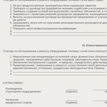
Слесарь по обслуживанию и ремонту оборудования тепловых сетей имеет право:
На все предусмотренные законодательством социальные гарантии.
Требовать от руководства предприятия оказания содействия в исполнении 
Требовать создания условий для выполнения служебных обязанностей, в т
Знакомиться с проектами решений руководства предприятия, касающимися 
Вносить на рассмотрение руководства предприятия предложения по улучш
им работы.
Запрашивать лично или по поручению непосредственного руководителя до
обязанностей.
Повышать свою профессиональную квалификацию.
_________________________________________________________________.
_________________________________________________________________.
IV. Ответственнос
Слесарь по обслуживанию и ремонту оборудования тепловых сетей ответственност
Неисполнение или ненадлежащее исполнение своих должностных обязаннос
пределах, определенных действующим трудовым законодательством Украи
Причинение материального ущерба - в пределах, определенных действующ
Правонарушения, совершенные в процессе осуществления своей деятельно
административным, уголовным, гражданским законодательством Украины.
_________________________________________________________________.
_________________________________________________________________.
СОГЛАСОВАНО:
Руководитель
________
_________
структурного подразделения:
(подпись)
(
Начальник
________
_________
юридического отдела:
(подпись)
(