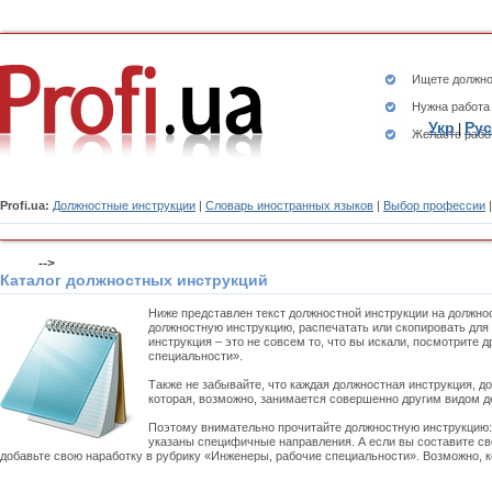
Ищете
должно
Нужна работа
Укр
Рус
|
Желаете рабо
Profi.ua:
Должностные инструкции
|
Словарь иностранных языков
|
Выбор профессии
-->
Каталог должностных инструкций
Ниже представлен текст должностной инструкции на должно
должностную инструкцию, распечатать или скопировать для
инструкция – это не совсем то, что вы искали, посмотрите
специальности».
Также не забывайте, что каждая должностная инструкция, д
которая, возможно, занимается совершенно другим видом д
Поэтому внимательно прочитайте должностную инструкцию
указаны специфичные направления. А если вы составите св
добавьте свою наработку в рубрику «Инженеры, рабочие специальности». Возможно, к