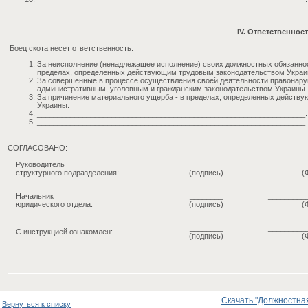
IV. Ответственнос
Боец скота несет ответственность:
За неисполнение (ненадлежащее исполнение) своих должностных обязанно
пределах, определенных действующим трудовым законодательством Украи
За совершенные в процессе осуществления своей деятельности правонару
административным, уголовным и гражданским законодательством Украины.
За причинение материального ущерба - в пределах, определенных действ
Украины.
_________________________________________________________________.
_________________________________________________________________.
СОГЛАСОВАНО:
Руководитель
________
_________
структурного подразделения:
(подпись)
(
Начальник
________
_________
юридического отдела:
(подпись)
(
________
_________
С инструкцией ознакомлен:
(подпись)
(
Скачать "Должностная 
Вернуться к списку