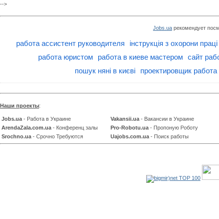
-->
Jobs.ua
рекомендует посм
работа ассистент руководителя
інструкція з охорони прац
работа юристом
работа в киеве мастером
сайт раб
пошук няні в києві
проектировщик работа
Наши проекты
:
Jobs.ua
- Работа в Украине
Vakansii.ua
- Вакансии в Украине
ArendaZala.com.ua
- Конференц залы
Pro-Robotu.ua
- Пропоную Роботу
Srochno.ua
- Срочно Требуются
Uajobs.com.ua
- Поиск работы