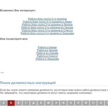
Возможно Вас интересует:
Работа боец скота 3-го разряда
Работа боец скота 3-го разряда в Киеве
Работа боец скота 3-го разряда в Днепре
Работа боец скота 3-го разряда во Львове
Работа боец скота 3-го разряда в Одессе
Работа боец скота 3-го разряда в Харькове
Или посмотрите все:
Работа в Киеве
Работа в Днепре
Работа во Львове
Работа в Одессе
Работа в Харькове
-->
Поиск должностных инструкций
Если вы точно знаете название должности, на которую вам нужно найти должностные
Не забывайте, что некоторые должности могут иметь названия-синонимы.
А
Б
В
Г
Д
Е
Ж
З
И
К
Л
М
Н
О