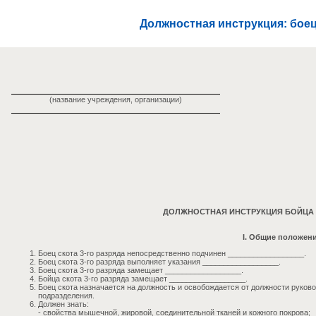
Должностная инструкция: боец 
(название учреждения, организации)
ДОЛЖНОСТНАЯ ИНСТРУКЦИЯ БОЙЦА С
I. Общие положен
Боец скота 3-го разряда непосредственно подчинен __________________.
Боец скота 3-го разряда выполняет указания __________________.
Боец скота 3-го разряда замещает __________________.
Бойца скота 3-го разряда замещает __________________.
Боец скота назначается на должность и освобождается от должности руков
подразделения.
Должен знать:
- свойства мышечной, жировой, соединительной тканей и кожного покрова;