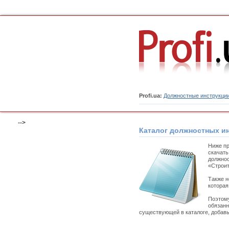
Profi.ua:
Должностные инструкци
-->
Каталог должностных и
Ниже пр
скачать
должнос
«Строит
Также н
которая
Поэтому
обязанн
существующей в каталоге, добавь