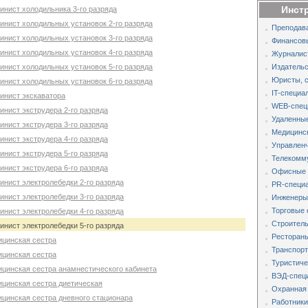
Инст
инист холодильника 3-го разряда
инист холодильных установок 2-го разряда
Преподава
инист холодильных установок 3-го разряда
Финансов
инист холодильных установок 4-го разряда
Журналис
инист холодильных установок 5-го разряда
Издательс
Юристы, 
инист холодильных установок 6-го разряда
IT-специа
инист экскаватора
WEB-спец
нист экструдера 2-го разряда
Удаленные
нист экструдера 3-го разряда
Медицинс
нист экструдера 4-го разряда
Управленч
нист экструдера 5-го разряда
Телекомм
нист экструдера 6-го разряда
Офисные 
инист электролебедки 2-го разряда
PR-специа
инист электролебедки 3-го разряда
Инженеры,
Торговые 
инист электролебедки 4-го разряда
Строитель
инист электролебедки 5-го разряда
Рестораны
ицинская сестра
Транспорт
ицинская сестра
Туристиче
ицинская сестра анамнестического кабинета
ВЭД-специ
ицинская сестра диетическая
Охранная
ицинская сестра дневного стационара
Работники