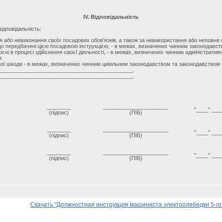
IV. Відповідальність
ідповідальність:
 або невиконання своїх посадових обов'язків, а також за невикористання або неповне
о передбачені цією посадовою інструкцією, - в межах, визначених чинним законодавст
єні в процесі здійснення своєї діяльності, - в межах, визначених чинним адміністрати
и.
ої шкоди - в межах, визначених чинним цивільним законодавством та законодавством 
_____________________________________________.
_____________________________________________.
________
______________________
"____" ___
(підпис)
(ПІБ)
________
______________________
"____" ___
(підпис)
(ПІБ)
________
______________________
"____" ___
(підпис)
(ПІБ)
Скачать "Должностная инструкция машиниста электролебедки 5-го р