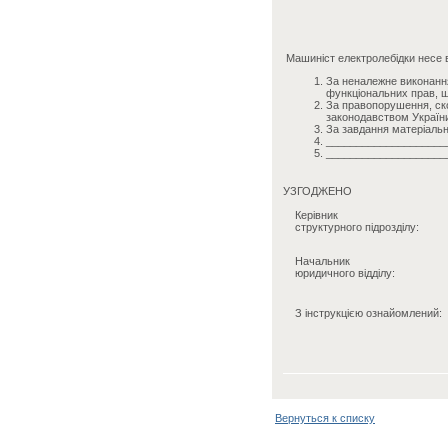
Машиніст електролебідки несе в
За неналежне виконання
функціональних прав, щ
За правопорушення, ско
законодавством Україн
За завдання матеріальн
____________________
____________________
УЗГОДЖЕНО
Керівник
структурного підрозділу:
Начальник
юридичного відділу:
З інструкцією ознайомлений:
Вернуться к списку