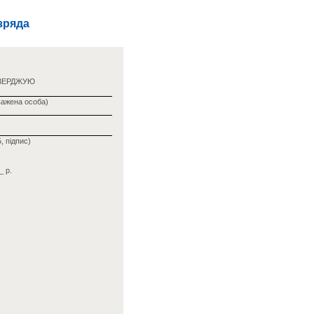
зряда
ВЕРДЖУЮ
важена особа)
, підпис)
_ р.