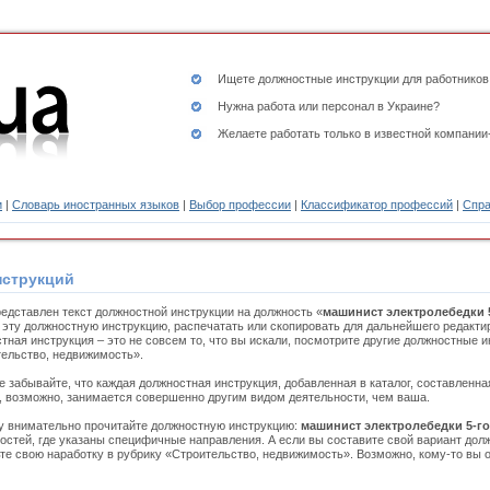
Ищете
должностные инструкции
для работников
Нужна работа или персонал в Украине?
Желаете работать только в известной компании
и
|
Словарь иностранных языков
|
Выбор профессии
|
Классификатор профессий
|
Спра
нструкций
едставлен текст должностной инструкции на должность «
машинист электролебедки 5
 эту должностную инструкцию, распечатать или скопировать для дальнейшего редакти
тная инструкция – это не совсем то, что вы искали, посмотрите другие должностные 
ельство, недвижимость».
е забывайте, что каждая должностная инструкция, добавленная в каталог, составленн
, возможно, занимается совершенно другим видом деятельности, чем ваша.
 внимательно прочитайте должностную инструкцию:
машинист электролебедки 5-го
остей, где указаны специфичные направления. А если вы составите свой вариант дол
те свою наработку в рубрику «Строительство, недвижимость». Возможно, кому-то вы о