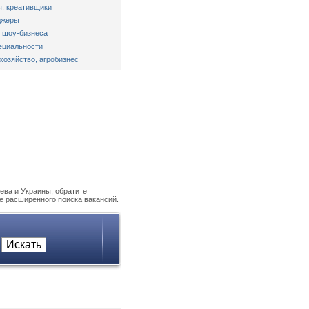
, креативщики
джеры
 шоу-бизнеса
ециальности
хозяйство, агробизнес
ева и Украины, обратите
е расширенного поиска вакансий.