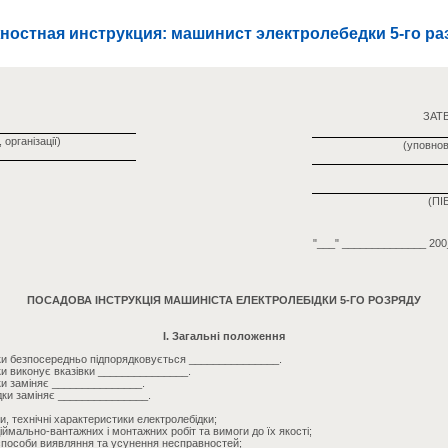
ностная инструкция: машинист электролебедки 5-го ра
ЗАТ
 організації)
(уповно
(ПІБ
"___" ______________ 200
ПОСАДОВА ІНСТРУКЦІЯ МАШИНІСТА ЕЛЕКТРОЛЕБІДКИ 5-ГО РОЗРЯДУ
I. Загальні положення
ки безпосередньо підпорядковується _______________.
и виконує вказівки _______________.
ки заміняє _______________.
дки заміняє _______________.
и, технічні характеристики електролебідки;
іймально-вантажних і монтажних робіт та вимоги до їх якості;
способи виявляння та усунення несправностей;