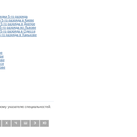
дки 5-го разряда
5-го разряда в Киеве
5-го разряда в Днепре
-го разряда во Львове
5-го разряда в Одессе
-го разряда в Харькове
ве
ре
ове
ссе
ове
ному указателю специальностей.
Х
Ч
Ш
Э
Ю