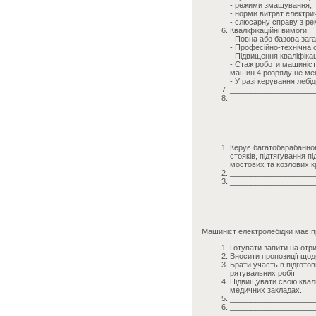
- режими змащування;
- норми витрат електрич
- слюсарну справу з ре
Кваліфікаційні вимоги:
- Повна або базова зага
- Професійно-технічна о
- Підвищення кваліфікаці
- Стаж роботи машиніст
машин 4 розряду не ме
- У разі керування лебі
____________________
____________________
Керує багатобарабанною
стояків, підтягування 
мостових та козлових к
____________________
____________________
Машиніст електролебідки має п
Готувати запити на отр
Вносити пропозиції щодо
Брати участь в підготов
рятувальних робіт.
Підвищувати свою квалі
медичних закладах.
____________________
____________________