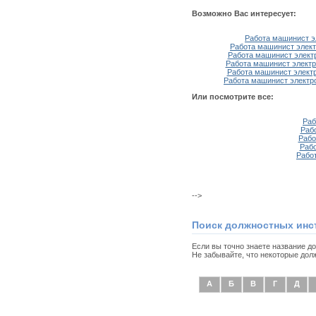
Возможно Вас интересует:
Работа машинист э
Работа машинист элект
Работа машинист электр
Работа машинист электр
Работа машинист электр
Работа машинист электро
Или посмотрите все:
Раб
Раб
Рабо
Рабо
Рабо
-->
Поиск должностных инс
Если вы точно знаете название д
Не забывайте, что некоторые дол
А
Б
В
Г
Д