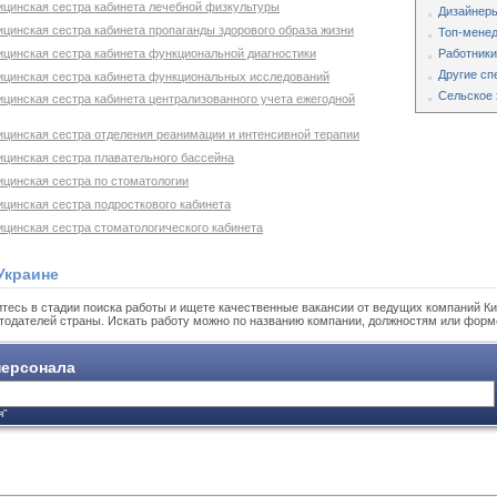
ицинская сестра кабинета лечебной физкультуры
Дизайнеры
цинская сестра кабинета пропаганды здорового образа жизни
Топ-мене
ицинская сестра кабинета функциональной диагностики
Работники
Другие сп
ицинская сестра кабинета функциональных исследований
Сельское 
ицинская сестра кабинета централизованного учета ежегодной
ицинская сестра отделения реанимации и интенсивной терапии
ицинская сестра плавательного бассейна
ицинская сестра по стоматологии
ицинская сестра подросткового кабинета
ицинская сестра стоматологического кабинета
Украине
тесь в стадии поиска работы и ищете качественные вакансии от ведущих компаний Ки
тодателей страны. Искать работу можно по названию компании, должностям или форм
ерсонала
я"