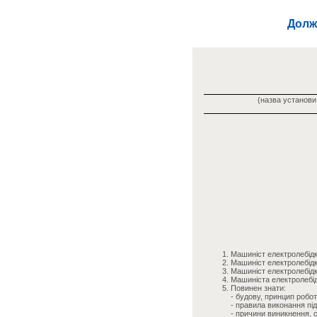
Долж
(назва установи,
Машиніст електролебід
Машиніст електролебідк
Машиніст електролебід
Машиніста електролебі
Повинен знати:
- будову, принцип робот
- правила виконання під
- причини виникнення, 