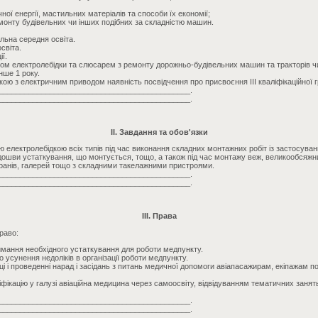
ної енергії, мастильних матеріалів та способи їх економії;
монту будівельних чи інших подібних за складністю машин.
льна середня освіта.
світа.
ї.
ом електролебідки та слюсарем з ремонту дорожньо-будівельних машин та тракторів чи
нше 1 року.
дкою з електричним приводом наявність посвідчення про присвоєння III кваліфікаційної г
_____________________________________________.
_____________________________________________.
II. Завдання та обов'язки
 електролебідкою всіх типів під час виконання складних монтажних робіт із застосува
підошви устаткування, що монтується, тощо, а також під час монтажу веж, великообсяжн
ранів, галерей тощо з складними такелажними пристроями.
_____________________________________________.
_____________________________________________.
III. Права
раво:
имання необхідного устаткування для роботи медпункту.
 усунення недоліків в організації роботи медпункту.
ці і проведенні нарад і засідань з питань медичної допомоги авіапасажирам, екіпажам по
фікацію у галузі авіаційна медицина через самоосвіту, відвідуванням тематичних занят
_____________________________________________.
_____________________________________________.