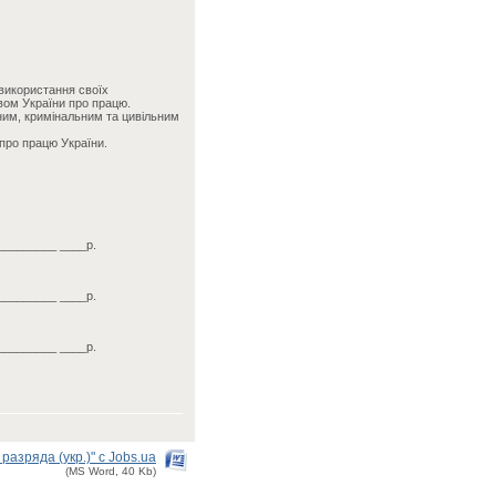
 використання своїх
вом України про працю.
вним, кримінальним та цивільним
про працю України.
_________ ____р.
_________ ____р.
_________ ____р.
азряда (укр.)" с Jobs.ua
(MS Word, 40 Kb)