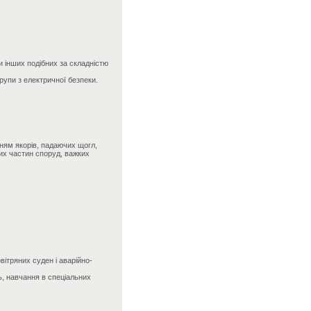
 інших подібних за складністю
рупи з електричної безпеки.
нням якорів, падаючих щогл,
их частин споруд, важких
вітряних суден і аварійно-
ь, навчання в спеціальних