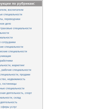
рукции по рубрикам:
тели, воспитатели
ые специальности
ты, переводчики
кое дело
страховые специальности
льности
иальности
 сотрудники
кие специальности
еские специальности
уникации
работники
льности, маркетинг
 рабочие специальности
специальности, продажи
ство, недвижимость
, гостинницы
ные специальности
ская деятельность, спорт
альности, склад
 деятельность
 сферы услуг