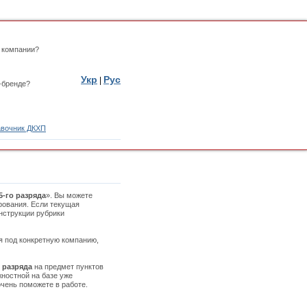
 компании?
Укр
Рус
|
-бренде?
вочник ДКХП
-го разряда
». Вы можете
рования. Если текущая
инструкции рубрики
ая под конкретную компанию,
 разряда
на предмет пунктов
жностной на базе уже
чень поможете в работе.