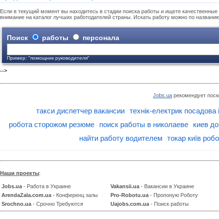
Если в текущий момент вы находитесь в стадии поиска работы и ищете качественные 
внимание на каталог лучших работодателей страны. Искать работу можно по названи
Поиск
работы
персонала
Пример: "помощник руководителя"
-->
Jobs.ua
рекомендует посм
такси диспетчер вакансии
технік-електрик посадова 
робота сторожом резюме
поиск работы в николаеве
киев д
найти работу водителем
токар київ роб
Наши проекты
:
Jobs.ua
- Работа в Украине
Vakansii.ua
- Вакансии в Украине
ArendaZala.com.ua
- Конференц залы
Pro-Robotu.ua
- Пропоную Роботу
Srochno.ua
- Срочно Требуются
Uajobs.com.ua
- Поиск работы