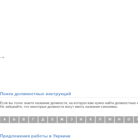
-->
Поиск должностных инструкций
Если вы точно знаете название должности, на которую вам нужно найти должностные
Не забывайте, что некоторые должности могут иметь названия-синонимы.
А
Б
В
Г
Д
Е
Ж
З
И
К
Л
М
Н
О
Предложения работы в Украине