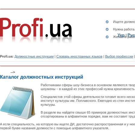
Ищете
должно
Нужна работа
Укр
Рус
|
Желаете рабо
Profi.ua:
Должностные инструкции
|
Словарь иностранных языков
|
Выбор профессии
-->
Каталог должностных инструкций
Работниками сферы шоу-бизнеса в основном являются твор
шоумены – в каждой из этих профессий нужна креативность
Специалистов этой сферы деятельности готовит всего неск
институт культуры им. Поплавского. Ежегодно из стен инст
культуры.
В разделе вы найдете свыше 65 примеров должностных инст
отсортированы в алфавитном порядке, вам не составит тру
А если специальность, на которую вы ищете ДИ, достаточно распространенная и у не
первой букве названия должности с помощью алфавитного указателя.