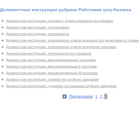
Должностные инструкции рубрики Работники шоу-бизнеса
Должностная инструкция: сценарист отдела производства рекламы
Должностная инструкция: теледизайнер
Должностная инструкция: телеоператор
Должностная инструкция: телеоператор отдела производства департамента телев
Должностная инструкция: телеоператор отдела творческих программ
Должностная инструкция: телеоператор-постановщик
Должностная инструкция: фильмопроверщик I категории
Должностная инструкция: фильмопроверщик IІ категории
Должностная инструкция: фильмопроверщик IІІ категории
Должностная инструкция: хормейстер клубного заведения
Должностная инструкция: художник-постановщик клубного заведения
Предыдущая
1
2
3