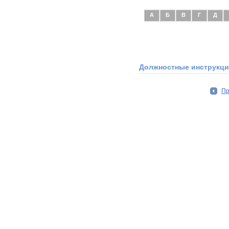
А
Б
В
Г
Д
Должностные инструкции
П