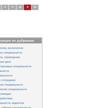
Х
Ч
Ш
Э
Ю
рукции по рубрикам:
тели, воспитатели
ые специальности
ты, переводчики
кое дело
страховые специальности
льности
иальности
 сотрудники
кие специальности
еские специальности
уникации
работники
льности, маркетинг
 рабочие специальности