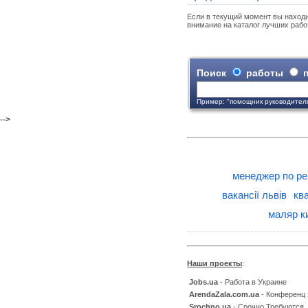
Если в текущий момент вы находи
внимание на каталог лучших рабо
Поиск
работы
п
Пример: "помощник руководител
-->
менеджер по ре
вакансії львів
кв
маляр к
Наши проекты
:
Jobs.ua
- Работа в Украине
ArendaZala.com.ua
- Конференц
Srochno.ua
- Срочно Требуются