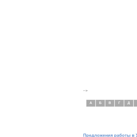
-->
А
Б
В
Г
Д
Предложения работы в 