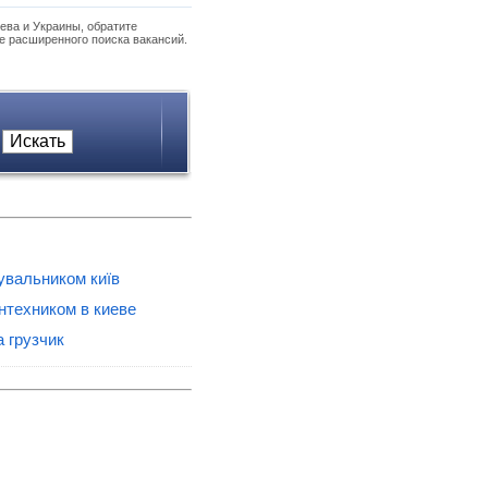
ева и Украины, обратите
е расширенного поиска вакансий.
увальником київ
нтехником в киеве
а грузчик