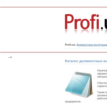
Profi.ua:
Должностные инструкци
-->
Каталог должностных и
Наличи
оформля
обязанн
Обычно 
характе
Также 
организ
работни
предприятия.