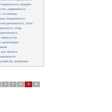
специальности, продажи
ство, недвижимость
, гостинницы
ные специальности
ская деятельность, спорт
альности, склад
 деятельность
 сферы услуг
, креативщики
джеры
 шоу-бизнеса
ециальности
хозяйство, агробизнес
Х
Ч
Ш
Э
Ю