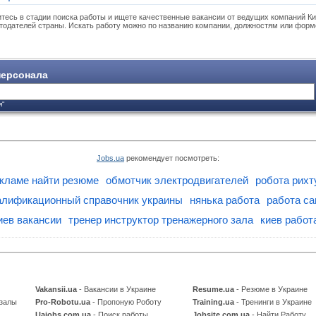
тесь в стадии поиска работы и ищете качественные вакансии от ведущих компаний Ки
тодателей страны. Искать работу можно по названию компании, должностям или форм
ерсонала
я"
Jobs.ua
рекомендует посмотреть:
кламе найти резюме
обмотчик электродвигателей
робота рихт
алификационный справочник украины
нянька работа
работа са
иев вакансии
тренер инструктор тренажерного зала
киев работ
Vakansii.ua
- Вакансии в Украине
Resume.ua
- Резюме в Украине
 залы
Pro-Robotu.ua
- Пропоную Роботу
Training.ua
- Тренинги в Украине
Uajobs.com.ua
- Поиск работы
Jobsite.com.ua
- Найти Работу