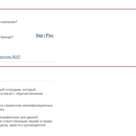
 компании?
Укр
Рус
|
-бренде?
вочник ДКХП
ый сотрудник, который
 согласия с перечисленными
 на справочник квалификационных
ны.
специфичным для данной
но ответственным лицом) и права
дела, юриста и руководителя