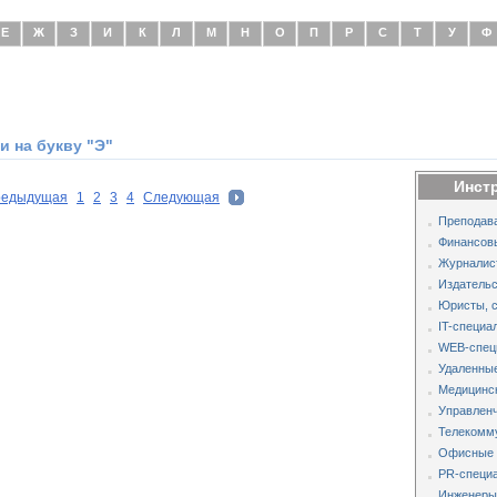
Е
Ж
З
И
К
Л
М
Н
О
П
Р
С
Т
У
Ф
 на букву "Э"
Инст
редыдущая
1
2
3
4
Следующая
Преподава
Финансов
Журналис
Издательс
Юристы, 
IT-специа
WEB-спец
Удаленные
Медицинс
Управленч
Телекомм
Офисные 
PR-специа
Инженеры,