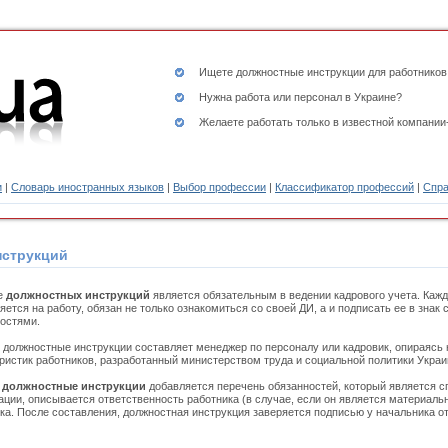
Ищете
должностные инструкции
для работников
Нужна работа или персонал в Украине?
Желаете работать только в известной компании
и
|
Словарь иностранных языков
|
Выбор профессии
|
Классификатор профессий
|
Спра
нструкций
е
должностных инструкций
является обязательным в ведении кадрового учета. Кажд
ется на работу, обязан не только ознакомиться со своей ДИ, а и подписать ее в знак
остями.
должностные инструкции составляет менеджер по персоналу или кадровик, опираясь
ристик работников, разработанный министерством труда и социальной политики Украи
в
должностные инструкции
добавляется перечень обязанностей, который является 
ации, описывается ответственность работника (в случае, если он является материаль
ка. После составления, должностная инструкция заверяется подписью у начальника от