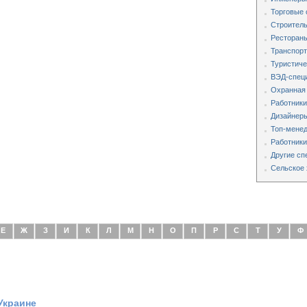
Торговые 
Строитель
Рестораны
Транспорт
Туристиче
ВЭД-специ
Охранная
Работники
Дизайнеры
Топ-мене
Работники
Другие сп
Сельское 
Е
Ж
З
И
К
Л
М
Н
О
П
Р
С
Т
У
Ф
Украине