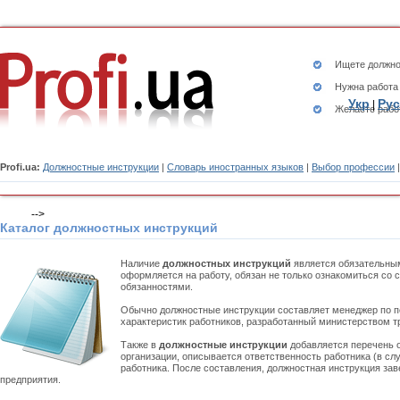
Ищете
должно
Нужна работа
Укр
Рус
|
Желаете рабо
Profi.ua:
Должностные инструкции
|
Словарь иностранных языков
|
Выбор профессии
-->
Каталог должностных инструкций
Наличие
должностных инструкций
является обязательным
оформляется на работу, обязан не только ознакомиться со с
обязанностями.
Обычно должностные инструкции составляет менеджер по п
характеристик работников, разработанный министерством т
Также в
должностные инструкции
добавляется перечень 
организации, описывается ответственность работника (в сл
работника. После составления, должностная инструкция зав
предприятия.