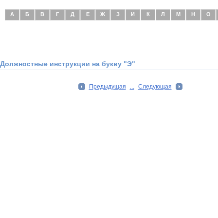
А
Б
В
Г
Д
Е
Ж
З
И
К
Л
М
Н
О
Должностные инструкции на букву "Э"
Предыдущая
...
Следующая