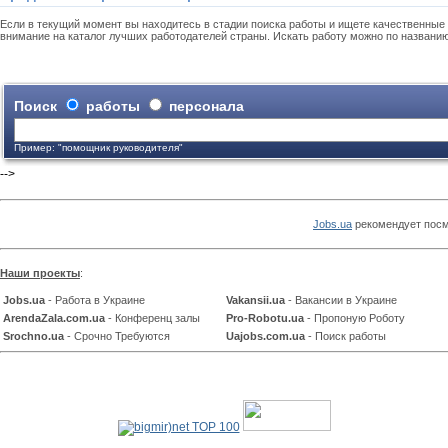
Если в текущий момент вы находитесь в стадии поиска работы и ищете качественные 
внимание на каталог лучших работодателей страны. Искать работу можно по названи
Поиск
работы
персонала
Пример: "помощник руководителя"
-->
Jobs.ua
рекомендует посм
Наши проекты
:
Jobs.ua
- Работа в Украине
Vakansii.ua
- Вакансии в Украине
ArendaZala.com.ua
- Конференц залы
Pro-Robotu.ua
- Пропоную Роботу
Srochno.ua
- Срочно Требуются
Uajobs.com.ua
- Поиск работы