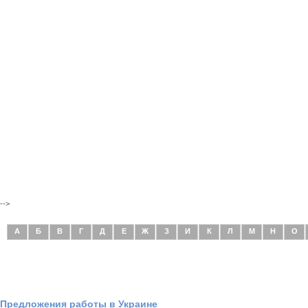
-->
А
Б
В
Г
Д
Е
Ж
З
И
К
Л
М
Н
О
Предложения работы в Украине