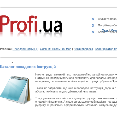
Шукаєте
посад
Потрібна робо
Укр
Рус
|
Бажаєте працю
Profi.ua:
Посадові інструкції
|
Словник іноземних мов
|
Вибір професії
|
Класифікатор п
-->
Каталог посадових інструкцій
Нижче представлений текст посадової інструкції на посаду «
інструкцію, роздрукувати або скопіювати для подальшого ред
ви шукали, перегляньте інші посадові інструкції рубрики «Пр
Також не забувайте, що кожна посадова інструкція, додана в
абсолютно іншим видом діяльності, чим ваша.
Тому уважно прочитайте посадову інструкцію:
чистильник т
специфічні напрями. А якщо ви складете свій варіант посадов
рубрику «Працівники сфери послуг». Можливо, комусь ви ду