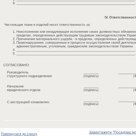
_________________________________________________________________.
IV. Ответственнос
Чистильщик ткани и изделий несет ответственность за:
Неисполнение или ненадлежащее исполнение своих должностных обязаннос
пределах, определенных действующим трудовым законодательством Украи
Причинение материального ущерба - в пределах, определенных действующ
Правонарушения, совершенные в процессе осуществления своей деятельно
административным, уголовным, гражданским законодательством Украины.
_________________________________________________________________.
_________________________________________________________________.
СОГЛАСОВАНО:
Руководитель
________
_________
структурного подразделения:
(подпись)
(
Начальник
________
_________
юридического отдела:
(подпись)
(
________
_________
С инструкцией ознакомлен:
(подпись)
(
Завантажити "Посадова інст
Повернутися до списку