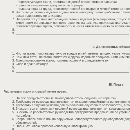
- порядок укладки ткани, полотна и изделий после чистки и замывки;
- правила внутреннего трудового распорядка;
- правила охраны труда, производственной санитарии и личной гигиены, по
Чистильщик ткани и изделий подчиняется непосредственно рабочему с боле
цеха) и директору организации.
На время отсутствия чистильщика ткани и изделий (командировка, отпуск, б
директором организации по представлению начальника производства (участк
соответствующие права, обязанности и несет ответственность за исполнен
_________________________________________________________________.
_________________________________________________________________.
II. Должностные обяза
Чистка ткани, полотна вручную от концов нитей, петель, шишек, узлов, утол
Замывка пятен на ткани, полотнах и других изделиях специальными химич
Транспортирование ткани, полотна, изделий и складывание их.
Сбор и сдача отходов.
_________________________________________________________________.
_________________________________________________________________.
III. Права
Чистильщик ткани и изделий имеет право:
На все предусмотренные законодательством социальные гарантии.
Требовать от руководства предприятия оказания содействия в исполнении 
Требовать создания условий для выполнения служебных обязанностей, в т
Знакомиться с проектами решений руководства предприятия, касающимися 
Вносить на рассмотрение руководства предприятия предложения по улучш
им работы.
Запрашивать лично или по поручению непосредственного руководителя до
обязанностей.
Повышать свою профессиональную квалификацию.
_________________________________________________________________.