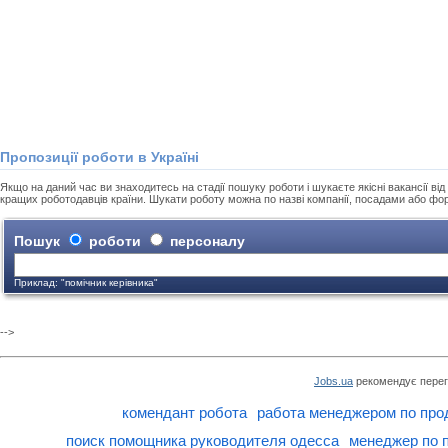
Пропозиції роботи в Україні
Якщо на даний час ви знаходитесь на стадії пошуку роботи і шукаєте якісні вакансії від 
кращих роботодавців країни. Шукати роботу можна по назві компанії, посадами або фо
Пошук
роботи
персоналу
Приклад: "помічник керівника"
-->
Jobs.ua
рекомендує перег
комендант робота
работа менеджером по пр
поиск помощника руководителя одесса
менеджер по 