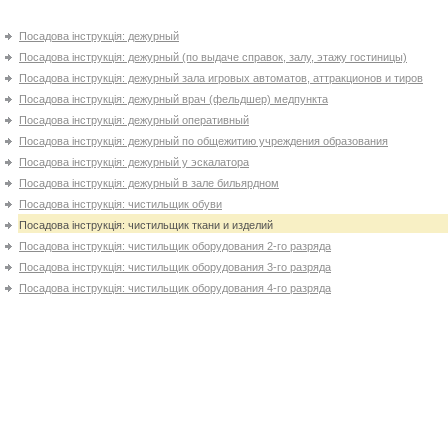
Посадова інструкція: дежурный
Посадова інструкція: дежурный (по выдаче справок, залу, этажу гостиницы)
Посадова інструкція: дежурный зала игровых автоматов, аттракционов и тиров
Посадова інструкція: дежурный врач (фельдшер) медпункта
Посадова інструкція: дежурный оперативный
Посадова інструкція: дежурный по общежитию учреждения образования
Посадова інструкція: дежурный у эскалатора
Посадова інструкція: дежурный в зале бильярдном
Посадова інструкція: чистильщик обуви
Посадова інструкція: чистильщик ткани и изделий
Посадова інструкція: чистильщик оборудования 2-го разряда
Посадова інструкція: чистильщик оборудования 3-го разряда
Посадова інструкція: чистильщик оборудования 4-го разряда