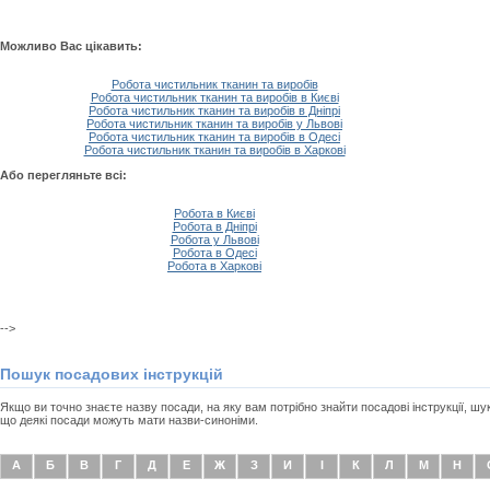
Можливо Вас цікавить:
Робота чистильник тканин та виробів
Робота чистильник тканин та виробів в Києві
Робота чистильник тканин та виробів в Дніпрі
Робота чистильник тканин та виробів у Львові
Робота чистильник тканин та виробів в Одесі
Робота чистильник тканин та виробів в Харкові
Або перегляньте всі:
Робота в Києві
Робота в Дніпрі
Робота у Львові
Робота в Одесі
Робота в Харкові
-->
Пошук посадових інструкцій
Якщо ви точно знаєте назву посади, на яку вам потрібно знайти посадові інструкції, ш
що деякі посади можуть мати назви-синоніми.
А
Б
В
Г
Д
Е
Ж
З
И
І
К
Л
М
Н