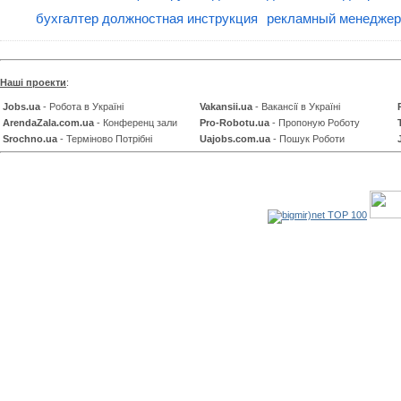
бухгалтер должностная инструкция
рекламный менеджер
Наші проекти
:
Jobs.ua
- Робота в Україні
Vakansii.ua
- Вакансії в Україні
ArendaZala.com.ua
- Конференц зали
Pro-Robotu.ua
- Пропоную Роботу
Srochno.ua
- Терміново Потрібні
Uajobs.com.ua
- Пошук Роботи