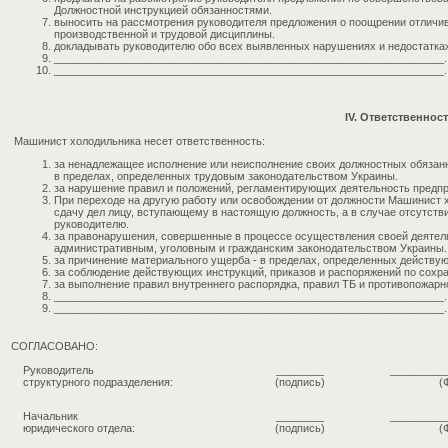
Должностной инструкцией обязанностями.
выносить на рассмотрения руководителя предложения о поощрении отличи
производственной и трудовой дисциплины.
докладывать руководителю обо всех выявленных нарушениях и недостатках
_________________________________________________________________.
_________________________________________________________________.
IV. Ответственнос
Машинист холодильника несет ответственность:
за ненадлежащее исполнение или неисполнение своих должностных обязан
в пределах, определенных трудовым законодательством Украины.
за нарушение правил и положений, регламентирующих деятельность предпр
При переходе на другую работу или освобождении от должности Машинист
сдачу дел лицу, вступающему в настоящую должность, а в случае отсутств
руководителю.
за правонарушения, совершенные в процессе осуществления своей деятел
административным, уголовным и гражданским законодательством Украины.
за причинение материального ущерба - в пределах, определенных действ
за соблюдение действующих инструкций, приказов и распоряжений по сох
за выполнение правил внутреннего распорядка, правил ТБ и противопожарн
_________________________________________________________________.
_________________________________________________________________.
СОГЛАСОВАНО:
Руководитель
________
_________
структурного подразделения:
(подпись)
(
Начальник
________
_________
юридического отдела:
(подпись)
(