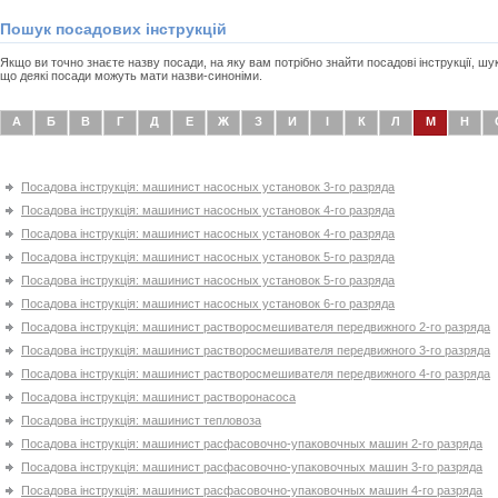
Пошук посадових інструкцій
Якщо ви точно знаєте назву посади, на яку вам потрібно знайти посадові інструкції, ш
що деякі посади можуть мати назви-синоніми.
А
Б
В
Г
Д
Е
Ж
З
И
І
К
Л
М
Н
Посадова інструкція: машинист насосных установок 3-го разряда
Посадова інструкція: машинист насосных установок 4-го разряда
Посадова інструкція: машинист насосных установок 4-го разряда
Посадова інструкція: машинист насосных установок 5-го разряда
Посадова інструкція: машинист насосных установок 5-го разряда
Посадова інструкція: машинист насосных установок 6-го разряда
Посадова інструкція: машинист растворосмешивателя передвижного 2-го разряда
Посадова інструкція: машинист растворосмешивателя передвижного 3-го разряда
Посадова інструкція: машинист растворосмешивателя передвижного 4-го разряда
Посадова інструкція: машинист растворонасоса
Посадова інструкція: машинист тепловоза
Посадова інструкція: машинист расфасовочно-упаковочных машин 2-го разряда
Посадова інструкція: машинист расфасовочно-упаковочных машин 3-го разряда
Посадова інструкція: машинист расфасовочно-упаковочных машин 4-го разряда