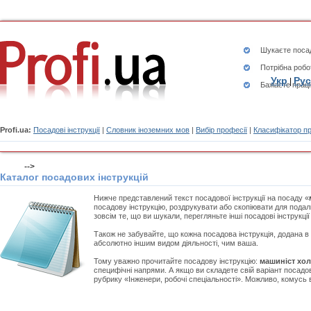
Шукаєте
посад
Потрібна робо
Укр
Рус
|
Бажаєте працю
Profi.ua:
Посадові інструкції
|
Словник іноземних мов
|
Вибір професії
|
Класифікатор п
-->
Каталог посадових інструкцій
Нижче представлений текст посадової інструкції на посаду «
посадову інструкцію, роздрукувати або скопіювати для подал
зовсім те, що ви шукали, перегляньте інші посадові інструкці
Також не забувайте, що кожна посадова інструкція, додана в
абсолютно іншим видом діяльності, чим ваша.
Тому уважно прочитайте посадову інструкцію:
машиніст хол
специфічні напрями. А якщо ви складете свій варіант посадов
рубрику «Інженери, робочі спеціальності». Можливо, комусь 