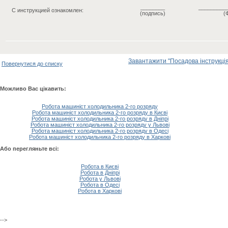
________
_________
С инструкцией ознакомлен:
(подпись)
(
Завантажити "Посадова інструкція
Повернутися до списку
Можливо Вас цікавить:
Робота машиніст холодильника 2-го розряду
Робота машиніст холодильника 2-го розряду в Києві
Робота машиніст холодильника 2-го розряду в Дніпрі
Робота машиніст холодильника 2-го розряду у Львові
Робота машиніст холодильника 2-го розряду в Одесі
Робота машиніст холодильника 2-го розряду в Харкові
Або перегляньте всі:
Робота в Києві
Робота в Дніпрі
Робота у Львові
Робота в Одесі
Робота в Харкові
-->