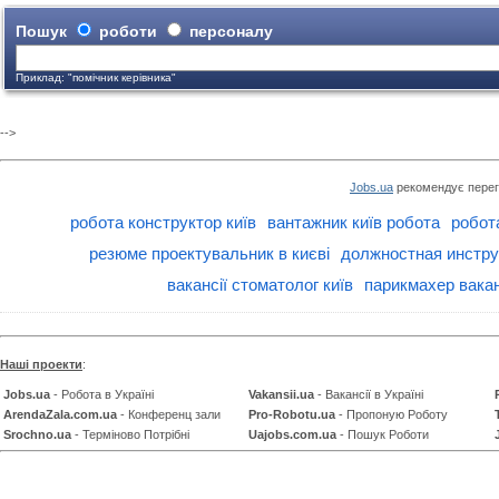
Пошук
роботи
персоналу
Приклад: "помічник керівника"
-->
Jobs.ua
рекомендує перег
робота конструктор київ
вантажник київ робота
робот
резюме проектувальник в києві
должностная инстру
вакансії стоматолог київ
парикмахер вака
Наші проекти
:
Jobs.ua
- Робота в Україні
Vakansii.ua
- Вакансії в Україні
ArendaZala.com.ua
- Конференц зали
Pro-Robotu.ua
- Пропоную Роботу
Srochno.ua
- Терміново Потрібні
Uajobs.com.ua
- Пошук Роботи