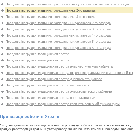
Посадова інструкція: машинист расфасовочно-упаковочных машин 5-го разряда
Посадова інструкція: машинист холодильника 2-го разряда
Посадова інструкція: машинист холодильника 3-го разряда
Посадова інструкція: машинист холодильных установок 2-го разряда
Посадова інструкція: машинист холодильных установок 3-го разряда
Посадова інструкція: машинист холодильных установок 4-го разряда
Посадова інструкція: машинист холодильных установок 5-го разряда
Посадова інструкція: машинист холодильных установок 6-го разряда
Посадова інструкція: медицинская сестра
Посадова інструкція: медицинская сестра
Посадова інструкція: медицинская сестра анамнестического кабинета
Посадова інструкція: медицинская сестра отделения реанимации и интенсивной те
Посадова інструкція: медицинская сестра дневного стационара
Посадова інструкція: медицинская сестра диетическая
Посадова інструкція: медицинская сестра эндоскопического кабинета
Посадова інструкція: медицинская сестра по стоматологии
Посадова інструкція: медицинская сестра кабинета лечебной физкультуры
Пропозиції роботи в Україні
Якщо на даний час ви знаходитесь на стадії пошуку роботи і шукаєте якісні вакансії від 
кращих роботодавців країни. Шукати роботу можна по назві компанії, посадами або фо