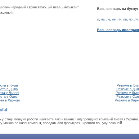
давский народный странствующий певец-музыкант,
Весь словарь на букву:
скрипки).
л
,
ла
,
ле
,
лё
,
ли
,
лй
,
ло
,
лу
Весь словарь иностран
ота в Києві
Резюме в Киє
ота в Дніпрі
Резюме в Дніп
ота у Львові
Резюме у Льво
ота в Одесі
Резюме в Оде
та в Харкові
Резюме в Харк
аїні
 стадії пошуку роботи і шукаєте якісні вакансії від провідних компаній Києва і України
ту можна по назві компанії, посадам або формі розширеного пошуку вакансій.