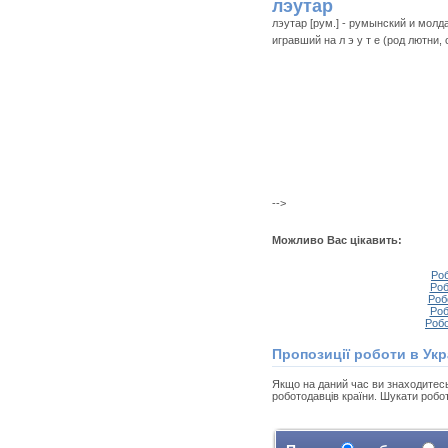
лэутар
лэутар [рум.] - румынский и мол
игравший на л э у т е (род лютни, 
-->
Можливо Вас цікавить:
Роб
Роб
Роб
Роб
Робо
Пропозиції роботи в Укр
Якщо на даний час ви знаходитесь у
роботодавців країни. Шукати робо