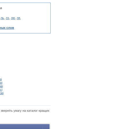
 л
,
ль
,
лэ
,
лю
,
ля
,
ных слов
ві
рі
ві
сі
ові
, зверніть увагу на каталог кращих