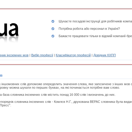
Шукаєте
посадові інструкції
для робітників компа
Потрібна робота або персонал в Україні?
Бажаєте працювати тільки в відомій компанії-бре
ник іноземних мов
|
Вибір професії
|
Класифікатор професій
|
Довідник КХПП
ів
 іншомовних слів допоможе опеределить значення слова, яке запозичене з інших мов св
овку можна шукати по перших буквах, на які починається потрібне вам слово.
а база словника іноземних слів містить понад 16 000 слів і визначень до них.
 упорядчік словника іноземних слів - Комлєв Н.Г., друкована ВЕРАС словника була вида
Пресс".