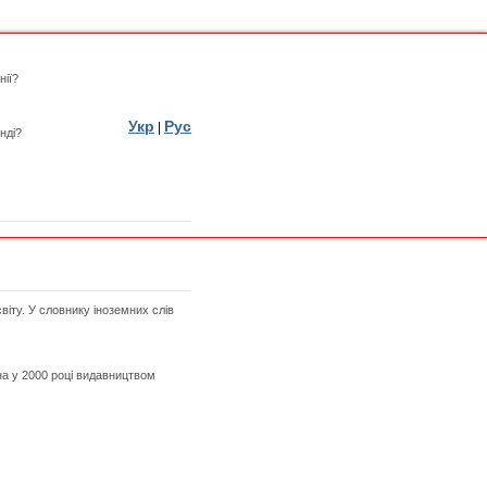
нії?
Укр
Рус
|
нді?
іту. У словнику іноземних слів
на у 2000 році видавництвом