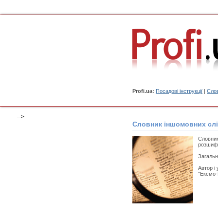
Profi.ua:
Посадові інструкції
|
Слов
-->
Словник іншомовних сл
Словник
розшифр
Загальн
Автор і
"Ексмо-